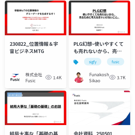
230822_位置情報＆宇
PLG幻想~使いやすくて
宙ビジネスMTG
も売れないから、売る
ために考えなきゃいけ
sigfy
fusic
ないこと。~（Fusic
Biz live vol.1）
株式会社
Funakoshi
1.4K
3.7K
Fusic
Sikao
結局大事な「基礎の基
会社資料_250501