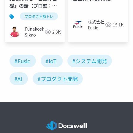
礎」の話（プロ壁：プ
ロダクトづくりの壁を
プロダクト筋トレ
プロ壁
fusic
sigfy
乗り越えた話vol.1）
株式会社
15.1K
Fusic
Funakoshi
2.3K
Sikao
#Fusic
#IoT
#システム開発
#AI
#プロダクト開発