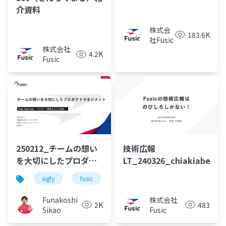
介資料
株式会
183.6K
社Fusic
株式会社
4.2K
Fusic
250212_チームの想い
技術広報
を大切にしたプロダク
LT_240326_chiakiabe
トマネジメント
sigfy
fusic
プロダクトマネジメント
pm
Funakoshi
株式会社
2K
483
Sikao
Fusic