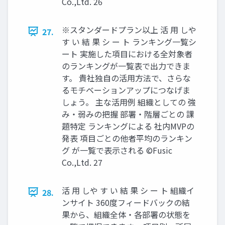
Co.,Ltd. 26
※スタンダードプラン以上 活 用 しや
27.
す い 結 果 シ ー ト ランキング一覧シ
ート 実施した項目における全対象者
のランキングが一覧表で出力できま
す。 貴社独自の活用方法で、さらな
るモチベーションアップにつなげま
しょう。 主な活用例 組織としての 強
み・弱みの把握 部署・階層ごとの 課
題特定 ランキングによる 社内MVPの
発表 項目ごとの他者平均のランキン
グ が一覧で表示される ©️Fusic
Co.,Ltd. 27
活 用 しや す い 結 果 シ ー ト 組織イ
28.
ンサイト 360度フィードバックの結
果から、組織全体・各部署の状態を