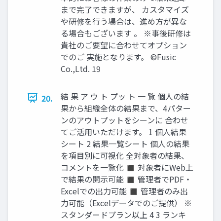
まで完了できますが、 カスタマイズ
や研修を行う場合は、進め方が異な
る場合もございます 。 ※事後研修は
貴社のご要望に合わせてオプション
でのご 実施となります。 ©️Fusic
Co.,Ltd. 19
結 果 ア ウ ト プッ ト 一 覧 個人の結
20.
果から組織全体の結果まで、4パター
ンのアウトプットをシーンに 合わせ
てご活用いただけます。 1 個人結果
シート 2 結果一覧シート 個人の結果
を項目別に可視化 全対象者の結果、
コメントを一覧化 ◼ 対象者にWeb上
で結果の開示可能 ◼ 管理者でPDF・
Excelでの出力可能 ◼ 管理者のみ出
力可能（Excelデータでのご提供） ※
スタンダードプラン以上 4 3 ランキ