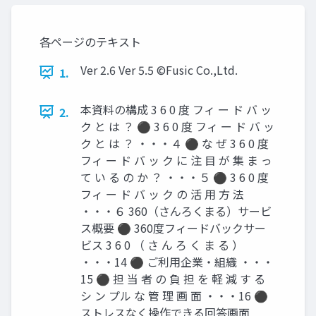
各ページのテキスト
Ver 2.6 Ver 5.5 ©️Fusic Co.,Ltd.
1.
本資料の構成 3 6 0 度 フィ ー ド バ ッ
2.
ク と は ？ ⚫ 3 6 0 度 フィ ー ド バ ッ
ク と は ？ ・・・４ ⚫ な ぜ 3 6 0 度
フィ ー ド バ ッ ク に 注 目 が 集 ま っ
て い る の か ？ ・・・５ ⚫ 3 6 0 度
フィ ー ド バ ッ ク の 活 用 方 法
・・・６ 360（さんろくまる）サービ
ス概要 ⚫ 360度フィードバックサー
ビス 3 6 0 （ さ ん ろ く ま る ）
・・・14 ⚫ ご利用企業・組織 ・・・
15 ⚫ 担 当 者 の 負 担 を 軽 減 す る
シ ン プル な 管 理 画 面 ・・・16 ⚫
ストレスなく操作できる回答画面