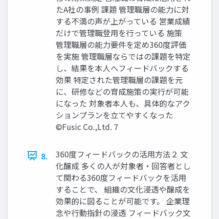
たA社の事例 課題 管理職層の能力に対
する不満の声が上がっている 営業成績
だけで管理職登用を行っている 施策
管理職層の能力要件を定め360度評価
を実施 管理職層ならではの課題を特定
し、結果を本人へフィードバックする
効果 特定された管理職層の課題を元
に、研修などの育成施策の実行が可能
になった 対象者本人も、具体的なアク
ションプランを立てやすくなった
©️Fusic Co.,Ltd. 7
360度フィードバックの活用方法２ 文
8.
化醸成 多くの人が対象者・回答者とし
て関わる360度フィードバックを活用
することで、 組織の文化浸透や醸成を
効果的に図ることが可能です。 企業理
念や行動指針の浸透 フィードバック文