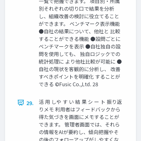
一覧で把握できます。 項目別・所属
別それぞれの切り口で結果を分析
し、組織改善の検討に役立てること
ができます。 ベンチマーク表示機能
●自社の結果について、他社と 比較
することができる機能 ●設問ごとに
ベンチマークを表示 ●自社独自の設
問を使用しても、 独自ロジックでの
統計処理に より他社比較が可能に ●
自社の現状を客観的に分析し、 改善
すべきポイントを明確化 することが
できる ©️Fusic Co.,Ltd. 28
活 用 しや す い 結 果 シ ー ト 振り返
29.
りメモ 利用者はフィードバックから
得た気づきを画面にメモすることが
できます。 管理者画面では、それら
の情報をAIが要約し、傾向把握やそ
の後のフォローアップがしやすくな