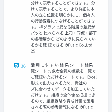
分けて表示することができます。 分
けて表示することで、より詳細に本
人の立ち位置を明らかにし、個々人
の行動変容につなげることができ ま
す。 棒グラフで異なる階層の差異が
パッと 比べられる 上司・同僚・部下
の各階層から どのように見られてい
るかを確 認できる ©️Fusic Co.,Ltd.
25
活 用 しや す い 結 果 シ ー ト 結果一
26.
覧シート 対象者全員の点数を一覧で
ご確認いただけるシートです。 Excel
形式で出力されるため、貴社のニー
ズに合わせてデータを加工していた
だけます。 組織の全体像を把握でき
るので、組織戦略や育成計画を策定
される際の参考情報になる ©️Fusic