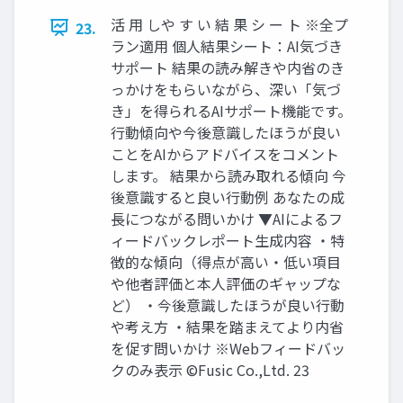
活 用 しや す い 結 果 シ ー ト ※全プ
23.
ラン適用 個人結果シート：AI気づき
サポート 結果の読み解きや内省のき
っかけをもらいながら、深い「気づ
き」を得られるAIサポート機能です。
行動傾向や今後意識したほうが良い
ことをAIからアドバイスをコメント
します。 結果から読み取れる傾向 今
後意識すると良い行動例 あなたの成
長につながる問いかけ ▼AIによるフ
ィードバックレポート生成内容 ・特
徴的な傾向（得点が高い・低い項目
や他者評価と本人評価のギャップな
ど） ・今後意識したほうが良い行動
や考え方 ・結果を踏まえてより内省
を促す問いかけ ※Webフィードバッ
クのみ表示 ©️Fusic Co.,Ltd. 23