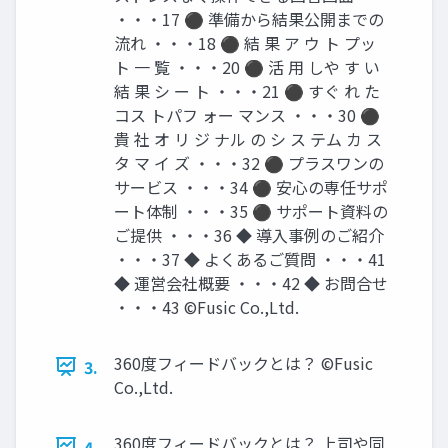
・・・17 ⚫ 準備から結果公開までの
流れ ・・・18 ⚫ 結 果 ア ウ ト プッ
ト 一 覧 ・・・20 ⚫ 活 用 しや す い
結 果 シ ー ト ・・・21 ⚫ すぐ れ た
コス トパフ ォー マンス ・・・30 ⚫
貴 社 オ リ ジ ナル の シ ス テム カ ス
タ マ イ ズ ・・・32 ⚫ プラスワンの
サービス ・・・34 ⚫ 安心の専任サポ
ート体制 ・・・35 ⚫ サポート資料の
ご提供 ・・・36 ◆ 導入事例のご紹介
・・・37 ◆ よくあるご質問 ・・・41
◆ 運営会社概要 ・・・42 ◆ お問合せ
・・・43 ©️Fusic Co.,Ltd.
360度フィードバックとは？ ©️Fusic
3.
Co.,Ltd.
360度フィードバックとは？ 上司や同
4.