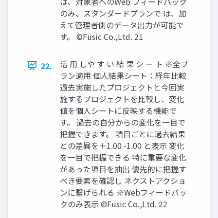
は、対象者へのWeb フィードバック
のみ、スタンダードプランで は、加
えて管理者側のデータ出力が可能で
す。 ©️Fusic Co.,Ltd. 21
活 用 しや す い 結 果 シ ー ト ※全プ
22.
ラン適用 個人結果シート：経年比較
過去実施したプロジェクトと今回実
施するプロジェクトを比較し、変化
値を個人シートに反映する機能で
す。 過去の自分からの変化を一目で
把握できます。 項目ごとに過去結果
との差異を＋1.00 -1.00 と表示 変化
を一目で把握できる 特に重要な変化
があった項目を抽出 優先的に把握す
べき要素を確認し ネクストアクショ
ンに繋げられる ※Webフィードバッ
クのみ表示 ©️Fusic Co.,Ltd. 22