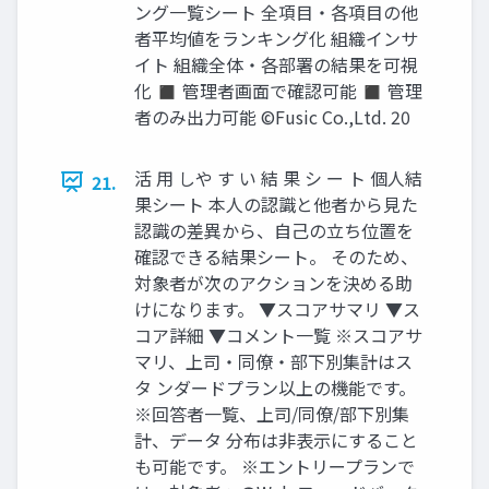
ング一覧シート 全項目・各項目の他
者平均値をランキング化 組織インサ
イト 組織全体・各部署の結果を可視
化 ◼ 管理者画面で確認可能 ◼ 管理
者のみ出力可能 ©️Fusic Co.,Ltd. 20
活 用 しや す い 結 果 シ ー ト 個人結
21.
果シート 本人の認識と他者から見た
認識の差異から、自己の立ち位置を
確認できる結果シート。 そのため、
対象者が次のアクションを決める助
けになります。 ▼スコアサマリ ▼ス
コア詳細 ▼コメント一覧 ※スコアサ
マリ、上司・同僚・部下別集計はス
タ ンダードプラン以上の機能です。
※回答者一覧、上司/同僚/部下別集
計、データ 分布は非表示にすること
も可能です。 ※エントリープランで