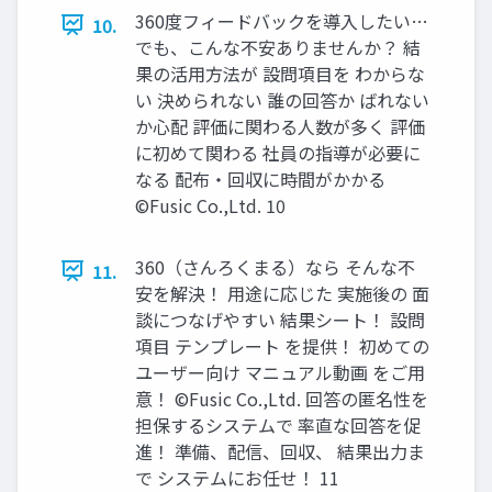
360度フィードバックを導入したい…
10.
でも、こんな不安ありませんか？ 結
果の活用方法が 設問項目を わからな
い 決められない 誰の回答か ばれない
か心配 評価に関わる人数が多く 評価
に初めて関わる 社員の指導が必要に
なる 配布・回収に時間がかかる
©️Fusic Co.,Ltd. 10
360（さんろくまる）なら そんな不
11.
安を解決！ 用途に応じた 実施後の 面
談につなげやすい 結果シート！ 設問
項目 テンプレート を提供！ 初めての
ユーザー向け マニュアル動画 をご用
意！ ©️Fusic Co.,Ltd. 回答の匿名性を
担保するシステムで 率直な回答を促
進！ 準備、配信、回収、 結果出力ま
で システムにお任せ！ 11