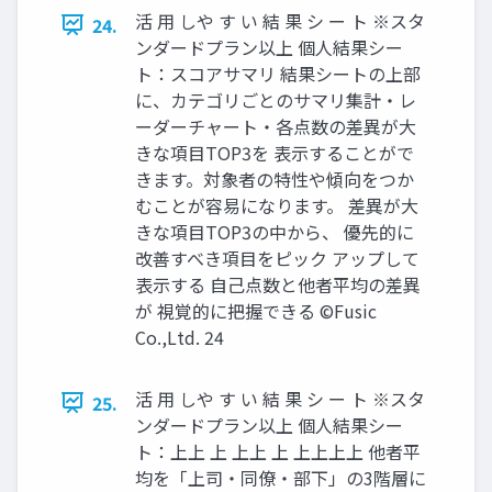
活 用 しや す い 結 果 シ ー ト ※スタ
24.
ンダードプラン以上 個人結果シー
ト：スコアサマリ 結果シートの上部
に、カテゴリごとのサマリ集計・レ
ーダーチャート・各点数の差異が大
きな項目TOP3を 表示することがで
きます。対象者の特性や傾向をつか
むことが容易になります。 差異が大
きな項目TOP3の中から、 優先的に
改善すべき項目をピック アップして
表示する 自己点数と他者平均の差異
が 視覚的に把握できる ©️Fusic
Co.,Ltd. 24
活 用 しや す い 結 果 シ ー ト ※スタ
25.
ンダードプラン以上 個人結果シー
ト：上上 上 上上 上 上上上上 他者平
均を「上司・同僚・部下」の3階層に