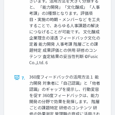
ざいます。活用方法を大きく分類する
と、 「能力開発」「文化醸成」「人事
考課」の3種類となります。評価項
目・実施の時期・メンバーなど を工夫
することで、あらゆる人事課題の解決
につなげることが可能です。 文化醸成
企業理念の浸透 フィードバック文化の
定着 能力開発 人事考課 階層ごとの課
題特定 成果評価との併用 研修のコン
テンツ 査定結果の妥当性判断 ©️Fusic
Co.,Ltd. 6
360度フィードバックの活用方法１ 能
7.
力開発 対象者に「自己認識」と「他者
認識」のギャップを提示し、行動変容
を促す 360度フィードバックは、能力
開発の分野で効果を発揮します。 階層
ごとの課題特定 研修のコンテンツ 研
修の効果測定 管理職の育成に活用され