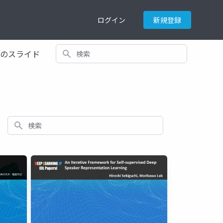
ログイン
新規登録
検索
てのスライド
検索