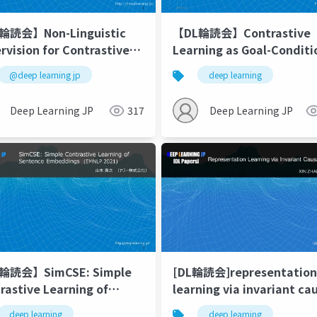
輪読会】Non-Linguistic
【DL輪読会】Contrastive
rvision for Contrastive
Learning as Goal-Condit
ning of Sentence
Reinforcement Learning
@deep learning jp
deep learning
eddings
Deep Learning JP
317
Deep Learning JP
輪読会】SimCSE: Simple
[DL輪読会]representation
rastive Learning of
learning via invariant ca
ence Embeddings
mechanisms
deep learning
deep learning