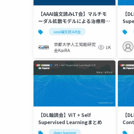
【AAAI論文読みLT会】マルチモ
【DL
ーダル拡散モデルによる治療用ペ
Supe
プチド生成
Lear
aaai論文読みlt会
Emb
京都大学人工知能研究
1K
会KaiRA
【DL輪読会】ViT + Self
【DL
Supervised Learningまとめ
Cont
Sent
deep learning