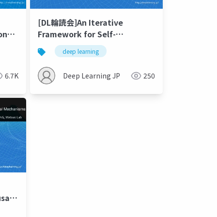
[DL輪読会]An Iterative
ioned
Framework for Self-
supervised Deep Speaker
deep learning
Representation Learning
6.7K
Deep Learning JP
250
usal