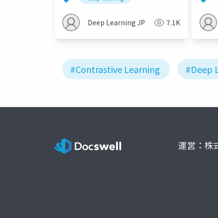
(EMN
Deep Learning JP
7.1K
#Contrastive Learning
#Deep L
運営：株