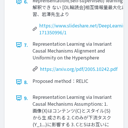
Reprensentation(Self-supervised) learn
6.
解釈でき ない [DL輪読会]相互情報量最大化
習、岩澤先生より
https://www.slideshare.net/DeepLearnin
171350996/1
Representation Learning via Invariant
7.
Causal Mechanisms Alignment and
Uniformity on the Hypersphere
https://arxiv.org/pdf/2005.10242.pdf
Proposed method：RELIC
8.
Representation Learning via Invariant
9.
Causal Mechanisms Assumptions: 1.
画像(X)はコンテンツ(C)とスタイル(S)
から生 成される 2. Cのみが下流タスク
(Y_1...)に影響する 3. CとSはお互いに