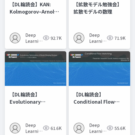
【DL輪読会】KAN:
【拡散モデル勉強会】
Kolmogorov–Arnold
拡散モデルの数理
Networks
Deep
Deep
92.7K
71.9K
Learning
Learning
JP
JP
【DL輪読会】
【DL輪読会】
Evolutionary
Conditional Flow
Optimization of
Matching
Model Merging
Recipes モデルマージ
Deep
Deep
61.6K
55.6K
の進化的最適化
Learning
Learning