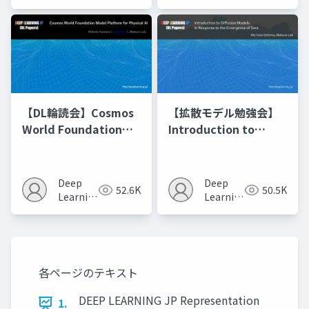
JP
JP
【DL輪読会】Cosmos
【拡散モデル勉強会】
World Foundation
Introduction to
Model Platform for
Diffusion Models
Physical AI
Deep
Deep
52.6K
50.5K
Learning
Learning
JP
JP
各ページのテキスト
DEEP LEARNING JP Representation
1.