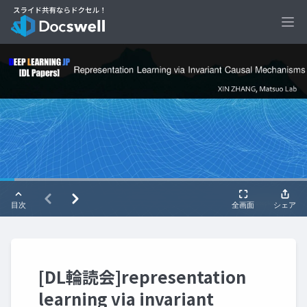
Ope
[DL輪読会]representation
learning via invariant