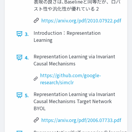
表現の良さは､Baselineと同等だが、ロバ
スト性や汎化性が優れている 2
https://arxiv.org/pdf/2010.07922.pdf
Introduction：Representation
3.
Learning
Representation Learning via Invariant
4.
Causal Mechanisms
https://github.com/google-
research/simclr
Representation Learning via Invariant
5.
Causal Mechanisms Target Network
BYOL
https://arxiv.org/pdf/2006.07733.pdf