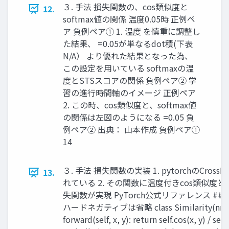
３. 手法 損失関数の、cos類似度と
12.
softmax値の関係 温度0.05時 正例ペ
ア 負例ペア① 1. 温度 を慎重に調整し
た結果、 =0.05が単なるdot積(下表
N/A） より優れた結果となった為、
この設定を用いている softmaxの温
度とSTSスコアの関係 負例ペア② 学
習の進行時間軸のイメージ 正例ペア
2. この時、cos類似度と、softmax値
の関係は左図のようになる =0.05 負
例ペア② 出典： 山本作成 負例ペア①
14
３. 手法 損失関数の実装 1. pytorchのCrossE
13.
れている 2. その関数に温度付きcos類似度
失関数が実現 PyTorch公式リファレンス ##
ハードネガティブは省略 class Similarity(nn.
forward(self, x, y): return self.cos(x, y) / sel