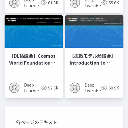
61.6K
55.6K
の進化的最適化
Learning
Learning
JP
JP
【DL輪読会】Cosmos
【拡散モデル勉強会】
World Foundation
Introduction to
Model Platform for
Diffusion Models
Physical AI
Deep
Deep
52.6K
50.5K
Learning
Learning
JP
JP
各ページのテキスト