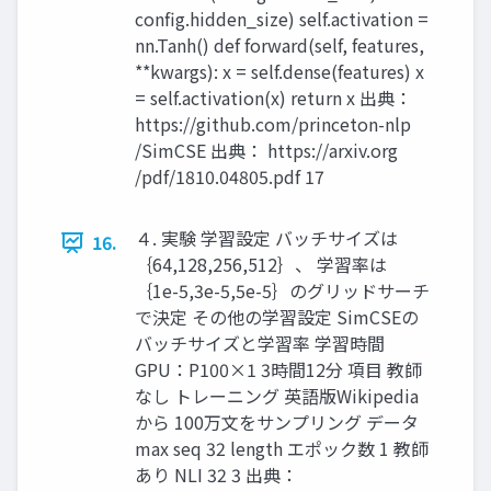
config.hidden_size) self.activation =
nn.Tanh() def forward(self, features,
**kwargs): x = self.dense(features) x
= self.activation(x) return x 出典：
https://github.com/princeton-nlp
/SimCSE 出典： https://arxiv.org
/pdf/1810.04805.pdf 17
４. 実験 学習設定 バッチサイズは
16.
｛64,128,256,512｝、 学習率は
｛1e-5,3e-5,5e-5｝のグリッドサーチ
で決定 その他の学習設定 SimCSEの
バッチサイズと学習率 学習時間
GPU：P100×1 3時間12分 項目 教師
なし トレーニング 英語版Wikipedia
から 100万文をサンプリング データ
max seq 32 length エポック数 1 教師
あり NLI 32 3 出典：