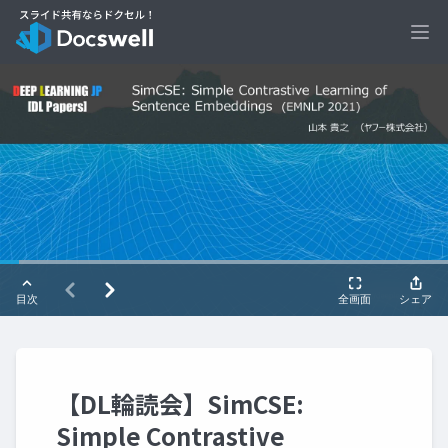
Ope
【DL輪読会】SimCSE:
Simple Contrastive