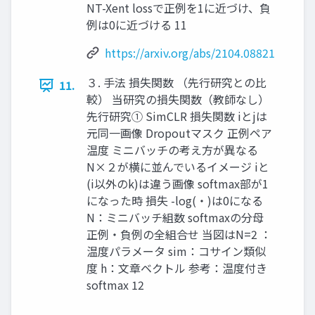
NT-Xent lossで正例を1に近づけ、負
例は0に近づける 11
https://arxiv.org/abs/2104.08821
３. 手法 損失関数 （先行研究との比
11.
較） 当研究の損失関数（教師なし）
先行研究① SimCLR 損失関数 iとjは
元同一画像 Dropoutマスク 正例ペア
温度 ミニバッチの考え方が異なる
N×２が横に並んでいるイメージ iと
(i以外のk)は違う画像 softmax部が1
になった時 損失 -log(・)は0になる
N：ミニバッチ組数 softmaxの分母
正例・負例の全組合せ 当図はN=2 ：
温度パラメータ sim：コサイン類似
度 h：文章ベクトル 参考：温度付き
softmax 12