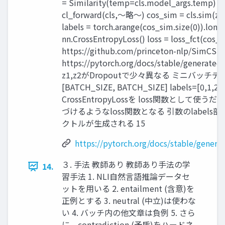
= Similarity(temp=cls.model_args.temp
cl_forward(cls,～略～) cos_sim = cls.sim(z1
labels = torch.arange(cos_sim.size(0)).long()
nn.CrossEntropyLoss() loss = loss_fct(cos
https://github.com/princeton-nlp/Sim
https://pytorch.org/docs/stable/generated
z1,z2がDropoutで少々異なる ミニバッチデータ群
[BATCH_SIZE, BATCH_SIZE] labels=[0,1,2,
CrossEntropyLossを loss関数として使う
づけるようなloss関数となる 引数のlabels部
クトルが生成される 15
https://pytorch.org/docs/stable/genera
３. 手法 教師あり 教師あり手法の学
14.
習手法 1. NLI自然言語推論データセ
ットを用いる 2. entailment (含意)を
正例とする 3. neutral (中立)は使わな
い 4. バッチ内の他文章は負例 5. さら
に、contradiction (矛盾)をハードネ