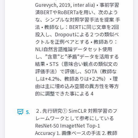
Gurevych, 2019, inter alia) • 事前学習
済BERTやRoBERTaを用い、次のよう
な、シンプルな対照学習手法を提案 手
法 • 教師なし：BERTに同じ文章を2回
投入し、Dropoutによる２つの類似ベ
クトルを正例ペアとする • 教師あり：
NLI自然言語推論データセット使用
し、”含意”と”矛盾”データを活用する
結果 • STS（意味合い観点の類似文の
評価手法）で評価し、SOTA（教師な
しは+4.2%、教師ありは+2.2%） • 理
由は主に埋め込み空間の異方性を等方
的に調整できた事による 4
２. 先行研究① SimCLR 対照学習のフ
5.
レームワークとして参考にしている
ResNet-50 ImagetNet Top-1
Accuracy 1. 画像ベースの手法 2. 教師