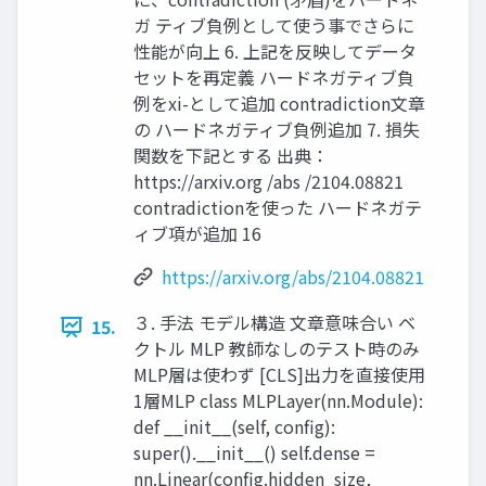
ガ ティブ負例として使う事でさらに
性能が向上 6. 上記を反映してデータ
セットを再定義 ハードネガティブ負
例をxi-として追加 contradiction文章
の ハードネガティブ負例追加 7. 損失
関数を下記とする 出典：
https://arxiv.org /abs /2104.08821
contradictionを使った ハードネガテ
ィブ項が追加 16
https://arxiv.org/abs/2104.08821
３. 手法 モデル構造 文章意味合い ベ
15.
クトル MLP 教師なしのテスト時のみ
MLP層は使わず [CLS]出力を直接使用
1層MLP class MLPLayer(nn.Module):
def __init__(self, config):
super().__init__() self.dense =
nn.Linear(config.hidden_size,