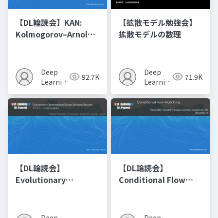
【DL輪読会】KAN:
【拡散モデル勉強会】
Kolmogorov–Arnold
拡散モデルの数理
Networks
Deep
Deep
92.7K
71.9K
Learning
Learning
JP
JP
【DL輪読会】
【DL輪読会】
Evolutionary
Conditional Flow
Optimization of
Matching
Model Merging
Recipes モデルマージ
Deep
Deep