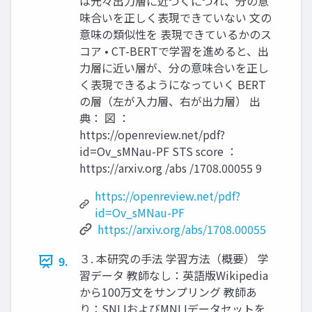
は元々出力層に近づくにつれ、分の意
味合いを正しく表現できていない 文の
意味の類似性を 表現できているかのス
コア • CT-BERTで学習を進めると、出
力層に近い層が、分の意味合いを正し
く表現できるようになっていく BERT
の層（左が入力層、右が出力層） 出
典： 図 ：
https://openreview.net/pdf?
id=Ov_sMNau-PF STS score ：
https://arxiv.org /abs /1708.00055 9
https://openreview.net/pdf?
id=Ov_sMNau-PF
https://arxiv.org/abs/1708.00055
３. 本研究の手法 学習方法（概要） 学
9.
習データ 教師なし：英語版Wikipedia
から100万文をサンプリング 教師あ
り：SNLIおよびMNLIデータセットを