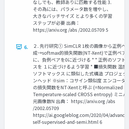
なしでも、教師ありに匹敵する性能 3.
その為には、パラメータ数を増やし、
大きなバッチサイズ とより多くの学習
ステップが必要 出典：
https://arxiv.org /abs /2002.05709 5
２. 先行研究① SimCLR 1枚の画像から正例ペ
6.
成→softmax的損失関数(NT-Xent)で正例ペア
に、負例ペアを0に近づける * * 正例のソフト
スを １に近づけるよう学習 * ■損失関数 温度
ソフトマックス に類似した式構造 プロジェク
ンヘッド ※sim：コサイン類似度 エンコーダー
の損失関数をNT-Xentと呼ぶ (=Normalized
Temperature-scaled CROSS entropy) ミニ
元画像数N 出典： https://arxiv.org /abs
/2002.05709
https://ai.googleblog.com/2020/04/advancin
self-supervised-and-semi.html 6