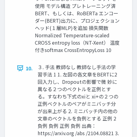
使用 モデル構造 プレトレーニング済
BERT、もしくは、RoBERTa エンコー
ダー(BERT)出力に、プロジェクション
ヘッド(１層MLP)を追加 損失関数
Normalized Temperature-scaled
CROSS entropy loss（NT-Xent） 温度
付きsoftmax CrossEntropyLoss 10
３. 手法 教師なし 教師なし手法の学
10.
習手法 1 1. 左図の各文章をBERTに2
回入力し、Dropoutの影響で微 妙に
異なる２つのベクトルを正例とす
る。すなわち下式のxiと xi+の２つの
正例ベクトルのペアがミニバッチ分
が出来上がる 2. ミニバッチ内の他の
文章のベクトルを負例とする 正例 2
負例 負例 正例 負例 出典：
https://arxiv.org /abs /2104.08821 3.