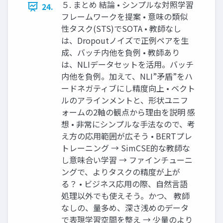
５. まとめ 結論 • シンプルな対照学習
24.
フレームワークを提案 • 意味の類似
性タスク(STS)でSOTA • 教師なし
は、Dropoutノイズで正例ペアを生
成、バッチ内他を負例 • 教師あり
は、NLIデータセットを活用。バッチ
内他を負例。加えて、NLI”矛盾”をハ
ードネガティブにし精度向上 • ベクト
ルのアラインメントと、形状ユニフ
ォームの2軸の観点から理由を説明 感
想 • 非常にシンプルな手法なので、考
え方の応用範囲が広そう • BERTプレ
トレーニング → SimCSE的な教師な
し意味合い学習 → ファインチューニ
ングで、よりタスクの精度が上が
る？ • ビジネス応用の際、自然言語
処理以外でも使えそう。かつ、 教師
なしの、量多め、深さ浅めのデータ
で表現学習空間を整え → 少量のより