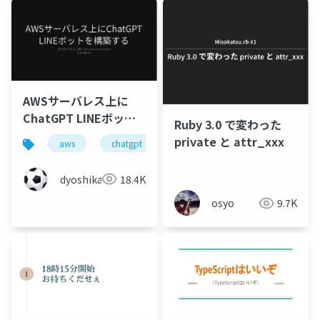
AWSサーバレス上に
ChatGPT LINEボット
Ruby 3.0 で変わった
を構築する
private と attr_xxx
aws
chatgpt
line
lambda
apiga
dyoshikawa
18.4K
osyo
9.7K