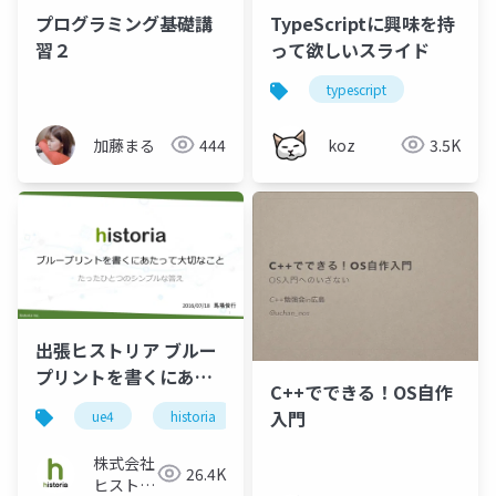
プログラミング基礎講
TypeScriptに興味を持
習２
って欲しいスライド
typescript
加藤まる
444
koz
3.5K
出張ヒストリア ブルー
プリントを書くにあた
C++でできる！OS自作
って大切なこと
入門
ue4
historia
unreal engine 4
unreal engin
株式会社
26.4K
ヒストリ