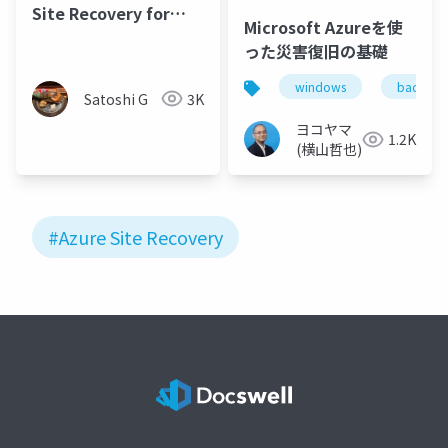
Site Recovery for
Microsoft Azureを使
Azure Stack HCI
った災害復旧の基礎
windows
backup
Satoshi G
3K
ヨコヤマ
1.2K
(横山哲也)
#Azure Site Recovery