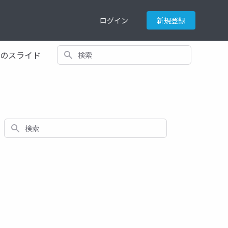
ログイン
新規登録
検索
てのスライド
検索