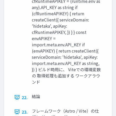
cfRuntimeAPIKEY = (runtime.env as
any).API_KEY as string if
(cfRuntimeAPIKEY) { return
createClient({ serviceDomain:
'hidetaka', apiKey:
cfRuntimeAPIKEY, }) } } const
envAPIKEY =
import.meta.env.API_KEY if
(envAPIKEY) { return createClient({
serviceDomain: 'hidetaka', apiKey:
import.meta.env.API_KEY as string,
}) } ビルド時用に、 Viteでの環境変数
の 取得処理も追加する ワークアラウ
ンド
結論
22.
フレームワーク（Astro / Vite）の仕
23.