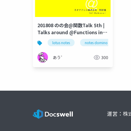
201808 のの会@関数Talk 5th |
Talks around @Functions in
Notes and Domino
lotus notes
notes domino
domi
あう゛
300
運営：株