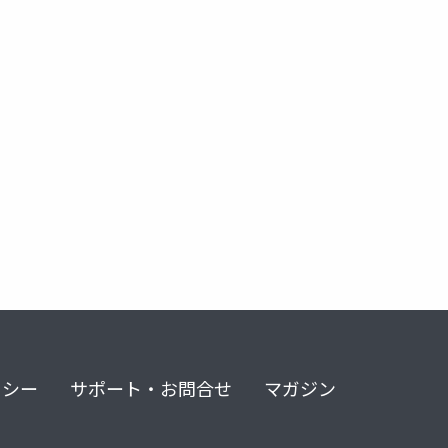
docmark
@texttonumber
@isdocbeingsaved
notes
リシー
サポート・お問合せ
マガジン