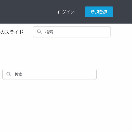
ログイン
新規登録
検索
てのスライド
検索