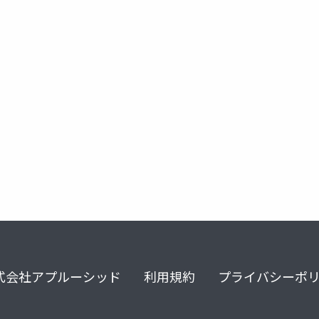
no designer
formula language
@関数
式言語
@
式会社アプルーシッド
利用規約
プライバシーポ