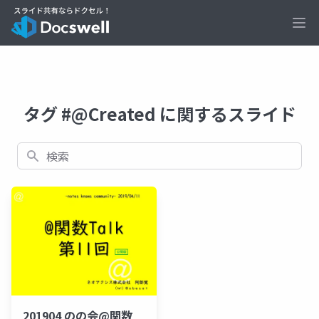
Ope
タグ #@Created に関するスライド
検索
201904 のの会@関数