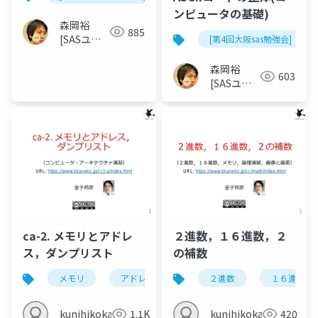
ンピュータの基礎)
森岡裕
885
[SASユー
[第4回大阪sas勉強会]
ザー総会世
話人]
森岡裕
603
[SASユー
ザー総会世
話人]
ca-2. メモリとアドレ
２進数，１６進数，２
ス，ダンプリスト
の補数
メモリ
アドレス
１６進数
２進数
ダンプリスト
１６進数
kunihikokaneko
1.1K
kunihikokaneko
420