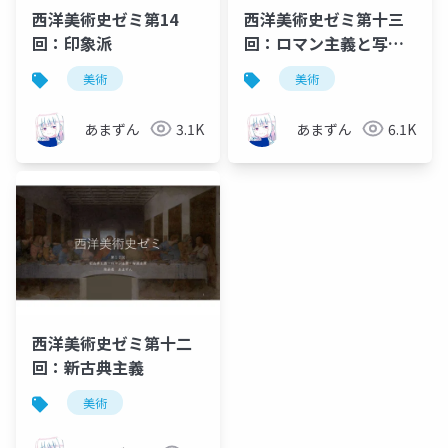
西洋美術史ゼミ第14
西洋美術史ゼミ第十三
回：印象派
回：ロマン主義と写実
主義
美術
美術
あまずん
3.1K
あまずん
6.1K
西洋美術史ゼミ第十二
回：新古典主義
美術