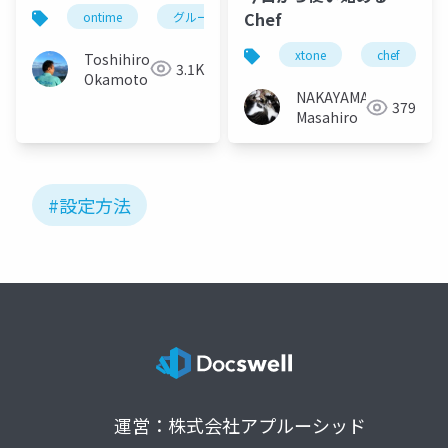
ュアル
Chef
ontime
グループカレンダー
組織カレンダー
xtone
chef
Toshihiro
3.1K
Okamoto
NAKAYAMA
379
Masahiro
#設定方法
運営：株式会社アプルーシッド