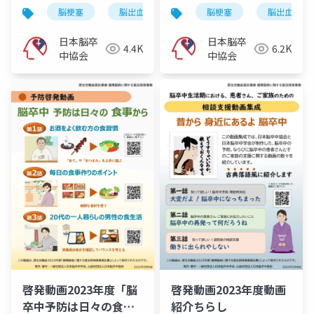
脳梗塞
脳出血
くも膜下出血
脳梗塞
脳卒中
脳出血
日本脳卒
日本脳卒
4.4K
6.2K
中協会
中協会
啓発動画2023年度「脳
啓発動画2023年度動画
卒中予防は日々の食事
紹介ちらし