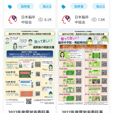
から」
脳梗塞
脳出血
くも膜下出血
脳梗塞
脳卒中
脳出血
日本脳卒
日本脳卒
8.1K
7.8K
中協会
中協会
2022年度厚労省委託事
2022年度厚労省委託事