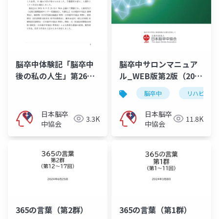
脳卒中体験記「脳卒中
脳卒中サロンマニュア
後の私の人生」第26回
ル_WEB版第2版（2025
入選作品集[web版]
年11月10日）
脳卒中
リハビリ
日本脳卒
日本脳卒
3.3K
11.8K
中協会
中協会
365の言葉（第2群）
365の言葉（第1群）