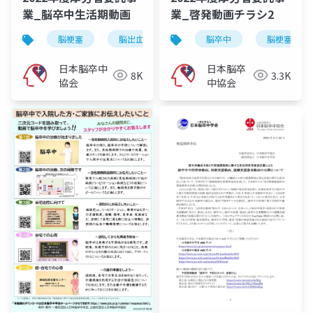
業_脳卒中生活期動画
業_啓発動画チラシ2
脳梗塞
脳出血
くも膜下出血
脳卒中
脳卒中
脳梗塞
日本脳卒中
日本脳卒
8K
3.3K
協会
中協会