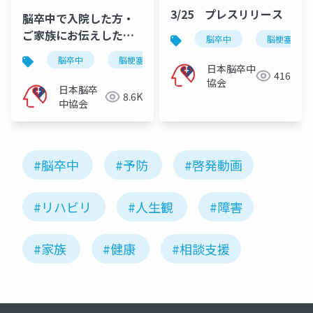
3/25 プレスリリース
脳卒中で入院した方・
ご家族にお伝えしたい
脳卒中
脳梗塞
こと
脳卒中
脳梗塞
脳出血
くも膜下出血
日本脳卒中
416
協会
日本脳卒
8.6K
中協会
#脳卒中
#予防
#啓発動画
#リハビリ
#人生観
#障害
#家族
#健康
#相談支援