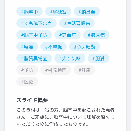
#脳卒中
#脳梗塞
#脳出血
#くも膜下出血
#生活習慣病
#脳卒中予防
#高血圧
#糖尿病
#喫煙
#不整脈
#心房細動
#脂質異常症
#太り気味
#肥満
#予防
#啓発動画
#健康
#医療
スライド概要
この資材は一般の方、脳卒中を起こされた患者
さん、ご家族に、脳卒中について理解を深めて
いただくために作成したものです。