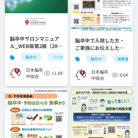
脳卒中サロンマニュア
脳卒中で入院した方・
ル_WEB版第2版（2025
ご家族にお伝えしたい
年11月10日）
こと
脳卒中
リハビリ
脳出血
くも膜下出血
脳卒中
脳梗塞
日本脳卒
日本脳卒
11.8K
8.6K
中協会
中協会