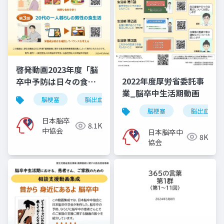
啓発動画2023年度「脳
2022年度厚労省委託事
卒中予防は日々の食事
業_脳卒中生活期動画
から」
脳梗塞
脳出血
くも膜下出血
脳卒中
脳梗塞
脳出血
日本脳卒
8.1K
中協会
日本脳卒中
8K
協会