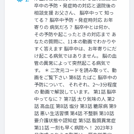
卒中の予防・発症時の対応と退院後の
相談支援 お父さん、 脳卒中って 知っ
てる？ 脳卒中予防・発症時対応 お年
寄りの 病気だろ？ 脳卒中とは何か、
その予防や起こったときの対応まで あ
なたの質問に、11本の動画でわかりや
すく答えます 脳卒中は、お年寄りにだ
け起こる病気ではありません。 脳の血
管の異常によって突然起こる病気で
す。 ＊ 二次元コードを読み取って、動
画をご覧下さい 第6話 たばこ 脳卒中の
予防について、 それぞれ、2～3分程度
の 動画で解説しています。 第1話 脳卒
中ってなに？ 第7話 太り気味の人 第2
話 高血圧 第8話 塩分 第3話 糖尿病 第9
話 悪い生活習慣 第4話 不整脈 第10話
要介護状態や認知症 第5話 脂質異常症
第11話 一刻も早く病院へ！ 2023年3