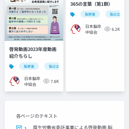
365の言葉（第1群）
脳梗塞
脳出血
日本脳卒
6.2K
中協会
啓発動画2023年度動画
紹介ちらし
脳梗塞
脳出血
くも膜下出血
脳卒中
日本脳卒
7.8K
中協会
各ページのテキスト
厚生労働省委託事業による啓発動画 脳
1.