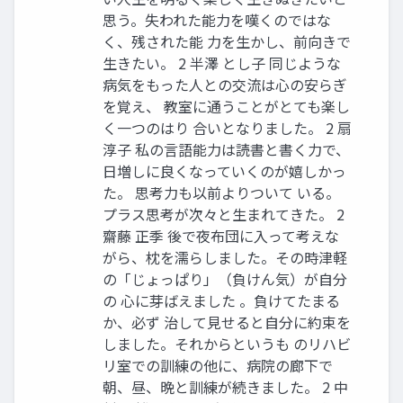
思う。失われた能力を嘆くのではな
く、残された能 力を生かし、前向きで
生きたい。 2 半澤 とし子 同じような
病気をもった人との交流は心の安らぎ
を覚え、 教室に通うことがとても楽し
く一つのはり 合いとなりました。 2 扇
淳子 私の言語能力は読書と書く力で、
日増しに良くなっていくのが嬉しかっ
た。 思考力も以前よりついて いる。
プラス思考が次々と生まれてきた。 2
齋藤 正季 後で夜布団に入って考えな
がら、枕を濡らしました。その時津軽
の「じょっぱり」（負けん気）が自分
の 心に芽ばえました 。負けてたまる
か、必ず 治して見せると自分に約束を
しました。それからというも のリハビ
リ室での訓練の他に、病院の廊下で
朝、昼、晩と訓練が続きました。 2 中