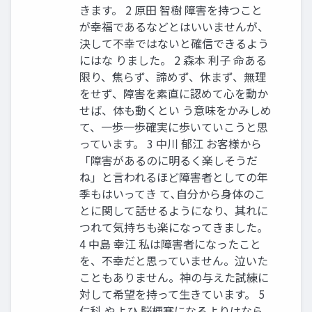
きます。 2 原田 智樹 障害を持つこと
が幸福であるなどとはいいませんが、
決して不幸ではないと確信できるよう
にはな りました。 2 森本 利子 命ある
限り、焦らず、諦めず、休まず、無理
をせず、障害を素直に認めて心を動か
せば、体も動くとい う意味をかみしめ
て、一歩一歩確実に歩いていこうと思
っています。 3 中川 郁江 お客様から
「障害があるのに明るく楽しそうだ
ね」と言われるほど障害者としての年
季もはいってき て､自分から身体のこ
とに関して話せるようになり、其れに
つれて気持ちも楽になってきました。
4 中島 幸江 私は障害者になったこと
を、不幸だと思っていません。泣いた
こともありません。神の与えた試練に
対して希望を持って生きています。 5
仁科 やよひ 脳梗塞になるよりはなら