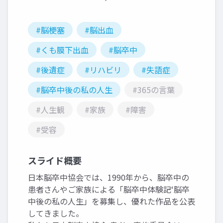
#脳梗塞
#脳出血
#くも膜下出血
#脳卒中
#後遺症
#リハビリ
#失語症
#脳卒中後の私の人生
#365の言葉
#人生観
#家族
#障害
#受容
スライド概要
日本脳卒中協会では、1990年から、脳卒中の
患者さんやご家族による「脳卒中体験記‘脳卒
中後の私の人生」を募集し、優れた作品を公表
してきました。