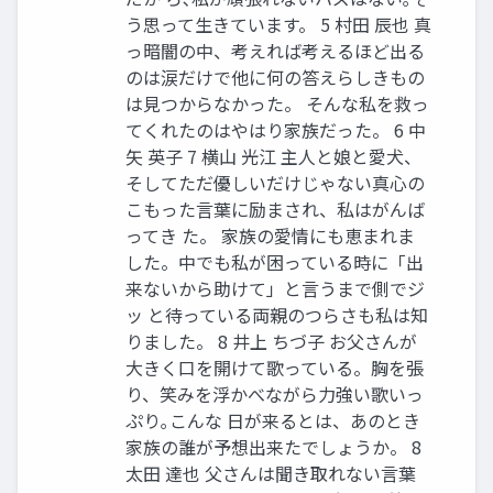
う思って生きています。 5 村田 辰也 真
っ暗闇の中、考えれば考えるほど出る
のは涙だけで他に何の答えらしきもの
は見つからなかった。 そんな私を救っ
てくれたのはやはり家族だった。 6 中
矢 英子 7 横山 光江 主人と娘と愛犬、
そしてただ優しいだけじゃない真心の
こもった言葉に励まされ、私はがんば
ってき た。 家族の愛情にも恵まれま
した。中でも私が困っている時に「出
来ないから助けて」と言うまで側でジ
ッ と待っている両親のつらさも私は知
りました。 8 井上 ちづ子 お父さんが
大きく口を開けて歌っている。胸を張
り、笑みを浮かべながら力強い歌いっ
ぷり｡こんな 日が来るとは、あのとき
家族の誰が予想出来たでしょうか。 8
太田 達也 父さんは聞き取れない言葉