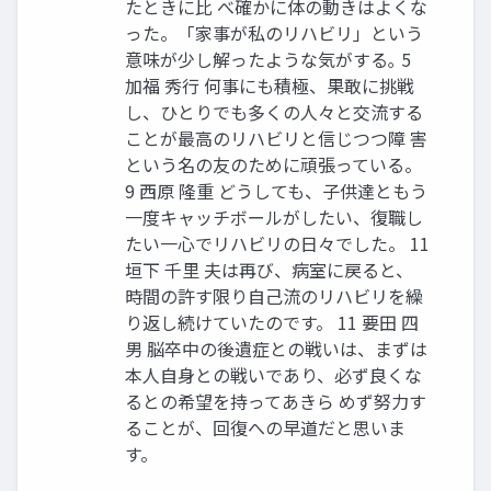
たときに比 べ確かに体の動きはよくな
った。「家事が私のリハビリ」という
意味が少し解ったような気がする｡ 5
加福 秀行 何事にも積極、果敢に挑戦
し、ひとりでも多くの人々と交流する
ことが最高のリハビリと信じつつ障 害
という名の友のために頑張っている。
9 西原 隆重 どうしても、子供達ともう
一度キャッチボールがしたい、復職し
たい一心でリハビリの日々でした。 11
垣下 千里 夫は再び、病室に戻ると、
時間の許す限り自己流のリハビリを繰
り返し続けていたのです。 11 要田 四
男 脳卒中の後遺症との戦いは、まずは
本人自身との戦いであり、必ず良くな
るとの希望を持ってあきら めず努力す
ることが、回復への早道だと思いま
す。