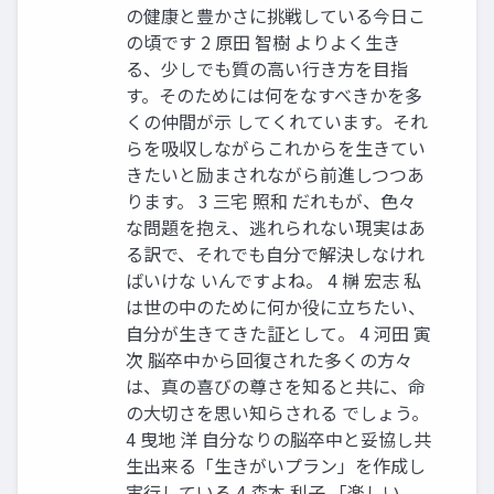
の健康と豊かさに挑戦している今日こ
の頃です 2 原田 智樹 よりよく生き
る、少しでも質の高い行き方を目指
す。そのためには何をなすべきかを多
くの仲間が示 してくれています。それ
らを吸収しながらこれからを生きてい
きたいと励まされながら前進しつつあ
ります。 3 三宅 照和 だれもが、色々
な問題を抱え、逃れられない現実はあ
る訳で、それでも自分で解決しなけれ
ばいけな いんですよね。 4 榊 宏志 私
は世の中のために何か役に立ちたい、
自分が生きてきた証として。 4 河田 寅
次 脳卒中から回復された多くの方々
は、真の喜びの尊さを知ると共に、命
の大切さを思い知らされる でしょう。
4 曳地 洋 自分なりの脳卒中と妥協し共
生出来る「生きがいプラン」を作成し
実行している 4 森本 利子 「楽しい