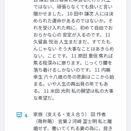
ではない、頑張らなくても良いと言い
聞かせました。 10 田中 謙次 人には決
められた運命があるのではないか。そ
れを受け入れた時に、初めて自由でお
おらかな心の 安定が入るのです。 11
久留島 悦治 人生まだまだ、すてたも
んじゃない そう大事なことはあきらめ
ない、ことです。 11 原田 重信 焦れば
焦る程深みに嵌ります。じっくり腰を
落ち着けるしかないのです。 11 内藤
幸生 六十八歳の冬の悲劇はここから始
まる。いや人生の再出発の年でもあ
る。 11 米田 光則 私の願望は私の大事
な希望だ。
家族（支える・支え合う） 回 作者
4.
（敬称略） 言葉 2 河崎 冨士明 私と離
婚せず、働いてくれる妻の為に、良き