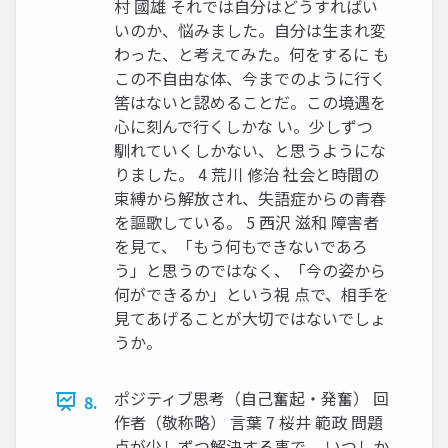
村 國雄 それでは自分はどうすればい
いのか、悩みました。自分は生まれ変
わった、と考えてみた。何をするに も
この不自由な体、今までのように行く
筈はないと認めることだ。この境遇を
心に刻んで行くしかな い。少しずつ
馴れていくしかない、と思うようにな
りました。 4 荒川 修治 社会と時間の
束縛から解放され、失語症からの青春
を謳歌している。 5 西沢 滋和 障害者
を見て、「もう何もできないであろ
う」と思うのではなく、「今の姿から
何ができるか」という視 点で、相手を
見てあげることが大切ではないでしょ
うか。
ポジティブ思考（自己奮起・発奮） 回
8.
作者（敬称略） 言葉 7 桜井 範政 問題
点が少しずつ解決する事で、 いつしか