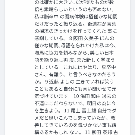
のは確かに大きい｡だが得たものが数
倍も素晴らしいというのも否めない。
私は脳卒中 の闘病体験は極僅かな期間
だけだったと振り返る。後遺症が言葉
の探求のきっかけを作ってくれた 事に
感謝している。 8 阪田 久美子 ほんの
僅かな期間､母語を忘れかけた私は今､
海馬に協力を頼みながら､美しい日本
語を繰り返し再 度､また新しく学ぼう
としている。これにはやはり、脳卒中
さん、有難う、と言うべきなのだろう
か。 9 近藤 よしの 生きていれば笑う
こともあると自分にも言い聞かせて元
気づけています。 10 湯田 和由 過去の
不運にこだわらないで、明日の為に今
を生きよう。 11 尾上 富士雄 自分でダ
メだと思いこんでしまっていたが、改
善してきているのを気づかない事も結
構あるかもしれ ない。 11 柳田 泰邦 古