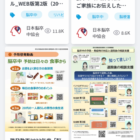
ル_WEB版第2版（2025
ご家族にお伝えしたい
年11月10日）
こと
脳卒中
リハビリ
脳出血
くも膜下出血
脳卒中
脳梗塞
日本脳卒
日本脳卒
11.8K
8.6K
中協会
中協会