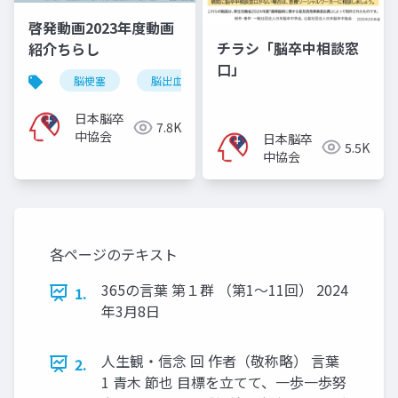
啓発動画2023年度動画
チラシ「脳卒中相談窓
紹介ちらし
口」
脳梗塞
脳出血
くも膜下出血
脳卒中
日本脳卒
7.8K
中協会
日本脳卒
5.5K
中協会
各ページのテキスト
365の言葉 第１群 （第1～11回） 2024
1.
年3月8日
人生観・信念 回 作者（敬称略） 言葉
2.
1 青木 節也 目標を立てて、一歩一歩努