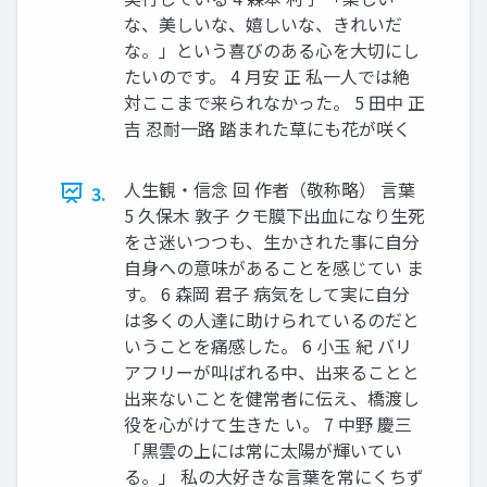
な、美しいな、嬉しいな、きれいだ
な。」という喜びのある心を大切にし
たいのです。 4 月安 正 私一人では絶
対ここまで来られなかった。 5 田中 正
吉 忍耐一路 踏まれた草にも花が咲く
人生観・信念 回 作者（敬称略） 言葉
3.
5 久保木 敦子 クモ膜下出血になり生死
をさ迷いつつも、生かされた事に自分
自身への意味があることを感じてい ま
す。 6 森岡 君子 病気をして実に自分
は多くの人達に助けられているのだと
いうことを痛感した。 6 小玉 紀 バリ
アフリーが叫ばれる中、出来ることと
出来ないことを健常者に伝え、橋渡し
役を心がけて生きた い。 7 中野 慶三
「黒雲の上には常に太陽が輝いてい
る。」 私の大好きな言葉を常にくちず