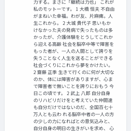
力する。まさに「継続は力也」 これが
私のモットーです。 1 大橋 恒夫 不自由
がまねいた幸福。わが友、片麻痺。人
生これから。 2 大城 貴代子 思いもか
けなかった夫の発病で失ったものは多
かったが、介護体験をとうしてこれか
ら迎える高齢 社会を脳卒中等で障害を
もった者が、一人の人間として誇りを
失うことなく人生を送ることができる
社会づくりにこれから夢をかけたい。
2 齋藤 正季 生きて行くのに何が大切な
のか、体には障害がありますが、心ま
で障害者で無いことを誇りにおもう 今
日この頃です。 2 武上 八郎 自分自身
のリハビリだけをと考えていた仲間達
も自分だけではないのだ、全国百七十
万人とも云わ れる脳卒中者の一人の方
の少しの力になればとの意気込みと、
自分自身の明日の生きがいを求め、 心