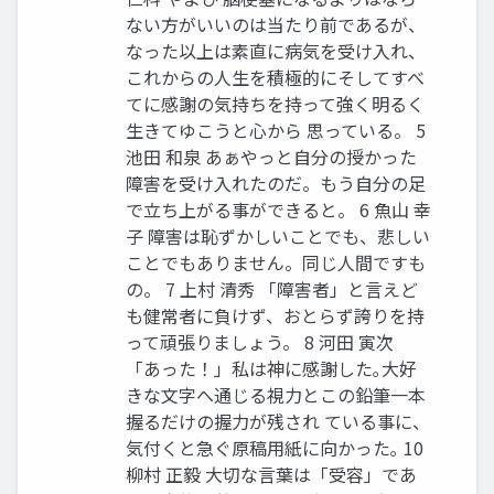
ない方がいいのは当たり前であるが、
なった以上は素直に病気を受け入れ、
これからの人生を積極的にそしてすべ
てに感謝の気持ちを持って強く明るく
生きてゆこうと心から 思っている。 5
池田 和泉 あぁやっと自分の授かった
障害を受け入れたのだ。もう自分の足
で立ち上がる事ができると。 6 魚山 幸
子 障害は恥ずかしいことでも、悲しい
ことでもありません。同じ人間ですも
の。 7 上村 清秀 「障害者」と言えど
も健常者に負けず、おとらず誇りを持
って頑張りましょう。 8 河田 寅次
「あった！」私は神に感謝した｡大好
きな文字へ通じる視力とこの鉛筆一本
握るだけの握力が残され ている事に、
気付くと急ぐ原稿用紙に向かった｡ 10
柳村 正毅 大切な言葉は「受容」であ