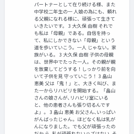
パートナーとして在り続ける様、また
中学校二年生の一 人娘の為にも、頼れ
る父親になれる様に、頑張って生きて
いきたいです。 3 大久保 由樹 それで
も私は「母親」である。自信を持っ
て、私にしかできない「母親」という
道を歩いていこう。一人 じゃない。家
族がいる。 3 大久保 由樹 子供の母親
は、世界中でたった一人。その親が親
を放棄してどうする！しっかり前を向
いて子供を見 守っていこう！ 3 畠山
恵美 父は「鬼！」と、大きく叫び、ま
た一からリハビリを開始する。「畠山
さんの娘さんが､リハビリ室にいる
と、他の患者さんも張り切るんです
よ」。 3 畠山 恵美 お父さん､いっぱい
がんばったじゃん。ほどなく私は乳が
んになりました。でも父が頑張ったの
だか ら､私が頑張れないハズはない｡そ