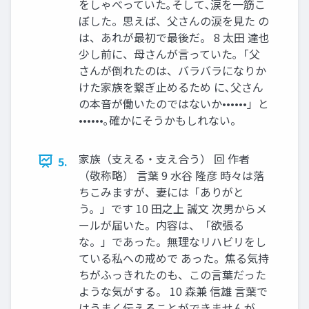
をしゃべっていた｡そして､涙を一筋こ
ぼした。思えば、父さんの涙を見た の
は、あれが最初で最後だ。 8 太田 達也
少し前に、母さんが言っていた｡「父
さんが倒れたのは、バラバラになりか
けた家族を繋ぎ止めるため に､父さん
の本音が働いたのではないか••••••」と
••••••｡確かにそうかもしれない。
家族（支える・支え合う） 回 作者
5.
（敬称略） 言葉 9 水谷 隆彦 時々は落
ちこみますが、妻には「ありがと
う。」です 10 田之上 誠文 次男からメ
ールが届いた。内容は、「欲張る
な。」であった。無理なリハビリをし
ている私への戒めで あった。焦る気持
ちがふっきれたのも、この言葉だった
ような気がする。 10 森兼 信雄 言葉で
はうまく伝えることができませんが、