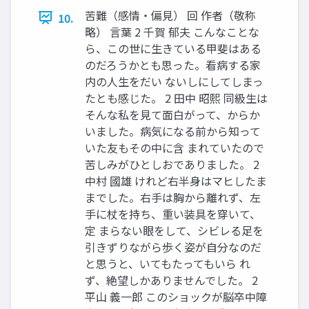
苦難（感情・偏見） 回 作者（敬称
10.
略） 言葉 2 千賀 郁夫 こんなことな
ら、この世に生きている甲斐はある
のだろうかとも思った。看病する家
内の人生をだい ないしにしてしまっ
たとも感じた。 2 田中 昭熙 同級生は
そんな私を見て面白がって、からか
いました。病気になる前から知って
いた友もその中に含 まれていたので
苦しみがひとしおでありました。 2
中村 國雄 けれど右半身はマヒしたま
までした。右手は胸から離れず、左
手に杖を持ち、重い装具を穿いて、
定 まらない眼をして、シビレる足を
引きずりながら歩く姿が自分なのだ
と思うと、いてもたってもいら れ
ず、絶望しかありませんでした。 2
平山 義一郎 このショックが脳卒中障