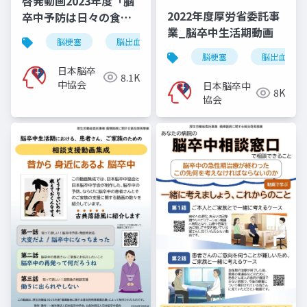
啓発動画2023年度「脳
2022年度厚労省委託事
卒中予防は日々の食事
業_脳卒中生活期動画
から」
脳梗塞
脳出血
くも膜下出血
脳卒中
脳梗塞
脳出血
日本脳卒
8.1K
中協会
日本脳卒中
8K
協会