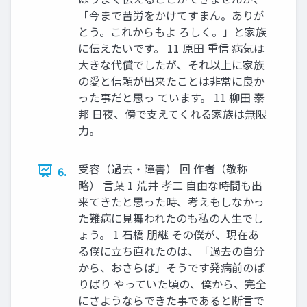
「今まで苦労をかけてすまん。ありが
とう。これからもよ ろしく。」と家族
に伝えたいです。 11 原田 重信 病気は
大きな代償でしたが、それ以上に家族
の愛と信頼が出来たことは非常に良か
った事だと思っ ています。 11 柳田 泰
邦 日夜、傍で支えてくれる家族は無限
力。
受容（過去・障害） 回 作者（敬称
6.
略） 言葉 1 荒井 孝二 自由な時間も出
来てきたと思った時、考えもしなかっ
た難病に見舞われたのも私の人生でし
ょう。 1 石橋 朋継 その僕が、現在あ
る僕に立ち直れたのは、「過去の自分
から、おさらば」そうです発病前のば
りばり やっていた頃の、僕から、完全
にさようならできた事であると断言で