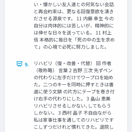
い・懐かしい友人達との何気ない会話
と再会約束は、更なる回復意欲を湧き
ださせる源泉です。 11 内藤 幸生 今の
自分は肉体的には苦しいが、精神的に
は倖せな日々を送っている。 11 村上
信 本格的に毎日を「死の中の生を求め
て」の心境で必死に努力しました。
リハビリ（復・改善・代替） 回 作者
9.
（敬称略） 言葉 2 吉野 三次 先ずペン
の代わりに左手だけでワープロを始め
た。二つのキーを同時に押すときは書
道に使う文鎮 の片方にテープを巻き付
け右手の代わりにした。 3 畠山 恵美
リハビリさせるしかない､してもらう
しかない。 3 西村 晶子 不自由ながら
私は家事仕事を通してのリハビリです
こしずつだけれど慣れてきた。退院し