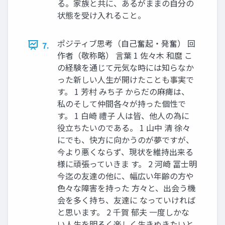
る。家族と共に、あるがままの自分の
状態を受け入れること。
ポジティブ思考（自己奮起・発奮） 回
7.
作者（敬称略） 言葉 1 佐々木 和麿 こ
の経験を通じて元気な時には知らなか
った新しい人生が開けたことも事実で
す。 1 芳村 みち子 からだの麻痺は、
私のそして仲間各々が持った個性で
す。 1 白崎 禮子 人は皆、他人の為に
役立ちたいのである。 1 山中 清 徐々
にでも、快方に向かうのが夢ですが、
今より悪くならず、現状を維持出来る
様に頑張っていきま す。 2 河崎 冨士明
今迄の友達の他に、幅広い年齢の方や
色々な障害を持った 方々と、出会う機
会を多く持ち、友達に なっていければ
と思います。 2 千賀 郁夫 一度しかな
い人生を明るく楽しく生きぬきたいと