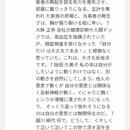
害者の再起を図る気力を喪失させ、
部屋に籠りっきりになる。生計を奪
われ た家族の悲嘆と、当事者の無念
さは、胸が張り裂ける程に辛い。 7
大鉢 正恭 会社の健康診断や人間ドッ
クでは、高血圧を指摘されていた
が、精密検査を受けなかった 『自分
だけ は大丈夫である！』と根拠なく
思っていた。これは、大きな反省点
です。 7 阪田 久美子 私の体は自分が
したいように動くわけではなく、別
の動きを自然にしてしまう。他人の
意思で動くが 自分の意思とは関係な
く反射神経が動く。ぐにゃりと醜く
というか滑稽に潰されそうになった
り、 そっくり返って倒れそうになる
のは自分の意思とは無関係なのだ。 7
越川 絹代 何で、どうして、 くやしく
て泣いて泣いてこの世で流す涙を全