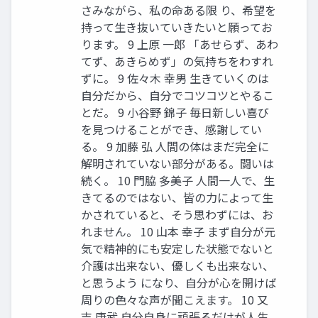
さみながら、私の命ある限 り、希望を
持って生き抜いていきたいと願ってお
ります。 9 上原 一郎 「あせらず、あわ
てず、あきらめず」の気持ちをわすれ
ずに。 9 佐々木 幸男 生きていくのは
自分だから、自分でコツコツとやるこ
とだ。 9 小谷野 錦子 毎日新しい喜び
を見つけることができ、感謝してい
る。 9 加藤 弘 人間の体はまだ完全に
解明されていない部分がある。闘いは
続く。 10 門脇 多美子 人間一人で、生
きてるのではない、皆の力によって生
かされていると、そう思わずには、お
れません。 10 山本 幸子 まず自分が元
気で精神的にも安定した状態でないと
介護は出来ない、優しくも出来ない、
と思うよう になり、自分が心を開けば
周りの色々な声が聞こえます。 10 又
吉 康武 自分自身に頑張るだけが人生