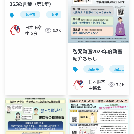
365の言葉（第1群）
脳梗塞
脳出血
くも膜下出血
脳卒中
日本脳卒
6.2K
中協会
啓発動画2023年度動画
紹介ちらし
脳梗塞
脳出血
日本脳卒
7.8K
中協会