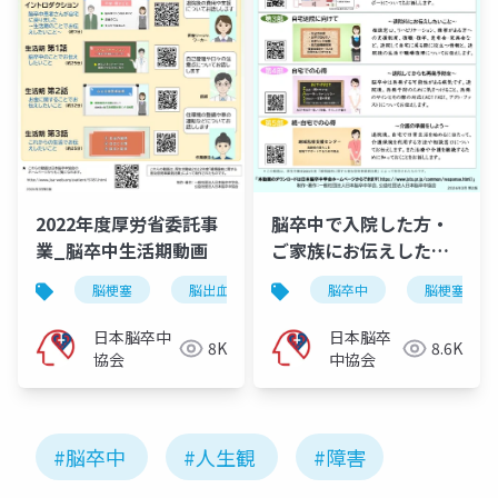
2022年度厚労省委託事
脳卒中で入院した方・
業_脳卒中生活期動画
ご家族にお伝えしたい
こと
脳梗塞
脳出血
くも膜下出血
脳卒中
脳卒中
脳梗塞
日本脳卒中
日本脳卒
8K
8.6K
協会
中協会
#脳卒中
#人生観
#障害