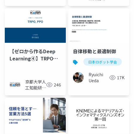
会KaiRA
【ゼロから作るDeep
自律移動と最適制御
Learning④】TRPO・
日本ロボット学会
PPO
Ryuichi
17K
Ueda
京都大学人
246
工知能研究
会KaiRA