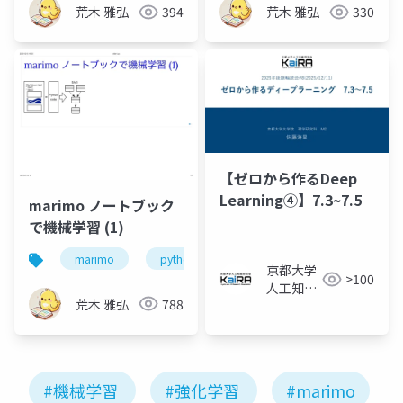
荒木 雅弘
394
荒木 雅弘
330
【ゼロから作るDeep
Learning④】7.3~7.5
marimo ノートブック
で機械学習 (1)
marimo
python
京都大学
>100
人工知能
荒木 雅弘
788
研究会
KaiRA
#機械学習
#強化学習
#marimo