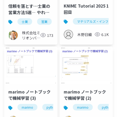
KNIME Tutorial 2025 1
信頼を落とす…士業の
回目
営業方法5選― やれば
やるほど逆効果な士業
マテリアルズ・インフォマ
士業
営業
の営業
株式会社ミ
木野日織
6.1K
173
リオンバリ
ュー
marimo ノートブック
marimo ノートブック
で機械学習 (3)
で機械学習 (2)
marimo
python
marimo
python