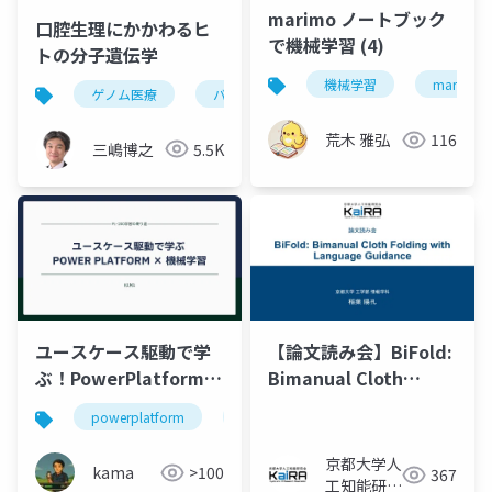
marimo ノートブック
口腔生理にかかわるヒ
で機械学習 (4)
トの分子遺伝学
機械学習
marimo
ゲノム医療
バイオインフォマティクス
希少疾患
荒木 雅弘
116
三嶋博之
5.5K
ユースケース駆動で学
【論文読み会】BiFold:
ぶ！PowerPlatform×
Bimanual Cloth
機械学習
Folding with
powerplatform
機械学習
automl
Language Guidance
京都大学人
kama
>100
367
工知能研究