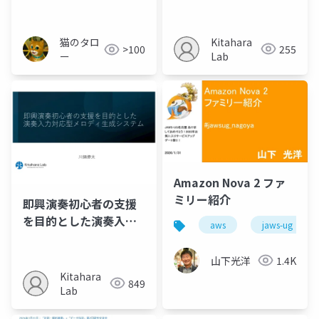
テムに関する研究
Kitahara
猫のタロ
255
>100
Lab
ー
Amazon Nova 2 ファ
ミリー紹介
即興演奏初心者の支援
を目的とした演奏入力
aws
jaws-ug
対応型メロディ生成シ
ステム
山下光洋
1.4K
Kitahara
849
Lab