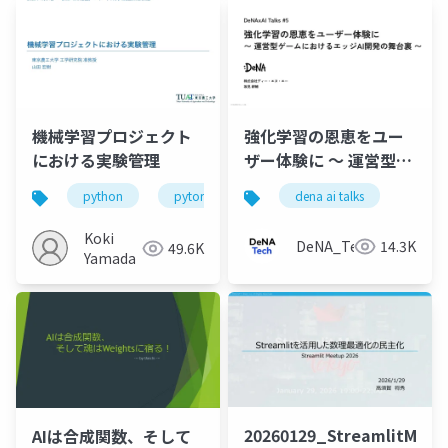
機械学習プロジェクト
強化学習の恩恵をユー
における実験管理
ザー体験に 〜 運営型ゲ
ームにおけるエッジAI
python
pytorch-lightning
dena ai talks
開発の舞台裏
Koki
DeNA_Tech
14.3K
49.6K
Yamada
20260129_StreamlitMeet
AIは合成関数、そして