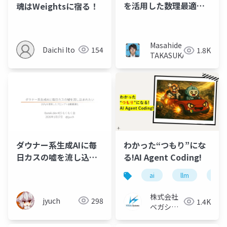
を活用した数理最適化
魂はWeightsに宿る！
の民主化
Masahide
Daichi Ito
154
1.8K
TAKASUKA
ダウナー系生成AIに毎
わかった“つもり”にな
日カスの嘘を流し込ま
る!AI Agent Coding!
れたい
ai
llm
ai a
株式会社
jyuch
298
1.4K
ベガシス
テム