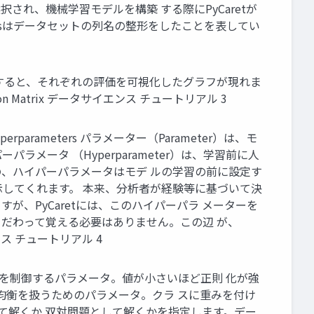
択され、機械学習モデルを構築 する際にPyCaretが
Namesはデータセットの列名の整形をしたことを表してい
ンをクリックすると、それぞれの評価を可視化したグラフが現れま
ion Matrix データサイエンス チュートリアル 3
Hyperparameters パラメーター（Parameter）は、モ
ータ （Hyperparameter）は、学習前に人
、ハイパーパラメータはモデ ルの学習の前に設定す
を表 示してくれます。 本来、分析者が経験等に基づいて決
が、PyCaretには、このハイパーパラ メーターを
、こだわって覚える必要はありません。この辺 が、
ス チュートリアル 4
則化の強度を制御するパラメータ。値が小さいほど正則 化が強
の不均衡を扱うためのパラメータ。クラ スに重みを付け
して解くか 双対問題として解くかを指定します。デー