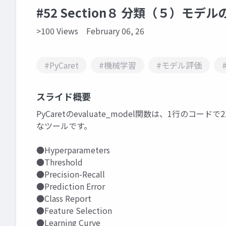
#52 Section８ 分類（５）モデル
>100 Views
February 06, 26
#PyCaret
#機械学習
#モデル評価
スライド概要
PyCaretのevaluate_model関数は、1行
なツールです。
●Hyperparameters
●Threshold
●Precision-Recall
●Prediction Error
●Class Report
●Feature Selection
●Learning Curve