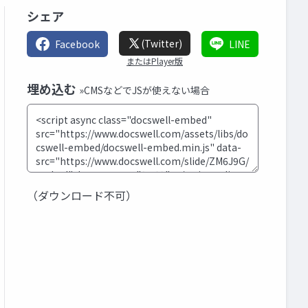
シェア
(Twitter)
Facebook
LINE
またはPlayer版
埋め込む
»CMSなどでJSが使えない場合
（ダウンロード不可）