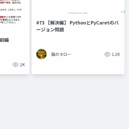
#73 【解決編】 PythonとPyCaretのバ
ージョン問題
前編
猫のタロー
1.2K
2K