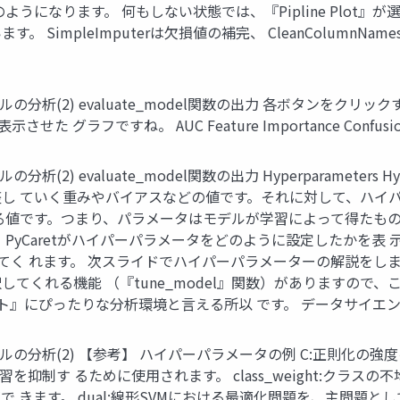
になります。 何もしない状態では、『Pipline Plot』が選
 SimpleImputerは欠損値の補完、 CleanColumn
（5）モデルの分析(2) evaluate_model関数の出力 各ボタ
せた グラフですね。 AUC Feature Importance Confus
ルの分析(2) evaluate_model関数の出力 Hyperparameters 
ていく重みやバイアスなどの値です。それに対して、ハイパーパラメ
る値です。つまり、パラメータはモデルが学習によって得たもの
rsでは、PyCaretがハイパーパラメータをどのように設定したか
めてく れます。 次スライドでハイパーパラメーターの解説をします
てくれる機能 （『tune_model』関数）がありますので
スト』にぴったりな分析環境と言える所以 です。 データサイエン
類（5）モデルの分析(2) 【参考】 ハイパーパラメータの例 C:正
抑制す るために使用されます。 class_weight:クラス
 きます。 dual:線形SVMにおける最適化問題を、主問題と