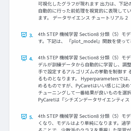
可視化したグラフが現れます 出力は、下記のよう
自動的に行った前処理を視覚的に表現しています。
ます。 データサイエンス チュートリアル 2
4th STEP 機械学習 Section8 分類
3.
す。下記は、 『plot_model』関数を使って表示さ
4th STEP 機械学習 Section8 分類（5）モデ
4.
デルが訓練データから自動的に学習し、調整し 
手で設定するアルゴリズムの挙動を制御す 
るものとなります。 Hyperparamete
めるものですが、PyCaretはいい感じに決
チューニングして一番結果が良いものを選択し
PyCaretは『シチズンデータサイエンティ
4th STEP 機械学習 Section8 分
5.
くなり、モデルはより単純になります。過学習を
ることで、少数派のクラスを重視した学習がで