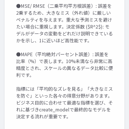
●MSE/ RMSE（二乗平均平方根誤差）: 誤差を
2乗するため、大きなミス（外れ値）に厳しい
ペナルティを与えます。重大な予測ミスを避け
たい場合に重視します。決定係数 ($R^2$): モ
デルがデータの変動をどれだけ説明できている
かを示し、1に近いほど高性能です。
●MAPE（平均絶対パーセント誤差）: 誤差を
比率（%）で表します。10%未満なら非常に高
精度とされ、スケールの異なるデータ比較に便
利です。
指標には「平均的なズレを見る」「大きなミス
を防ぐ」といった各々の得意分野があります。
ビジネス目的に合わせて最適な指標を選び、そ
れに基づきcreate_modelで最終的なモデルを
決定する流れが重要です。