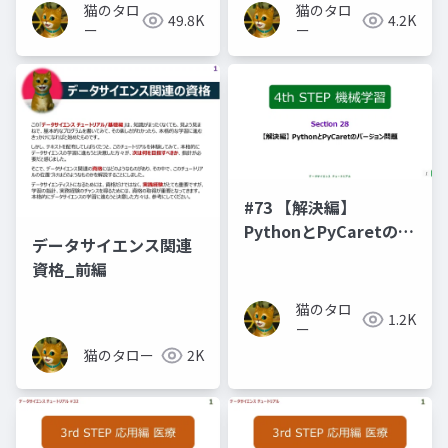
猫のタロ
猫のタロ
49.8K
4.2K
ー
ー
#73 【解決編】
PythonとPyCaretのバ
データサイエンス関連
ージョン問題
資格_前編
猫のタロ
1.2K
ー
猫のタロー
2K