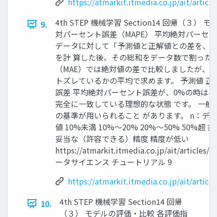
https://atmarkit.itmedia.co.jp/ait/artic
4th STEP 機械学習 Section14 回帰（３
9.
対パーセント誤差（MAPE） 平均絶対パーセン
データに対して「予測値と正解値との差を、
を計 算した後、その総和をデータ数で割った
（MAE）では絶対値の差で比較しましたが、M
トズレているかの平均で求めます。 予測値 正
誤差 平均絶対パーセント誤差が、0%の時は、
完全に一致している理想的な状態 です。 一
の基準が用いられること があります。 n：デー
値 10%未満 10%～20% 20%～50% 50%
妥当な（許容できる）精度 精度が低い
https://atmarkit.itmedia.co.jp/ait/articles
ータサイエンス チュートリアル 9
https://atmarkit.itmedia.co.jp/ait/artic
4th STEP 機械学習 Section14 回帰
10.
（３） モデルの評価・比較 各評価指