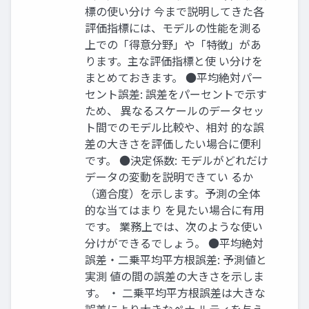
標の使い分け 今まで説明してきた各
評価指標には、モデルの性能を測る
上での「得意分野」や「特徴」があ
ります。主な評価指標と使 い分けを
まとめておきます。 ●平均絶対パー
セント誤差: 誤差をパーセントで示す
ため、 異なるスケールのデータセッ
ト間でのモデル比較や、相対 的な誤
差の大きさを評価したい場合に便利
です。 ●決定係数: モデルがどれだけ
データの変動を説明できてい るか
（適合度）を示します。予測の全体
的な当てはまり を見たい場合に有用
です。 業務上では、次のような使い
分けができるでしょう。 ●平均絶対
誤差・二乗平均平方根誤差: 予測値と
実測 値の間の誤差の大きさを示しま
す。 ・ 二乗平均平方根誤差は大きな