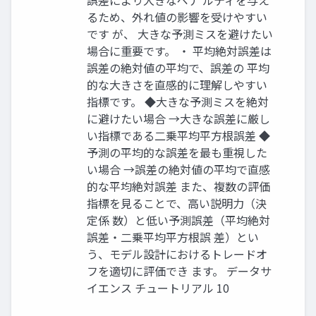
誤差により大きなペナ ルティを与え
るため、外れ値の影響を受けやすい
です が、 大きな予測ミスを避けたい
場合に重要です。 ・ 平均絶対誤差は
誤差の絶対値の平均で、誤差の 平均
的な大きさを直感的に理解しやすい
指標です。 ◆大きな予測ミスを絶対
に避けたい場合 →大きな誤差に厳し
い指標である二乗平均平方根誤差 ◆
予測の平均的な誤差を最も重視した
い場合 →誤差の絶対値の平均で直感
的な平均絶対誤差 また、複数の評価
指標を見ることで、高い説明力（決
定係 数）と低い予測誤差（平均絶対
誤差・二乗平均平方根誤 差）とい
う、モデル設計におけるトレードオ
フを適切に評価でき ます。 データサ
イエンス チュートリアル 10