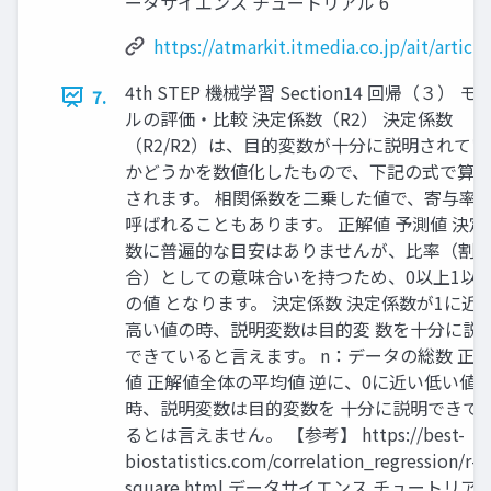
ータサイエンス チュートリアル 6
https://atmarkit.itmedia.co.jp/ait/artic
4th STEP 機械学習 Section14 回帰（３） モ
7.
ルの評価・比較 決定係数（R2） 決定係数
（R2/R2）は、目的変数が十分に説明されてい
かどうかを数値化したもので、下記の式で算
されます。 相関係数を二乗した値で、寄与率
呼ばれることもあります。 正解値 予測値 決定
数に普遍的な目安はありませんが、比率（割
合）としての意味合いを持つため、0以上1以
の値 となります。 決定係数 決定係数が1に近
高い値の時、説明変数は目的変 数を十分に説
できていると言えます。 n：データの総数 正
値 正解値全体の平均値 逆に、0に近い低い値
時、説明変数は目的変数を 十分に説明できて
るとは言えません。 【参考】 https://best-
biostatistics.com/correlation_regression/r-
square.html データサイエンス チュートリア