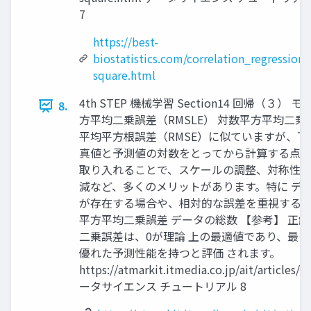
7
https://best-
biostatistics.com/correlation_regression/
square.html
4th STEP 機械学習 Section14 回帰（３
8.
方平均二乗誤差（RMSLE） 対数平方平均二乗
平均平方根誤差（RMSE）に似ていますが、下
真値と予測値の対数をとってから計算する点が
取り入れることで、スケールの調整、対称性
減など、多くのメリットがあります。特に デ
が存在する場合や、相対的な誤差を重視する場
平方平均二乗誤差 データの総数 【参考】 正解
二乗誤差は、0が理論 上の最適値であり、最も
優れた予測性能を持つと評価 されます。
https://atmarkit.itmedia.co.jp/ait/articles
ータサイエンス チュートリアル 8