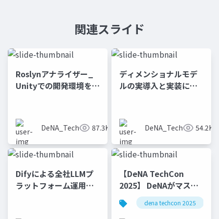
関連スライド
Roslynアナライザー_
ディメンショナルモデ
Unityでの開発環境を改
ルの実導入と実装につ
善するための静的解析
いて
の仕組みの構築
DeNA_Tech
87.3K
DeNA_Tech
54.2K
Difyによる全社LLMプ
【DeNA TechCon
ラットフォーム運用と
2025】 DeNAがマスタ
v1アップデート
データ管理にOyakata
dena techcon 2025
を使う理由