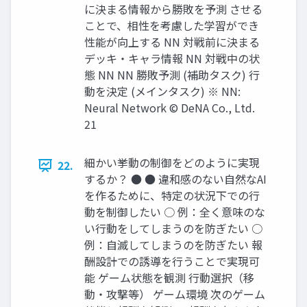
に決まる情報から勝敗を予測 させる
ことで、相性を考慮した学習ができ
性能が向上する NN 対戦前に決まる
デッキ・キャラ情報 NN 対戦中の状
態 NN NN 勝敗予測 (補助タスク) 行
動を決定 (メインタスク) ※ NN:
Neural Network © DeNA Co., Ltd.
21
細かい挙動の制御をどのように実現
22.
するか？ ● ● 違和感のない自然なAI
を作るために、特定の状況下での行
動を制御したい ○ 例：全く意味のな
い行動をしてしまうのを防ぎたい ○
例：自滅してしまうのを防ぎたい 報
酬設計での誘導を行うことで実現可
能 ゲーム状態を観測 行動選択（移
動・攻撃等） ゲーム環境 次のゲーム