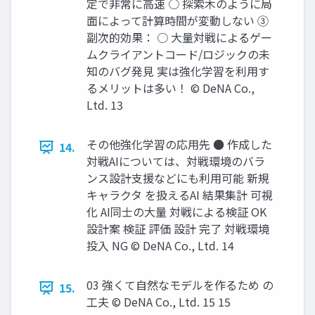
定で非常に高速 ○ 探索木のように局
面によって計算時間が変動しない ③
副次的効果： ○ 大量対戦によるゲー
ムクライアントコード/ロジックの未
知のバグ発見 実は強化学習を利用す
るメリットは多い！ © DeNA Co.,
Ltd. 13
その他強化学習の応用先 ● 作成した
14.
対戦AIについては、対戦環境のバラ
ンス設計支援などにも利用可能 新規
キャラクタ を扱えるAI 結果集計 可視
化 AI同士の大量 対戦による検証 OK
設計案 検証 評価 設計 完了 対戦環境
投入 NG © DeNA Co., Ltd. 14
03 強くて自然なモデルを作るため の
15.
工夫 © DeNA Co., Ltd. 15 15