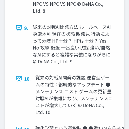
NPC VS NPC VS NPC © DeNA Co.,
Ltd. 8
従来の対戦AI開発方法 ルールベースAI
9.
探索木AI 現在の状態 敵発見 行動によ
って分岐 HP十分？ HPは十分？ Yes
No 攻撃 後退 一番良い状態 強い/自然
なAIにすると複雑な実装になりがちに
© DeNA Co., Ltd. 9
従来の対戦AI開発の課題 運営型ゲー
10.
ムの特性：継続的なアップデート ●
メンテナンス コスト ゲームの更新量
対戦AIが複雑になり、メンテナンスコ
ストが増大していく © DeNA Co.,
Ltd. 10
強化学習という選択肢 ● ● 強いAIを作るの