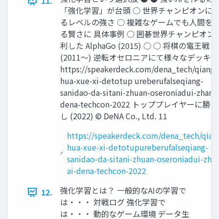
11.
「強化学習」が台頭 ○ 世界チャンピオンに
るレベルの強さ ○ 複雑なゲームでも人間を
る賢さに 具体事例 ○ 囲碁世界チャンピオン
利した AlphaGo (2015) ○ ○ 将棋の電王戦
(2011〜) 逆転オセロニアにて様々なデッキで
https://speakerdeck.com/dena_tech/qiang-
hua-xue-xi-detotup ureberufalseqiang-
sanidao-da-sitani-zhuan-oseroniadui-zhanai
dena-techcon-2022 トッププレイヤーに勝
し (2022) © DeNA Co., Ltd. 11
https://speakerdeck.com/dena_tech/qian
hua-xue-xi-detotupureberufalseqiang-
sanidao-da-sitani-zhuan-oseroniadui-zhan
ai-dena-techcon-2022
強化学習とは？ 一般的なAIの学習で
12.
は・・・ 対戦ログ 強化学習で
は・・・ 動的なゲーム環境 データ生