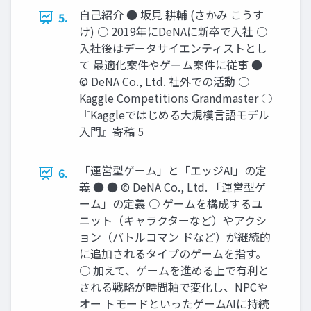
自己紹介 ● 坂見 耕輔 (さかみ こうす
5.
け) ○ 2019年にDeNAに新卒で入社 ○
入社後はデータサイエンティストとし
て 最適化案件やゲーム案件に従事 ●
© DeNA Co., Ltd. 社外での活動 ○
Kaggle Competitions Grandmaster ○
『Kaggleではじめる大規模言語モデル
入門』寄稿 5
「運営型ゲーム」と「エッジAI」の定
6.
義 ● ● © DeNA Co., Ltd. 「運営型ゲ
ーム」の定義 ○ ゲームを構成するユ
ニット（キャラクターなど）やアクシ
ョン（バトルコマン ドなど）が継続的
に追加されるタイプのゲームを指す。
○ 加えて、ゲームを進める上で有利と
される戦略が時間軸で変化し、NPCや
オー トモードといったゲームAIに持続