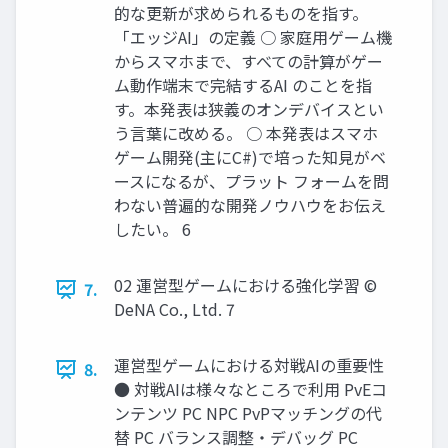
的な更新が求められるものを指す。
「エッジAI」の定義 ○ 家庭用ゲーム機
からスマホまで、すべての計算がゲー
ム動作端末で完結するAI のことを指
す。本発表は狭義のオンデバイスとい
う言葉に改める。 ○ 本発表はスマホ
ゲーム開発(主にC#)で培った知見がベ
ースになるが、プラット フォームを問
わない普遍的な開発ノウハウをお伝え
したい。 6
02 運営型ゲームにおける強化学習 ©
7.
DeNA Co., Ltd. 7
運営型ゲームにおける対戦AIの重要性
8.
● 対戦AIは様々なところで利用 PvEコ
ンテンツ PC NPC PvPマッチングの代
替 PC バランス調整・デバッグ PC