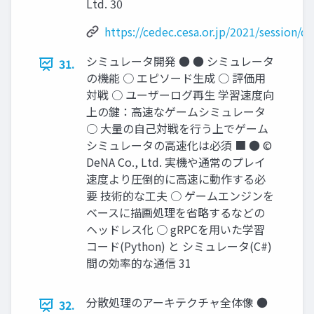
Ltd. 30
https://cedec.cesa.or.jp/2021/session/
シミュレータ開発 ● ● シミュレータ
31.
の機能 ○ エピソード生成 ○ 評価用
対戦 ○ ユーザーログ再生 学習速度向
上の鍵：高速なゲームシミュレータ
○ 大量の自己対戦を行う上でゲーム
シミュレータの高速化は必須 ■ ● ©
DeNA Co., Ltd. 実機や通常のプレイ
速度より圧倒的に高速に動作する必
要 技術的な工夫 ○ ゲームエンジンを
ベースに描画処理を省略するなどの
ヘッドレス化 ○ gRPCを用いた学習
コード(Python) と シミュレータ(C#)
間の効率的な通信 31
分散処理のアーキテクチャ全体像 ●
32.