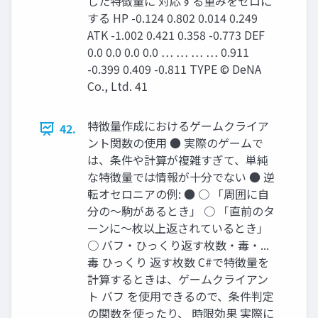
した特徴量に 対応する重みをゼロに
する HP -0.124 0.802 0.014 0.249
ATK -1.002 0.421 0.358 -0.773 DEF
0.0 0.0 0.0 0.0 … … … … 0.911
-0.399 0.409 -0.811 TYPE © DeNA
Co., Ltd. 41
特徴量作成におけるゲームクライア
42.
ント関数の使用 ● 実際のゲームで
は、条件や計算が複雑すぎて、単純
な特徴量では情報が十分でない ● 逆
転オセロニアの例: ● ○ 「周囲に自
分の〜駒があるとき」 ○ 「直前のタ
ーンに〜枚以上返されているとき」
○ バフ・ひっくり返す枚数・毒・...
毒 ひっくり 返す枚数 C#で特徴量を
計算するときは、ゲームクライアン
ト バフ を使用できるので、条件判定
の関数を使ったり、 時限効果 実際に