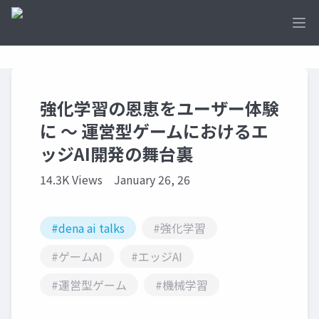
Ope
強化学習の恩恵をユーザー体験
に 〜 運営型ゲームにおけるエ
ッジAI開発の舞台裏
14.3K Views
January 26, 26
#dena ai talks
#強化学習
#ゲームAI
#エッジAI
#運営型ゲーム
#機械学習