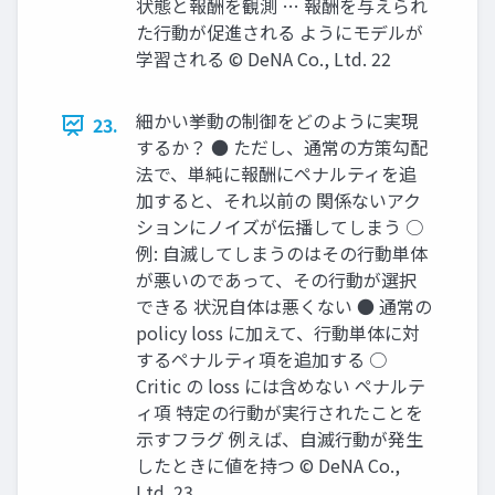
状態と報酬を観測 … 報酬を与えられ
た行動が促進される ようにモデルが
学習される © DeNA Co., Ltd. 22
細かい挙動の制御をどのように実現
23.
するか？ ● ただし、通常の方策勾配
法で、単純に報酬にペナルティを追
加すると、それ以前の 関係ないアク
ションにノイズが伝播してしまう ○
例: 自滅してしまうのはその行動単体
が悪いのであって、その行動が選択
できる 状況自体は悪くない ● 通常の
policy loss に加えて、行動単体に対
するペナルティ項を追加する ○
Critic の loss には含めない ペナルテ
ィ項 特定の行動が実行されたことを
示すフラグ 例えば、自滅行動が発生
したときに値を持つ © DeNA Co.,
Ltd. 23