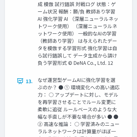
成 模倣 試行錯誤 対戦ログ 状態：ゲ
ーム状況 報酬：勝/負 教師あり学習
AI 強化学習 AI （深層ニューラルネッ
トワーク使用） （深層ニューラルネ
ットワーク使用） 一般的なAIの学習
（教師あり学習） は与えられたデー
タを模倣する学習形式 強化学習は自
ら試行錯誤して データ生成から請け
負う学習形式 © DeNA Co., Ltd. 12
なぜ運営型ゲームAIに強化学習を選
13.
ぶのか？ ● ① 環境変化への高い適応
力： ○ アップデートに対し、モデル
を再学習させることでルール変更に
柔軟に追従 ルールベースのような大
幅な手直しが不要な場合が多い ● ●
② 高速な推論： ○ 学習済みのニュー
ラルネットワークは計算量がほぼ一