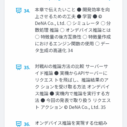
本章で伝えたいこと ● 開発効率を向
34.
上させるための工夫 ● 学習 ● ©
DeNA Co., Ltd. ○ シミュレータ ○ 分
散処理 推論 ○ オンデバイス推論とは
○ 特徴量の後方互換性 ○ 特徴量作成
におけるエンジン関数の使用 ○ デー
タ生成の高速化 34
対戦AIの推論方法の比較 サーバーサ
35.
イド推論 ● 実機からAPIサーバーに
リクエス トを飛ばし、推論結果のア
ク ションを受け取る方法 オンデバイ
ス推論 ● 実機内で推論を実行する方
法 ● 今回の発表で取り扱う リクエス
ト アクション © DeNA Co., Ltd. 35
オンデバイス推論を実現する仕組み
36.