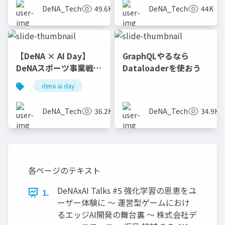
DeNA_Tech
49.6K
DeNA_Tech
44K
【DeNA × AI Day】
GraphQLやるなら
DeNAスポーツ事業戦略
Dataloaderを使おう
とベイスターズAI強化
dena ai day
プロジェクト
DeNA_Tech
36.2K
DeNA_Tech
34.9K
各ページのテキスト
DeNAxAI Talks #5 強化学習の恩恵をユ
1.
ーザー体験に 〜 運営型ゲームにおけ
るエッジAI開発の舞台裏 〜 株式会社デ