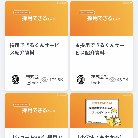
採用できるくんサービ
★採用できるくんサー
ス紹介資料
ビス紹介資料
株式会
株式会社
179.5K
43.7K
社Indi
Indi
Works
Works
【ショートver】採用で
【小学生でもわかる】