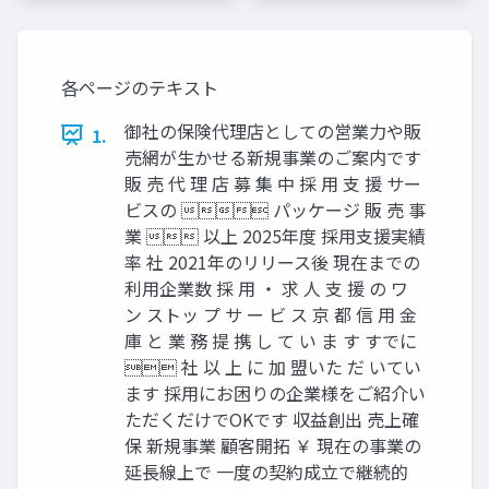
各ページのテキスト
御社の保険代理店としての営業力や販
1.
売網が生かせる新規事業のご案内です
販 売 代 理 店 募 集 中 採 用 支 援 サー
ビスの  パッケージ 販 売 事
業  以上 2025年度 採用支援実績
率 社 2021年のリリース後 現在までの
利用企業数 採 用 ・ 求 人 支 援 の ワ
ン ストッ プ サ ー ビ ス 京 都 信 用 金
庫 と 業 務 提 携 し て い ま す すでに
 社 以 上 に 加 盟いた だ いてい
ます 採用にお困りの企業様をご紹介い
ただくだけでOKです 収益創出 売上確
保 新規事業 顧客開拓 ￥ 現在の事業の
延長線上で 一度の契約成立で継続的