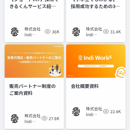
きるくんサービス紹介
採用成功するための3つ
資料
のポイント
株式会社
株式会社
36K
31.4K
Indi
Indi
Works
Works
販売パートナー制度の
会社概要資料
ご案内資料
株式会社
22.4K
Indi
株式会社
27.8K
Works
Indi
Works