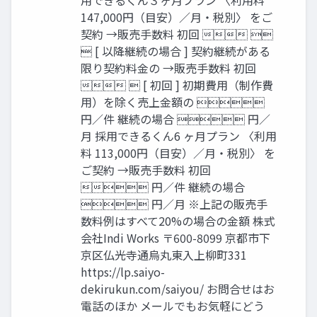
147,000円（目安）／月・税別〉 をご
契約 →販売手数料 初回  
 [ 以降継続の場合 ] 契約継続がある
限り契約料金の →販売手数料 初回
  [ 初回 ] 初期費用（制作費
用）を除く売上金額の 
円／件 継続の場合  円／
月 採用できるくん6 ヶ月プラン 〈利用
料 113,000円（目安）／月・税別〉 を
ご契約 →販売手数料 初回
 円／件 継続の場合
 円／月 ※上記の販売手
数料例はすべて20%の場合の金額 株式
会社Indi Works 〒600-8099 京都市下
京区仏光寺通烏丸東入上柳町331
https://lp.saiyo-
dekirukun.com/saiyou/ お問合せはお
電話のほか メールでもお気軽にどう