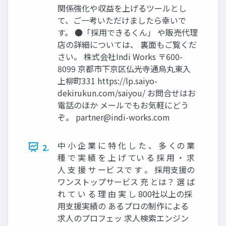
関係強化や収益を上げるツールとし
て、ご一考いただけましたら幸いで
す。 ●「採用できるくん」 や販売代理
店の詳細については、 裏面もご覧くだ
さい。 株式会社Indi Works 〒600-
8099 京都市下京区仏光寺通烏丸東入
上柳町331 https://lp.saiyo-
dekirukun.com/saiyou/ お問合せはお
電話のほか メールでもお気軽にどう
ぞ。
partner@indi-works.com
中 小 企 業 に 特 化 し た 、 多 くの 業
2.
種 で 実 績 を 上 げ てい る 採 用 ・ 求
人 支 援 サ ービ スで す 。 採用支援の
ワンストップサービス 充 とは？ 選 ば
れ て い る 理 由 実 し 800社以上の採
用支援実績の あるプロの制作による
求人のプロフェッ 求人検索エンジン