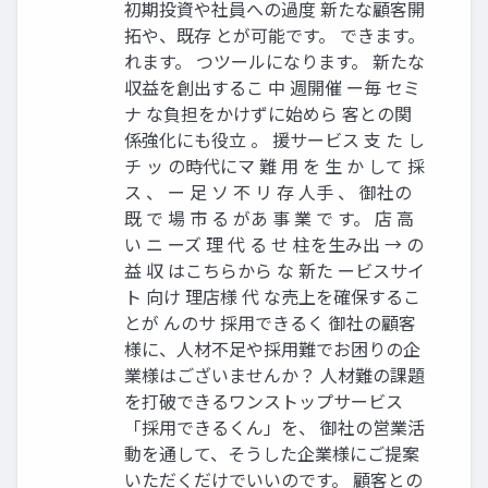
初期投資や社員への過度 新たな顧客開
拓や、既存 とが可能です。 できます。
れます。 つツールになります。 新たな
収益を創出するこ 中 週開催 ー毎 セミ
ナ な負担をかけずに始めら 客との関
係強化にも役立 。 援サービス 支 た し
チ ッ の時代にマ 難 用 を 生 か して 採
ス 、 ー 足 ソ 不 リ 存 人手 、 御社の
既 で 場 市 る があ 事 業 で す。 店 高
い ニ ーズ 理 代 る せ 柱を生み出 → の
益 収 はこちらから な 新た ービスサイ
ト 向け 理店様 代 な売上を確保するこ
とが んのサ 採用できるく 御社の顧客
様に、人材不足や採用難でお困りの企
業様はございませんか？ 人材難の課題
を打破できるワンストップサービス
「採用できるくん」を、 御社の営業活
動を通して、そうした企業様にご提案
いただくだけでいいのです。 顧客との