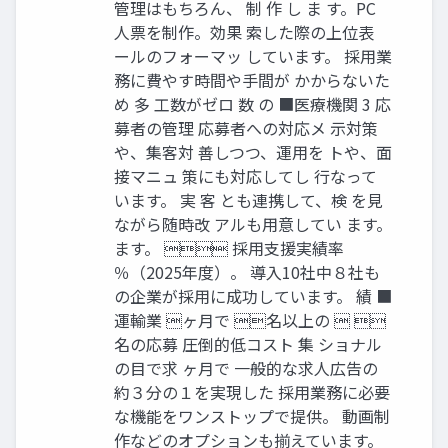
管理はもちろん、 制 作 し ま す。PC
人票を制作。効果 索した際の上位表
ールのフォーマッ しています。 採用業
務に費やす時間や手間が かからないた
め 多 工数がゼロ 数 の ■医療機関 3 応
募者の管理 応募者への対応メ 示対策
や、集客対 善しつつ、運用を トや、面
接マニュ 策にも対応してし 行なって
います。 実 客 とも連携して、検 を見
ながら随時改 アルも用意してい ます。
ます。  採用支援実績率
％（2025年度）。 導入10社中８社も
の企業が採用に成功しています。 績 ■
運輸業 ヶ月で 名以上の  
名の応募 圧倒的低コスト 集 ショナル
の目で求 ヶ月で 一般的な求人広告の
約３分の１を実現した 採用業務に必要
な機能をワンストップで提供。 動画制
作などのオプションも揃えています。