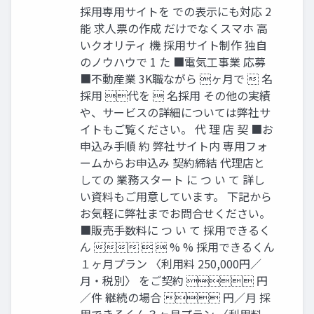
採用専用サイトを での表示にも対応 2
能 求人票の作成 だけでなくスマホ 高
いクオリティ 機 採用サイト制作 独自
のノウハウで 1 た ■電気工事業 応募
■不動産業 3K職ながら ヶ月で  名
採用 代を  名採用 その他の実績
や、サービスの詳細については弊社サ
イトもご覧ください。 代 理 店 契 ■お
申込み手順 約 弊社サイト内 専用フォ
ームからお申込み 契約締結 代理店と
しての 業務スタート に つ い て 詳し
い資料もご用意しています。 下記から
お気軽に弊社までお問合せください。
■販売手数料に つ い て 採用できるく
ん    % % 採用できるくん
１ヶ月プラン 〈利用料 250,000円／
月・税別〉 をご契約  円
／件 継続の場合  円／月 採
用できるくん３ヶ月プラン 〈利用料