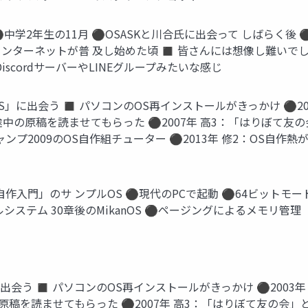
⚫中学2年生の11月 ⚫OSASKと川合氏に出会って しばらく
インターネットが普 及し始めた頃 ◼ 皆さんには想像し難いでしょ
scordサーバーやLINEグループみたいな感じ
S」に出会う ◼ パソコンのOS再インストールがきっかけ ⚫2003
中の原稿を読ませてもらった ⚫2007年 高3：「はりぼて友の会
2009のOS自作組チューター ⚫2013年 修2：OS自作熱が再燃 
OS自作入門」のサ ンプルOS ⚫現代のPCで起動 ⚫64ビットモ
システム 30章後のMikanOS ⚫ページングによるメモリ管理
に出会う ◼ パソコンのOS再インストールがきっかけ ⚫2003年 中
原稿を読ませてもらった ⚫2007年 高3：「はりぼて友の会」と