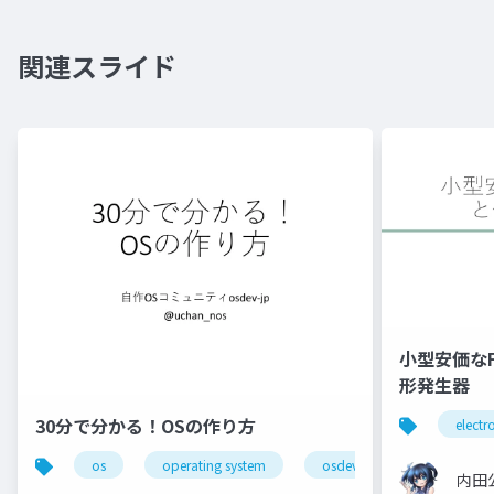
関連スライド
小型安価な
形発生器
30分で分かる！OSの作り方
electr
os
operating system
osdev_moku2
内田