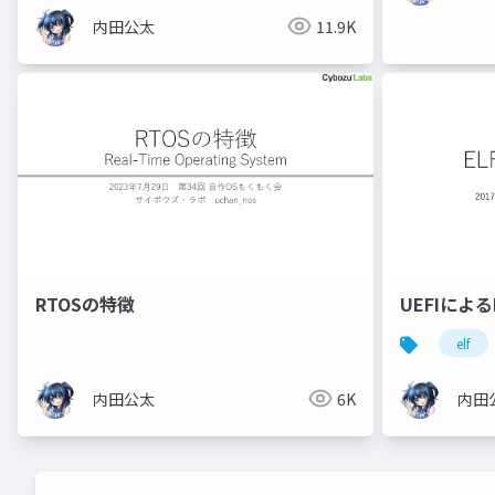
内田公太
11.9K
RTOSの特徴
UEFIによ
elf
内田公太
6K
内田