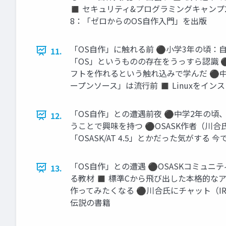
◼ セキュリティ&プログラミングキャンプ2009
8：「ゼロからのOS自作入門」を出版
「OS自作」に触れる前 ⚫小学3年の頃：
11.
「OS」というものの存在をうっすら認識 ⚫小
フトを作れるという触れ込みで学んだ ⚫中
ープンソース」は流行前 ◼ Linuxをイン
「OS自作」との遭遇前夜 ⚫中学2年の頃、フ
12.
うことで興味を持つ ⚫OSASK作者（川合
「OSASK/AT 4.5」とかだった気がする 
「OS自作」との遭遇 ⚫OSASKコミュニティ
13.
る教材 ◼ 標準Cから飛び出した本格的な
作ってみたくなる ⚫川合氏にチャット（I
伝説の書籍