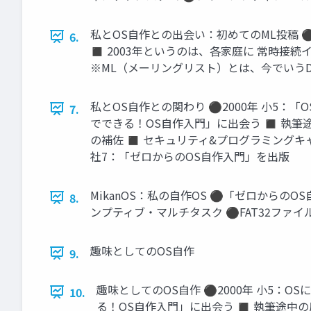
私とOS自作との出会い：初めてのML投稿 
6.
◼ 2003年というのは、各家庭に 常時接続
※ML（メーリングリスト）とは、今でいうDi
私とOS自作との関わり ⚫2000年 小5：「O
7.
でできる！OS自作入門」に出会う ◼ 執筆途
の補佐 ◼ セキュリティ&プログラミングキャンプ
社7：「ゼロからのOS自作入門」を出版
MikanOS：私の自作OS ⚫「ゼロからの
8.
ンプティブ・マルチタスク ⚫FAT32ファイル
趣味としてのOS自作
9.
趣味としてのOS自作 ⚫2000年 小5：OS
10.
る！OS自作入門」に出会う ◼ 執筆途中の