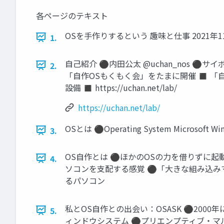
各ページのテキスト
OSを手作りするという 趣味と仕事 2021年
1.
自己紹介 ⚫内田公太 @uchan_nos ⚫
2.
「自作OSもくもく会」をたまに開催 ◼ 「
設備 ◼ https://uchan.net/lab/
https://uchan.net/lab/
OSとは ⚫Operating System Microsoft
3.
OS自作とは ⚫ほかのOSの力を借りずに起
4.
ソコンを支配する感覚 ⚫「大きな組み込みマ
るパソコン
私とOS自作との出会い：OSASK ⚫2000
5.
ィンドウシステム ⚫プリエンプティブ・マル