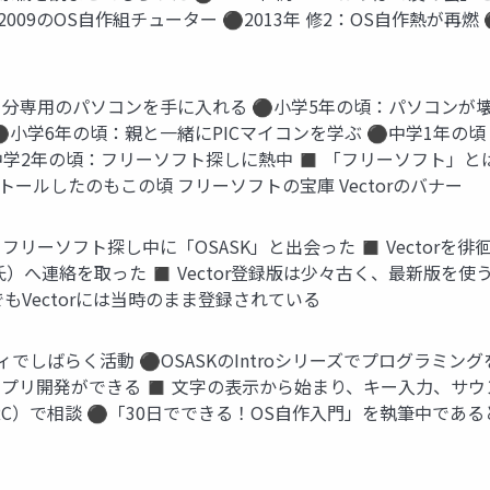
のOS自作組チューター ⚫2013年 修2：OS自作熱が再燃 ⚫201
自分専用のパソコンを手に入れる ⚫小学5年の頃：パソコンが壊
学6年の頃：親と一緒にPICマイコンを学ぶ ⚫中学1年の頃：C言語
学2年の頃：フリーソフト探しに熱中 ◼ 「フリーソフト」とは無
ストールしたのもこの頃 フリーソフトの宝庫 Vectorのバナー
リーソフト探し中に「OSASK」と出会った ◼ Vectorを徘
氏）へ連絡を取った ◼ Vector登録版は少々古く、最新版を
今でもVectorには当時のまま登録されている
でしばらく活動 ⚫OSASKのIntroシリーズでプログラミングを
アプリ開発ができる ◼ 文字の表示から始まり、キー入力、サウ
RC）で相談 ⚫「30日でできる！OS自作入門」を執筆中であ