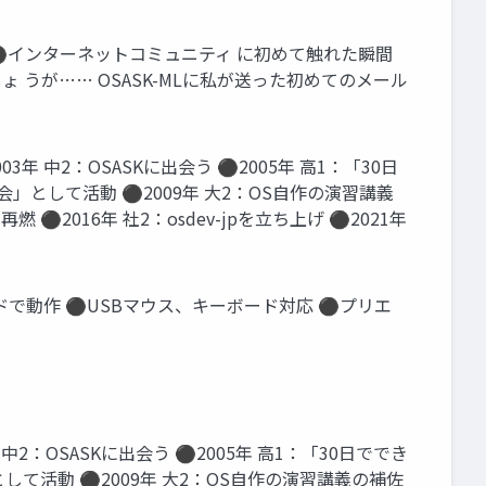
後 ⚫インターネットコミュニティ に初めて触れた瞬間
 うが…… OSASK-MLに私が送った初めてのメール
年 中2：OSASKに出会う ⚫2005年 高1：「30日
」として活動 ⚫2009年 大2：OS自作の演習講義
⚫2016年 社2：osdev-jpを立ち上げ ⚫2021年
ードで動作 ⚫USBマウス、キーボード対応 ⚫プリエ
2：OSASKに出会う ⚫2005年 高1：「30日ででき
して活動 ⚫2009年 大2：OS自作の演習講義の補佐