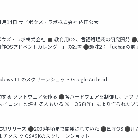
11月14日 サイボウズ・ラボ株式会社 内田公太
サイボウズ・ラボ株式会社 ◼ 教育用OS、言語処理系の研究開発 ⚫趣
自作OSアドベントカレンダー」の設置 ⚫趣味2：「uchanの
 Windows 11 のスクリーンショット Google Android
動する ソフトウェアを作る ⚫各ハードウェアを制御し、アプリ
イコン」と評す る人もいる ※「OS自作」により作られたソフ
年に初リリース ⚫2005年頃まで開発されていた ⚫国産OS ⚫川
チタス ク OSASKのスクリーンショット