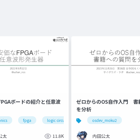
FPGAボードの紹介と任意波
ゼロからのOS自作入門 書
を分析
onics
fpga
logic circuit
osdev_moku2
公太
11.8K
内田公太