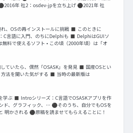
6年 社2：osdev-jpを立ち上げ ⚫2021年 社
れ、OSの再インストールに挑戦 ◼ このときに
に入門、のちにDelphiも ◼ DelphiはGUIソ
料で使えるソフト • この頃（2000年頃）は「オ
徊していたら、偶然「OSASK」を発見 ◼ 国産OSとい
使う方法を聞いた気がする ◼ 当時の最新版は
学ぶ ◼ Introシリーズ：C言語でOSASKアプリを作
ンド、グラフィック、… ⚫そのうち、自分でもOSを
ると 明かされる ⚫原稿を読ませてもらえることに！