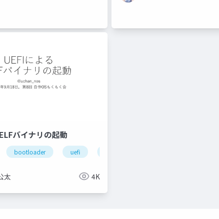
るELFバイナリの起動
bootloader
uefi
osdev_moku2
公太
4K