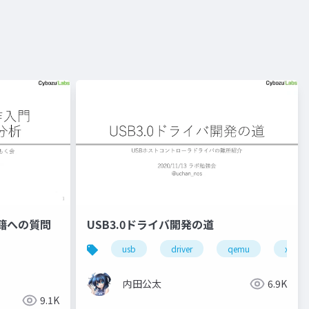
籍への質問
USB3.0ドライバ開発の道
usb
driver
qemu
x86-6
内田公太
6.9K
9.1K