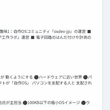
味1：自作OSコミュニティ「osdev-jp」の運営 ◼
電子工作ラボ」運営 ◼ 電子回路のはんだ付けや計測の
が 動くようにする ⚫ハードウェアに近い世界 ⚫パ
トが「自作OS」 パソコンを支配する人と 支配され
合氏が主担当 ⚫100KB以下の極小OSイメージ ⚫ウ