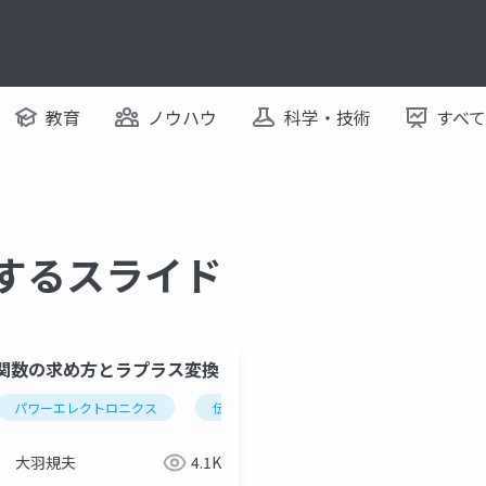
教育
ノウハウ
科学・技術
すべ
関するスライド
関数の求め方とラプラス変換
ナロジー、回生ブレーキ、ltspice
パワーエレクトロニクス
伝達関数
python
ラプラス変換
dcモータ伝達関数
一次
大羽規夫
4.1K