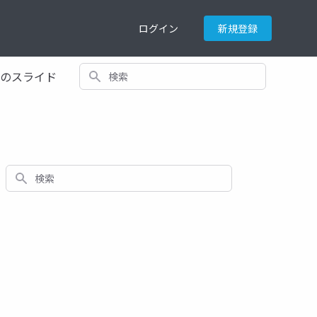
ログイン
新規登録
検索
てのスライド
検索
遅れ
sympy