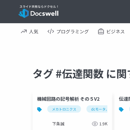
人気
プログラミング
ビジネス
タグ #伝達関数 に
機械回路の記号解析 その５V2
伝達
メカトロニクス
dcモータ、直流モータ、ア
下条誠
1.9K