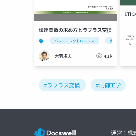
LT
伝達関数の求め方とラプラス変換
パワーエレクトロニクス
伝達関数
大羽規夫
4.1K
#ラプラス変換
#制御工学
運営：株