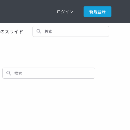
ログイン
新規登録
検索
てのスライド
検索