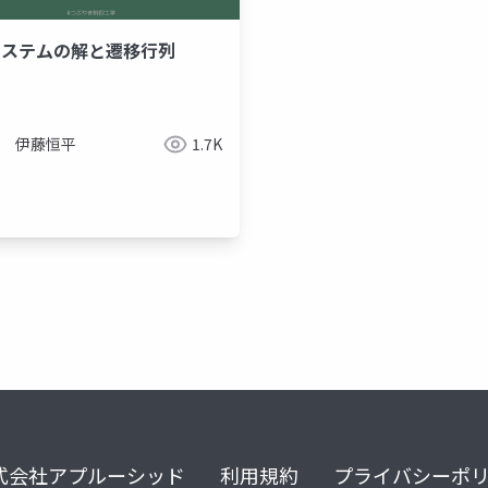
Iシステムの解と遷移行列
伊藤恒平
1.7K
ラプラス変換
一次遅れ
式会社アプルーシッド
利用規約
プライバシーポ