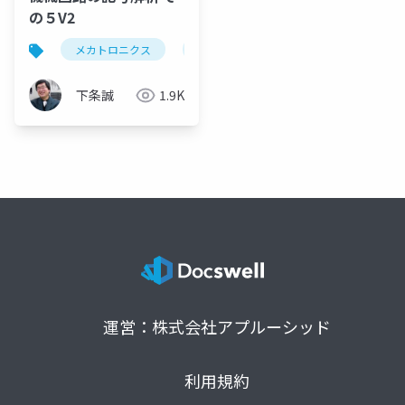
の５V2
メカトロニクス
dcモータ、直流モータ、アナロジー、回生ブレ
下条誠
1.9K
運営：株式会社アプルーシッド
利用規約