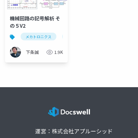
機械回路の記号解析 そ
の５V2
メカトロニクス
dcモータ、直流モータ、アナロジー、回生ブレ
下条誠
1.9K
運営：株式会社アプルーシッド