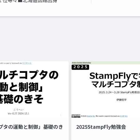
１位等々■北海道函館出身
プタの運動と制御」基礎のき
2025StampFly勉強会