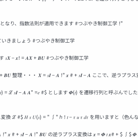
 − 𝑨 行列指数となり、指数法則が適用できます #つぶやき制御工学 !"
ていきましょう #つぶやき制御工学
𝑿 − 𝒙! = 𝑨𝑿 + 𝑩𝑼 #つぶやき制御工学
 𝑿 = 𝒙! + 𝑩𝑼 整理・・・ 𝑿 = 𝑠𝑰 − 𝑨 !" 𝒙 # + 𝑠𝑰 − 
 ℒ 𝑠𝑰 − 𝑨 𝑨" =𝑒 #$ とします 𝜱(𝑡) を遷移行
 𝑠 𝑈(𝑠) = " ∫" ℎ ! 𝑡 − 𝜏 𝑢 𝜏 𝑑𝜏 を用
# + 𝑠𝑰 − 𝑨 !" 𝑩𝑼 の逆ラプラス変換は 𝒙 = 𝜱 𝑡 𝒙# + $ ∫$ 