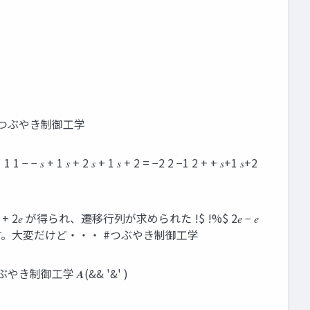
) −2 𝑠 #つぶやき制御工学
 − − 𝑠 + 1 𝑠 + 2 𝑠 + 1 𝑠 + 2 = −2 2 −1 2 + + 𝑠+1 𝑠+2
!%$ −𝑒 + 2𝑒 が得られ、遷移行列が求められた !$ !%$ 2𝑒 − 𝑒
ゃんと 求められます。大変だけど・・・ #つぶやき制御工学
 𝑨& 𝑨 #つぶやき制御工学 𝑨(&& '&' )