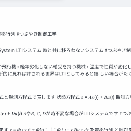
と遷移行列 #つぶやき制御工学
iant System LTIシステム 時と共に移ろわないシステム #つぶや
トや飛行機 • 経年劣化しない軸受を持つ機械 • 温度で性質が変
所的に見れば許される世界はLTIとしてみると嬉 しい場合がた
ます 状態方程式 𝒙̇ = 𝑨𝒙(𝒕) + 𝑩𝒖(𝒕) 観測方程式 𝑦 =
 𝒚 = 𝑪𝒙 𝒕 + 𝑫𝒖(𝒕) 𝐴や𝐵, 𝐶, 𝐷が時不変な場合がLTIシステム
𝒙 = 𝜱 𝑡 𝒙 𝑡! + 𝜱(𝑡) " ∫" 𝜱 ! 𝑡 − 𝜏 𝑩𝒖 𝜏 