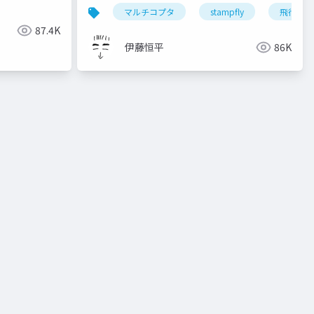
マルチコプタ
stampfly
飛行制御
87.4K
伊藤恒平
86K