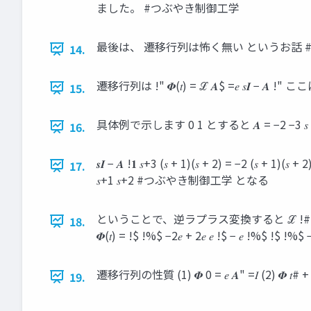
ました。 #つぶやき制御工学
最後は、 遷移行列は怖く無い というお話 
14.
遷移行列は !" 𝜱(𝑡) = ℒ 𝑨$ =𝑒 𝑠
15.
具体例で示します 0 1 とすると 𝑨 = −2 −3 𝑠 −1 となり 
16.
𝒔𝑰 − 𝑨 !𝟏 𝑠+3 (𝑠 + 1)(𝑠 + 2) = −2 (𝑠 + 1
17.
𝑠+1 𝑠+2 #つぶやき制御工学 となる
ということで、逆ラプラス変換すると ℒ !# 𝑠𝑰 − 𝑨 !# 
18.
𝜱(𝑡) = !$ !%$ −2𝑒 + 2𝑒 𝑒 
遷移行列の性質 (1) 𝜱 0 = 𝑒 𝑨" =𝐼 (2) 𝜱 𝑡# + 𝑡$ 
19.