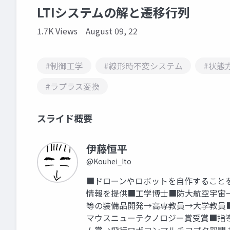
LTIシステムの解と遷移行列
1.7K Views
August 09, 22
#制御工学
#線形時不変システム
#状態
#ラプラス変換
スライド概要
伊藤恒平
@Kouhei_Ito
■ドローンやロボットを自作すること
情報を提供■工学博士■防大航空宇宙
等の装備品開発→高専教員→大学教員
マウスニューテクノロジー賞受賞■指