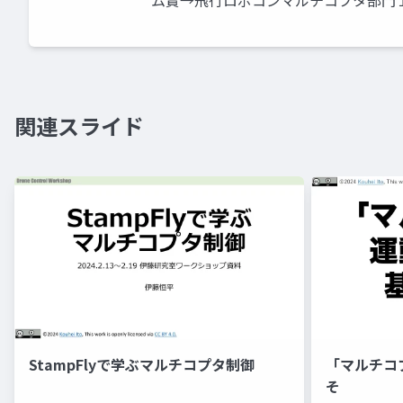
ム賞→飛行ロボコンマルチコプタ部門
関連スライド
StampFlyで学ぶマルチコプタ制御
「マルチコ
そ