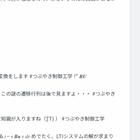
𝑨 ここで、逆ラプラス変換をします #つぶやき制御工学 !" 𝑩𝑼
列と呼ぶんでした この謎の遷移行列は後で見ますよ・・・ #つぶやき
いますと（色んな知識が入りますね（T̲T) ） #つぶやき制御工学
𝜱 & 𝑡 − 𝜏 𝑩𝒖 𝜏 𝑑𝜏 めでたく、LTIシステムの解が求まり