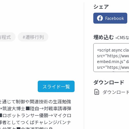
シェア
Facebook
埋め込む
方程式
#遷移行列
»CMS
ダウンロード
スライド一覧
ダウンロード(pd
を通じて制御や関連技術の生涯勉強
→筑波大博士■陸自→対戦車誘導弾
■ロボットランサー優勝→マイクロ
導者としてつくばチャレンジバンナ