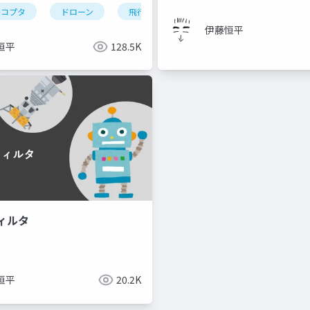
チコプタ
ドローン
飛行制御
制御工学
伊藤恒平
恒平
128.5K
ィルタ
恒平
20.2K