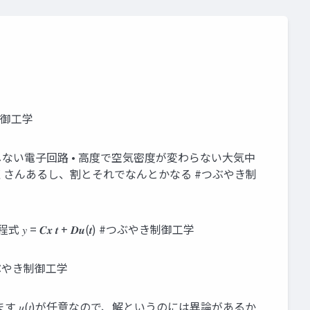
き制御工学
化しない電子回路 • 高度で空気密度が変わらない大気中
くさんあるし、割とそれでなんとかなる #つぶやき制
 𝑪𝒙 𝒕 + 𝑫𝒖(𝒕) #つぶやき制御工学
です #つぶやき制御工学
𝑑𝜏 を遷移行列 と呼びます 𝑢(𝑡)が任意なので、解というのには異論があるか