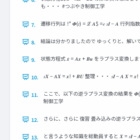
も・・・ #つぶやき制御工学
遷移行列は !" 𝜱(𝑡) = ℒ 𝑨$ =𝑒 𝑠
7.
結論は分かりましたので ゆっくりと、解い
8.
状態方程式 𝒙̇ = 𝑨𝒙 + 𝑩𝒖 をラプラス変換します 
9.
𝑠𝑿 − 𝑨𝑿 = 𝒙! + 𝑩𝑼 整理・・・ 𝑠𝑰 − 
10.
ここで、以下の逆ラプラス変換の結果を 𝜱(𝑡) =
11.
制御工学
さらに、さらに 復習 畳み込みの逆ラプラス変換 ℒ #$ 
12.
と言うような知識を総動員すると 𝑿 = 𝑠𝑰 − 𝑨 !" 𝒙 
13.