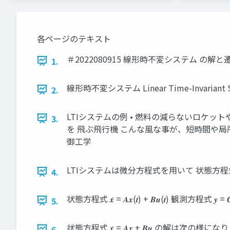
各ページのテキスト
＃2022080915 線形時不変システム の解
1.
線形時不変システム Linear Time-Invar
2.
LTIシステムの例 • 燃料の減らないロケッ
3.
を 飛ぶ飛行機 こんな風な事が、短時間や局
御工学
LTIシステムは微分方程式を用いて 状態方程式と観測方程式で表し
4.
状態方程式 𝒙̇ = 𝑨𝒙(𝒕) + 𝑩𝒖(𝒕) 観測方程式
5.
状態方程式 𝒙̇ = 𝑨𝒙 + 𝑩𝒖 の解は次の様になります 
6.