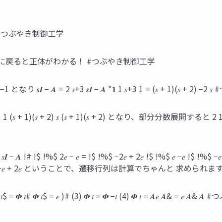
#つぶやき制御工学
 − 𝑨 !" ここに戻ると正体がわかる！ #つぶやき制御工学
𝑰 − 𝑨 = 2 𝑠+3 𝒔𝑰 − 𝑨 "𝟏 1 𝑠+3 1 = (𝑠 + 1)(𝑠 + 2
)(𝑠 + 2) 1 (𝑠 + 1)(𝑠 + 2) 𝑠 (𝑠 + 1)(𝑠 + 2) となり、部分分数展開すると 2 1 1 1
!$ !%$ 2𝑒 − 𝑒 = !$ !%$ −2𝑒 + 2𝑒 !$ !%$ 𝑒 −𝑒 !$ 
!$ − 𝑒 !%$ !$ !%$ −𝑒 + 2𝑒 ということで、遷移行列は計算でち
= 𝜱 𝑡# 𝜱 𝑡$ = 𝑒 )# (3) 𝜱 𝑡 = 𝜱 −𝑡 (4) 𝜱̇ 𝑡 = 𝑨𝑒 𝑨& = 𝑒