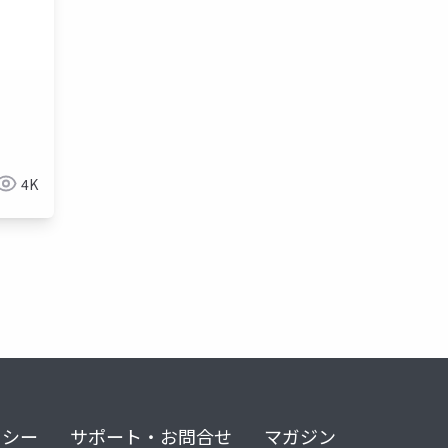
ゲーム開発
cedec2017
world engine
4K
リシー
サポート・お問合せ
マガジン