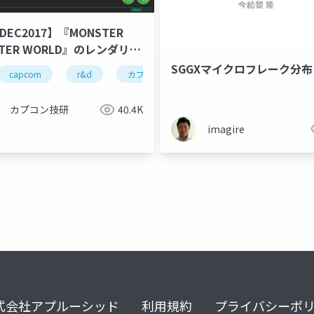
DEC2017】『MONSTER
TER WORLD』のレンダリン
術とGPU最適化の紹介(後半)
SGGXマイクロフレーク分布
capcom
r&d
カプコン
カプコン技研
cedec
カプコン技研
40.4K
imagire
式会社アプルーシッド
利用規約
プライバシーポ