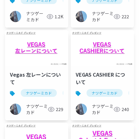
ナツゲーミカド
ピンボール
ナツゲーミカド
ピ
ナツゲー
ナツゲーミ
1.2K
222
ミカド
カド
Vegas 左レーンについ
VEGAS CASHIER につ
て
いて
ナツゲーミカド
ピンボール
ナツゲーミカド
vegas(ピンボール)
ピ
ナツゲーミ
ナツゲーミ
229
240
カド
カド