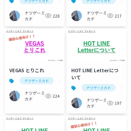
ナツゲーミカド
ピンボール
ナツゲーミカド
vegas(ピンボール)
ピ
ナツゲーミ
ナツゲーミ
228
217
カド
カド
VEGAS とりこれ
HOT LINE Letterにつ
いて
ナツゲーミカド
ピンボール
vegas(ピンボール)
ナツゲーミカド
ピ
ナツゲーミ
224
カド
ナツゲーミ
197
カド