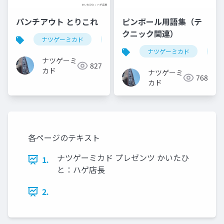
パンチアウト とりこれ
ピンボール用語集（テ
クニック関連）
ナツゲーミカド
パンチアウト
ナツゲーミカド
ピ
ナツゲーミ
827
カド
ナツゲーミ
768
カド
各ページのテキスト
ナツゲーミカド プレゼンツ かいたひ
1.
と：ハゲ店長
2.