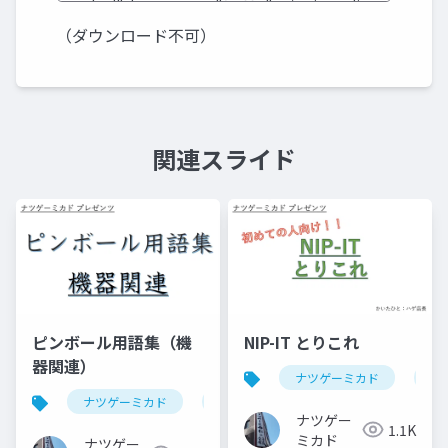
（ダウンロード不可）
関連スライド
ピンボール用語集（機
NIP-IT とりこれ
器関連）
ナツゲーミカド
ピ
ナツゲーミカド
ピンボール
ナツゲー
1.1K
ミカド
ナツゲー