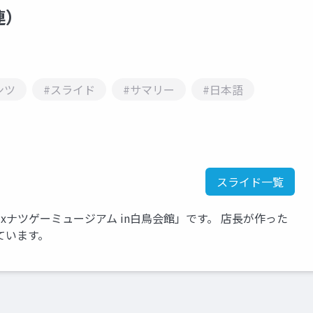
連）
ンツ
#スライド
#サマリー
#日本語
スライド一覧
ナツゲーミュージアム in白鳥会館」です。 店長が作った
ています。