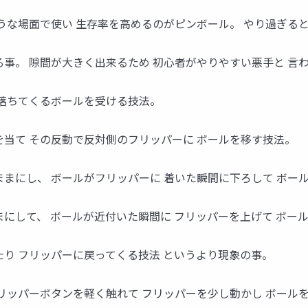
うな場面で使い 生存率を高めるのがピンボール。 やり過ぎるとT
事。 隙間が大きく出来るため 初心者がやりやすい悪手と 言
 落ちてくるボールを受ける技法。
を当て その反動で反対側のフリッパーに ボールを移す技法。
ままにし、 ボールがフリッパーに 着いた瞬間に下ろして ボー
まにして、 ボールが近付いた瞬間に フリッパーを上げて ボー
たり フリッパーに戻ってくる技法 というより現象の事。
フリッパーボタンを軽く触れて フリッパーを少し動かし ボール