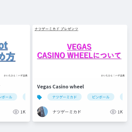
方
Vegas Casino wheel
ンボール
break shot(ピンボール)
ナツゲーミカド
ピンボール
veg
1K
ナツゲーミカド
1K