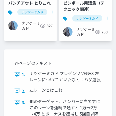
パンチアウト とりこれ
ピンボール用語集（テ
クニック関連）
ナツゲーミカド
パンチアウト
ナツゲーミカド
ピ
ナツゲーミ
827
カド
ナツゲーミ
768
カド
各ページのテキスト
ナツゲーミカド プレゼンツ VEGAS 左
1.
レーンについて かいたひと：ハゲ店長
左レーンとはこれ
2.
他のターゲット、バンパーに当てずに
3.
このレーンを連続で通すと 1万→2万
→4万 とボーナスを獲得し 5回目以降