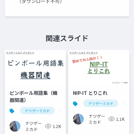
（ダウンロード不可）
関連スライド
ピンボール用語集（機
NIP-IT とりこれ
器関連）
ナツゲーミカド
ピ
ナツゲーミカド
ピンボール
ナツゲー
1.1K
ミカド
ナツゲー
1.2K
ミカド