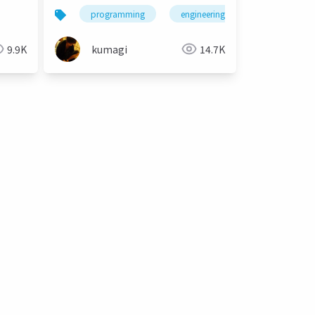
programming
engineering
9.9K
kumagi
14.7K