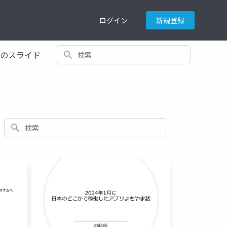
ログイン
新規登録
検索
てのスライド
検索