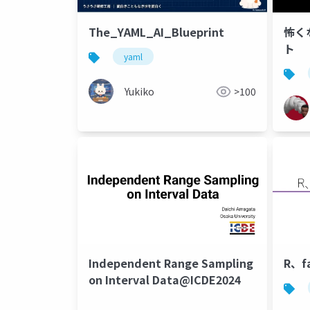
The_YAML_AI_Blueprint
怖く
ト
yaml
Yukiko
>100
Independent Range Sampling
R、
on Interval Data@ICDE2024