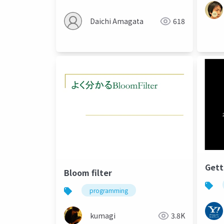
Daichi Amagata
618
Gett
Bloom filter
programming
kumagi
3.8K