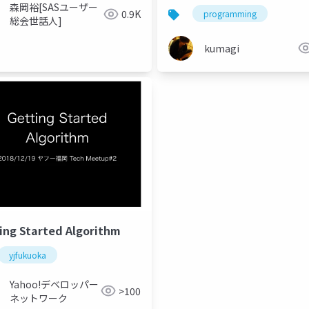
森岡裕[SASユーザー
0.9K
programming
総会世話人]
kumagi
ing Started Algorithm
yjfukuoka
Yahoo!デベロッパー
>100
ネットワーク