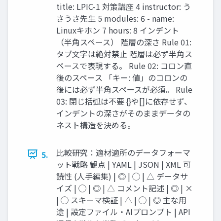
title: LPIC-1 対策講座 4 instructor: う
さうさ先生 5 modules: 6 - name:
Linuxキホン 7 hours: 8 インデント
（半角スペース） 階層の深さ Rule 01:
タブ文字は絶対禁止 階層は必ず半角ス
ペースで表現する。 Rule 02: コロン直
後のスペース 「キー: 値」のコロンの
後には必ず半角スペースが必須。 Rule
03: 閉じ括弧は不要 {}や[]に依存せず、
インデントの深さがそのままデータの
ネスト構造を決める。
比較研究：適材適所のデータフォーマ
5.
ット戦略 観点 | YAML | JSON | XML 可
読性 (人手編集) | ◎ | ◯ | △ データサ
イズ | ◯ | ◎ | △ コメント記述 | ◎ | ×
| ◯ スキーマ検証 | △ | ◯ | ◎ 主な用
途 | 設定ファイル・AIプロンプト | API