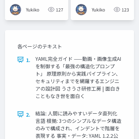
ア・ソフトウェア・
Yukiko
127
Yukiko
123
OS・Linux「難しそ
う」と思わなくて大丈
夫🐰 ラーメン店に例え
てやさしく解説しま
す！
各ページのテキスト
YAML完全ガイド ——動画・画像生成AI
1.
を制御する「最強の構造化プロンプ
ト」 原理原則から実践パイプライン、
セキュリティまでを網羅するエンジニ
アの設計図 うさうさ研修工房 | 面白き
こともなき世を面白く
結論: 人間に読みやすいデータ直列化
2.
言語 根拠: 3つのシンプルなデータ構造
のみで構成され、インデントで階層を
表現する 事実・データ: YAML 1.2.2公