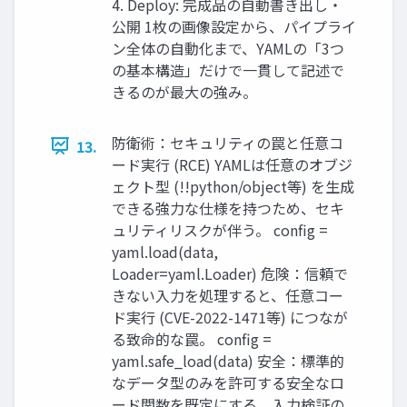
4. Deploy: 完成品の自動書き出し・
公開 1枚の画像設定から、パイプライ
ン全体の自動化まで、YAMLの「3つ
の基本構造」だけで一貫して記述で
きるのが最大の強み。
防衛術：セキュリティの罠と任意コ
13.
ード実行 (RCE) YAMLは任意のオブジ
ェクト型 (!!python/object等) を生成
できる強力な仕様を持つため、セキ
ュリティリスクが伴う。 config =
yaml.load(data,
Loader=yaml.Loader) 危険：信頼で
きない入力を処理すると、任意コー
ド実行 (CVE-2022-1471等) につなが
る致命的な罠。 config =
yaml.safe_load(data) 安全：標準的
なデータ型のみを許可する安全なロ
ード関数を既定にする。入力検証の