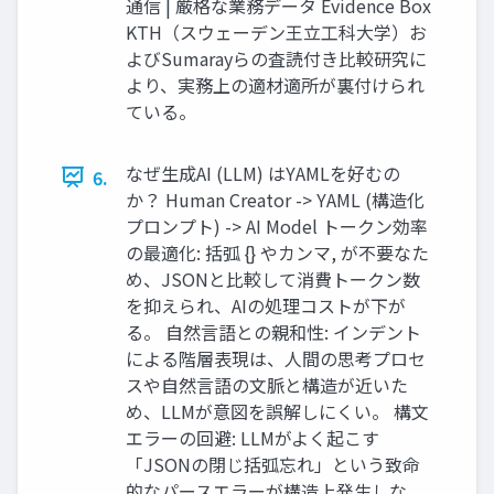
通信 | 厳格な業務データ Evidence Box
KTH（スウェーデン王立工科大学）お
よびSumarayらの査読付き比較研究に
より、実務上の適材適所が裏付けられ
ている。
なぜ生成AI (LLM) はYAMLを好むの
6.
か？ Human Creator -> YAML (構造化
プロンプト) -> AI Model トークン効率
の最適化: 括弧 {} やカンマ, が不要なた
め、JSONと比較して消費トークン数
を抑えられ、AIの処理コストが下が
る。 自然言語との親和性: インデント
による階層表現は、人間の思考プロセ
スや自然言語の文脈と構造が近いた
め、LLMが意図を誤解しにくい。 構文
エラーの回避: LLMがよく起こす
「JSONの閉じ括弧忘れ」という致命
的なパースエラーが構造上発生しな