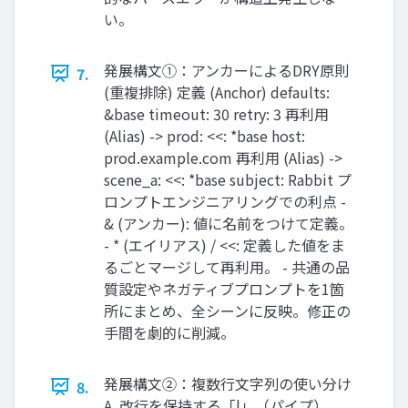
い。
発展構文①：アンカーによるDRY原則
7.
(重複排除) 定義 (Anchor) defaults:
&base timeout: 30 retry: 3 再利用
(Alias) -> prod: <<: *base host:
prod.example.com 再利用 (Alias) ->
scene_a: <<: *base subject: Rabbit プ
ロンプトエンジニアリングでの利点 -
& (アンカー): 値に名前をつけて定義。
- * (エイリアス) / <<: 定義した値をま
るごとマージして再利用。 - 共通の品
質設定やネガティブプロンプトを1箇
所にまとめ、全シーンに反映。修正の
手間を劇的に削減。
発展構文②：複数行文字列の使い分け
8.
A. 改行を保持する「|」（パイプ）