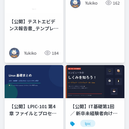
Yukiko
162
Romance ・ Words of
Buddhist
Compassion
【公開】テストエビデ
ンス報告書_テンプレー
ト
Yukiko
184
【公開】LPIC-101 第4
【公開】IT基礎第1回
章 ファイルとプロセス
／ 新卒未経験者向けコ
の管理（プロセス_ジョ
ンピュータのしくみを
lpic
ブ管理）
知ろう！ハードウェ