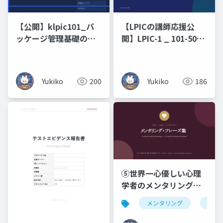
【公開】klpic101_パ
【LPICの講師応援公
ッケージ管理基礎の攻
開】LPIC-1 _ 101-500
略
原理原則と図解（未経
験・文系出身の新人エ
ンジニアのための 7 日
Yukiko
200
Yukiko
186
間集中研修）コマンド
暗記ではなく、なぜそ
う動くのかを図で理解
する編
⑤世界一心優しい心理
学者のメンタリング・
フレーズ集ビジネス編
メンタリング
仏教
× 恋人編 × 浄土真宗の
こころ _ Business ・