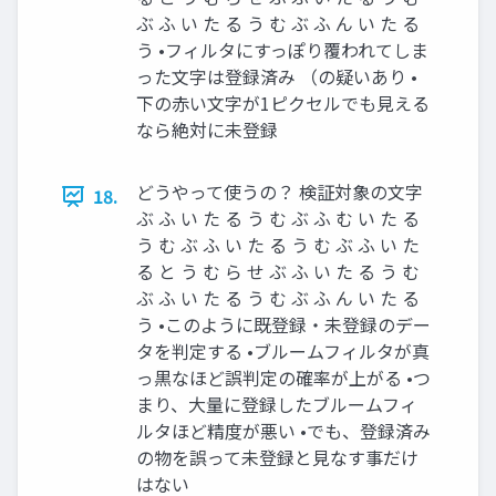
ぶ ふ い た る う む ぶ ふ ん い た る
う •フィルタにすっぽり覆われてしま
った文字は登録済み （の疑いあり •
下の赤い文字が1ピクセルでも見える
なら絶対に未登録
どうやって使うの？ 検証対象の文字
18.
ぶ ふ い た る う む ぶ ふ む い た る
う む ぶ ふ い た る う む ぶ ふ い た
る と う む ら せ ぶ ふ い た る う む
ぶ ふ い た る う む ぶ ふ ん い た る
う •このように既登録・未登録のデー
タを判定する •ブルームフィルタが真
っ黒なほど誤判定の確率が上がる •つ
まり、大量に登録したブルームフィ
ルタほど精度が悪い •でも、登録済み
の物を誤って未登録と見なす事だけ
はない