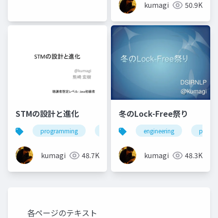
kumagi
50.9K
STMの設計と進化
冬のLock-Free祭り
programming
engineering
engineering
progr
kumagi
48.7K
kumagi
48.3K
各ページのテキスト