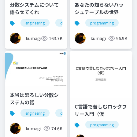
分散システムについて
あなたの知らないハッ
語らせてくれ
シュテーブルの世界
engineering
distributed system
programming
kumagi
163.7K
kumagi
96.9K
本当は恐ろしい分散シ
ステムの話
C言語で苦しむロックフ
リー入門（仮
engineering
database
big data
distribut
programming
kumagi
74.6K