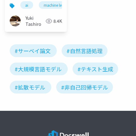
Survey of Large
ai
machine learning
deep learning
ai in 
Language Models in
Medicine: Principles,
Yuki
8.4K
Applications, and
Tashiro
Challenges
#サーベイ論文
#自然言語処理
#大規模言語モデル
#テキスト生成
#拡散モデル
#非自己回帰モデル