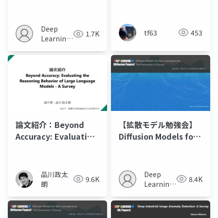
Incremental
Models: A Survey on
Learning (CIL)
Robotic Manipulation
Deep
tf63
453
1.7K
Learning
JP
論文紹介：Beyond
【拡散モデル勉強会】
Accuracy: Evaluating
Diffusion Models for
the Reasoning
Non-autoregressive
Behavior of Large
Text Generation: A
Language Models - A
Survey
品川政太
Deep
9.6K
8.4K
Survey
朗
Learning
JP