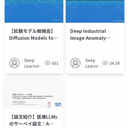
【拡散モデル勉強会】
Deep Industrial
Diffusion Models for
Image Anomaly
Non-autoregressive
Detection: A Survey
Text Generation: A
Survey
Deep
Deep
691
34.1K
Learning
Learning
JP
JP
【論文紹介】医療LLMs
のサーベイ論文：A