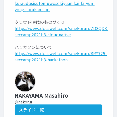
kuraudosisutemuwosekiyuanikai-fa-yun-
yong-surukan-suo
クラウド時代のものづくり
https://www.docswell.com/s/nekoruri/ZD3QDK-
seccamp2021b3-cloudnative
ハッカソンについて
https://www.docswell.com/s/nekoruri/KRY725-
seccamp2021b3-hackathon
NAKAYAMA Masahiro
@nekoruri
スライド一覧