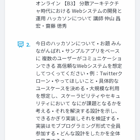
オンライン 【B3】 分散アーキテクチ
ャ時代における Webシステムの開発と
運用 ハッカソンについて 講師 仲山 昌
宏・齋藤 徳秀
今日のハッカソンについて • お題 みん
2.
ながんばれ • サンプルアプリをベース
に 複数のユーザーがコミュニケーショ
ンできる 高信頼なWebシステムを想定
してつくってください • 例：Twitterク
ローン • やってほしいこと • 具体的な
ユースケースを決める • 大規模な利用
を想定し、スケーラビリティやセキュ
リティにおいて なにが課題となるかを
考える • それを解決する設計を示し、
できるかぎり実装しそれを検証する •
実装はモブプログラミング形式で全員
参加する • どんな設計をしたかを全体