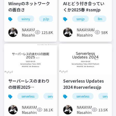
Winnyのネットワーク
AIとどう付き合ってい
の面白さ
くか2025春 #ssmjp
winny
p2p
ssmjp
llm
NAKAYAMA
NAKAYAMA
125.8K
58K
Masahiro
Masahiro
サーバーレスのまわり
Serverless Updates
の技術2025
2024 #serverlessjp
#serverlessjp
serverless
serverlessjp
serverless
serverless
NAKAYAMA
NAKAYAMA
38.1K
13.5K
Masahiro
Masahiro