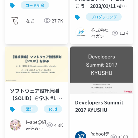
こう 2023/01/11 技術
コード削除
勉強会資料
プログラミング
なお
27.7K
株式会社
1.2K
ベガシス
テム
ソフトウェア設計原則
【SOLID】を学ぶ #1 単
Developers Summit
一責務の原則(single-
2017 KYUSHU
設計
solid
単一責務の原則
responsibility
principle)
k-abe@組
4.3K
み込みソ
Yahoo!デ
フトウェ
>100