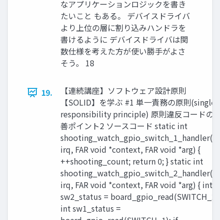
なアプリケーションロジックを書き
たいこと もある。 デバイスドライバ
より上位の層に割り込みハンドラを
書けるように デバイスドライバは関
数仕様を考えた方が使い勝手がよさ
そう。 18
【連続講座】ソフトウェア設計原則
19.
【SOLID】を学ぶ #1 単一責務の原則(single-
responsibility principle) 原則違反コードの
善ポイント2 ソースコード static int
shooting_watch_gpio_switch_1_handler(in
irq, FAR void *context, FAR void *arg) {
++shooting_count; return 0; } static int
shooting_watch_gpio_switch_2_handler(in
irq, FAR void *context, FAR void *arg) { int
sw2_status = board_gpio_read(SWITCH_2)
int sw1_status =