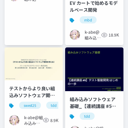
EV カートで始めるモデ
ソフトウ
ルベース開発
ェアの人
mbd
k-abe@
18.9K
組み込み
ソフトウ
ェアの人
テストからより良い組
込みソフトウェア開発
組み込みソフトウェア
を考える
基礎_【連続講座 #5】
swest25
tdd
テスト駆動開発 はじめ
tdd
k-abe@組
の一歩
8.9K
み込みソ