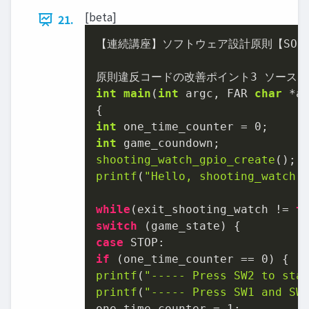
[beta]
21.
【連続講座】ソフトウェア設計原則【SOLI
原則違反コードの改善ポイント
3
int
main
(
int
 argc, FAR 
char
 *a
int
 one_time_counter = 
0
int
shooting_watch_gpio_create
printf
(
"Hello, shooting_watch!
while
(exit_shooting_watch != 
t
switch
case
if
 (one_time_counter == 
0
printf
(
"----- Press SW2 to sta
printf
(
"----- Press SW1 and SW
one_time_counter = 
1