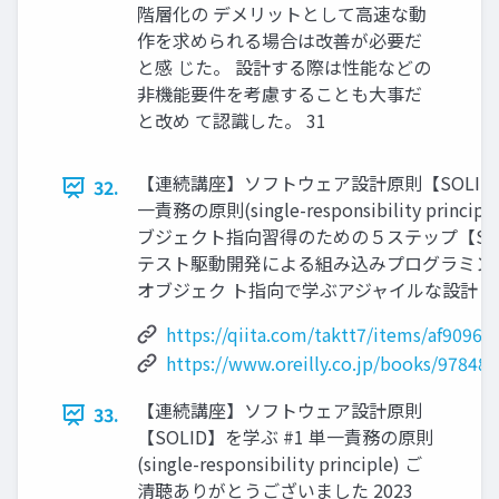
階層化の デメリットとして高速な動
作を求められる場合は改善が必要だ
と感 じた。 設計する際は性能などの
非機能要件を考慮することも大事だ
と改め て認識した。 31
【連続講座】ソフトウェア設計原則【SOLID】
32.
一責務の原則(single-responsibility princi
ブジェクト指向習得のための５ステップ【SOLI
テスト駆動開発による組み込みプログラミング
オブジェク ト指向で学ぶアジャイルな設計 1. 
https://qiita.com/taktt7/items/af9096
https://www.oreilly.co.jp/books/97848
【連続講座】ソフトウェア設計原則
33.
【SOLID】を学ぶ #1 単一責務の原則
(single-responsibility principle) ご
清聴ありがとうございました 2023