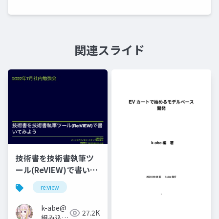
関連スライド
技術書を技術書執筆ツ
ール(ReVIEW)で書いて
みよう
re:view
k-abe@
27.2K
組み込み