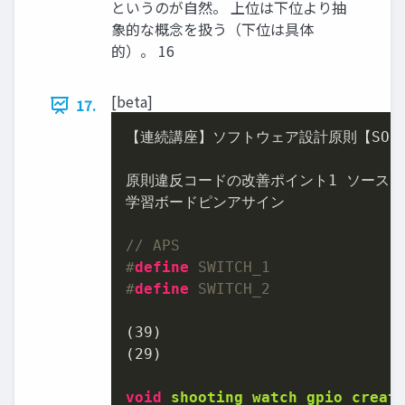
というのが自然。 上位は下位より抽
象的な概念を扱う（下位は具体
的）。 16
[beta]
17.
【連続講座】ソフトウェア設計原則【SOLI
原則違反コードの改善ポイント
1
 ソースコ
学習ボードピンアサイン

// APS
#
define
 SWITCH_1
#
define
 SWITCH_2
(
39
)

(
29
)

void
shooting_watch_gpio_creat