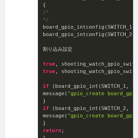
/*

*/
board_gpio_intconfig(SWITCH_1, 
board_gpio_intconfig(SWITCH_2, 
割り込み設定

true
true
, shooting_watch_gpio_switc
if
 (board_gpio_int(SWITCH_1, 
t
message(
"gpio_create board_gpi
if
 (board_gpio_int(SWITCH_2, 
t
message(
"gpio_create board_gpi
return
;

}
