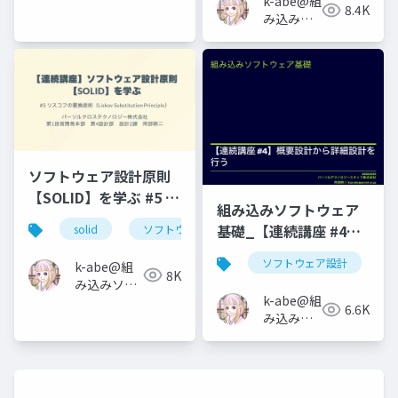
k-abe@組
フトウェ
8.4K
み込みソ
アの人
フトウェ
アの人
ソフトウェア設計原則
【SOLID】を学ぶ #5 リ
組み込みソフトウェア
スコフの置換原則
基礎_【連続講座 #4】
solid
ソフトウェア設計
リスコフの置換原則
概要設計から詳細設計
ソフトウェア設計
k-abe@組
を行う
8K
み込みソフ
k-abe@組
トウェアの
6.6K
み込みソ
人
フトウェ
アの人