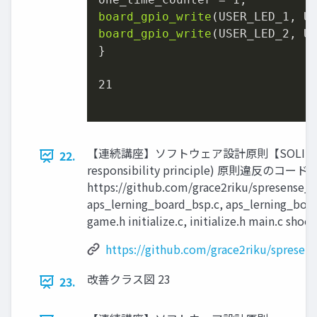
board_gpio_write
board_gpio_write
(USER_LED_2, US
}

21
【連続講座】ソフトウェア設計原則【SOLID】を学
22.
responsibility principle) 原則違反の
https://github.com/grace2riku/spresense_
aps_lerning_board_bsp.c, aps_lerning_board
game.h initialize.c, initialize.h main.c sho
https://github.com/grace2riku/spresen
改善クラス図 23
23.