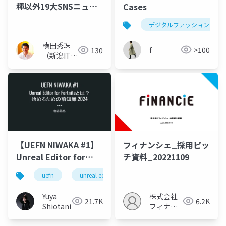
種以外19大SNSニュー
Cases
ス(2026年4月分)
デジタルファッション
横田秀珠
f
>100
130
（新潟ITコ
ンサルタン
ト）
【UEFN NIWAKA #1】
フィナンシェ_採用ピッ
Unreal Editor for
チ資料_20221109
Fortniteとは？ 始める
uefn
unreal editor for fortnite
uefn niwaka
ための前知識 2024
Yuya
株式会社
21.7K
6.2K
Shiotani
フィナン
シェ