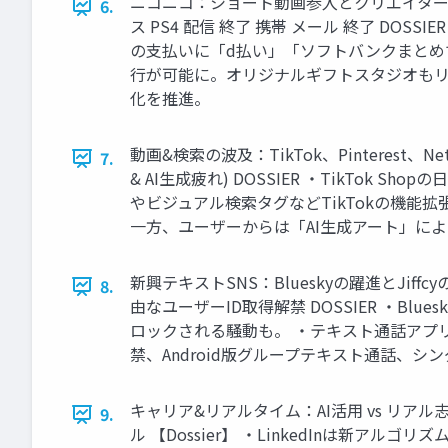
ニコニコ：ショート動画参入とクリエイター支援
6.
ス PS4 配信 終了 携帯 メール 終了 D
の支払いに「d払い」「ソフトバンクまとめて
行が可能に。オリジナルギフトスタジオもリ
化を推進。
動画&検索の波及：TikTok、Pinterest、Net
7.
& AI生成疲れ) DOSSIER ・TikTok
やビジュアル検索タグなどTikTokの機能拡張が
一方、ユーザーからは「AI生成アート」に
新興テキストSNS：Blueskyの躍進とJif
8.
由なユーザーID取得解禁 DOSSIER ・B
ロックされる騒動も。 ・テキスト通話アプリ『J
禁、Android版グループテキスト通話、
キャリア&リアルタイム：AI活用 vs リアル志向 AI
9.
ル 【Dossier】 ・LinkedInは新ア