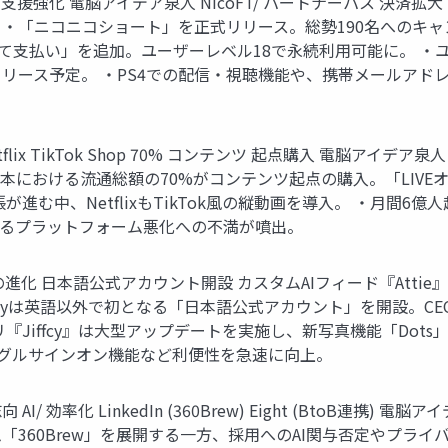
強化 電脳アイデア泉人 NicoFT/ パートナーパス 決済拡大
OSSIER ・「ニコニコショート」を正式リリース。総勢190名へ
支払い」を追加。ユーザーレベル18で永続利用可能に。 ・ユー
リース予定。 ・PS4での配信・視聴機能や、携帯メールアド
flix TikTok Shop 70% コンテンツ 起点購入 電脳アイデア泉人 N
 Shopの日本における流通総額の70%がコンテンツ起点の購入。「LIVE
進む中、NetflixもTikTok風の縦動画を導入。 ・月間6億人超の
よるプラットフォーム悪化への不満が噴出。
fcyの進化 日本語公式アカウント開設 カスタムAIフィード『Atti
lueskyは英語以外で初となる「日本語公式アカウント」を開設。CE
iffcy』は大型アップデートを実施し、新写真機能「Dots」を
シングルサインオン機能など利便性を急速に向上。
/ 効率化 LinkedIn (360Brew) Eight (BtoB連携) 電
ルゴリズム「360Brew」を展開する一方、採用へのAI関与否定やプラ