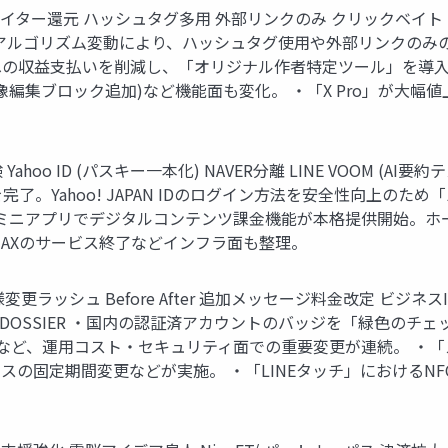
リエイター還元 ハッシュタグ多用 外部リンクのみ クリックベイト
/報酬 ・アルゴリズム変動により、ハッシュタグ使用や外部リンク
の収益支払いを削減し、「オリジナル作者特定ツール」を導入し
(画像編集ブロック追加)など機能面も変化。 ・「X Pro」が
hoo ID (パスキー一本化) NAVER分離 LINE VOOM (AI
を完了。Yahoo! JAPAN IDのログイン方法を安全性向上のため
Eミニアプリでデジタルコンテンツ課金機能が本格提供開始。ホー
TMAXのサービス終了などインフラ面も整理。
更ラッシュ Before After 追加メッセージ料金改定 ビジネ
泉人 DOSSIER ・国内の認証済アカウントのバッジを「緑色の
化など、運用コスト・セキュリティ面での重要変更が連続。 ・
スの固定期間変更などが実施。 ・「LINEタッチ」におけるN