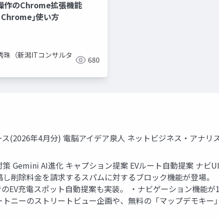
操作のChrome拡張機能
in Chrome｣使い方
秀珠（新潟ITコンサルタ
680
）
ニュース(2026年4月分) 電脳アイデア泉人 ネットビジネス・アナ
策 Gemini AI進化 キャプション提案 EVルート自動提案 ナビ
し削除料金を請求するスパムに対するブロック機能が登場。 ・
AutoでのEV充電スポット自動提案も実装。 ・ナビゲーション機
ートニーのストリートビュー企画や、無料の「マップデモキー