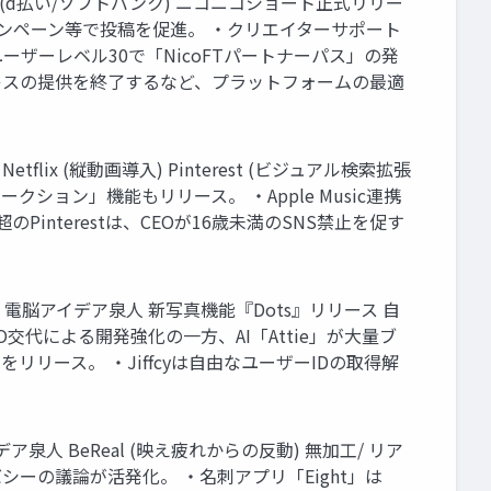
 (d払い/ソフトバンク) ニコニコショート正式リリー
のキャンペーン等で投稿を促進。 ・クリエイターサポート
ザーレベル30で「NicoFTパートナーパス」の発
レスの提供を終了するなど、プラットフォームの最適
etflix (縦動画導入) Pinterest (ビジュアル検索拡張
オークション」機能もリリース。 ・Apple Music連携
Pinterestは、CEOが16歳未満のSNS禁止を促す
e』 電脳アイデア泉人 新写真機能『Dots』リリース 自
O交代による開発強化の一方、AI「Attie」が大量ブ
リリース。 ・Jiffcyは自由なユーザーIDの取得解
脳アイデア泉人 BeReal (映え疲れからの反動) 無加工/ リア
イバシーの議論が活発化。 ・名刺アプリ「Eight」は