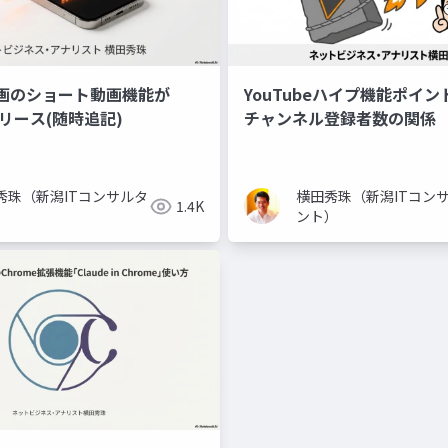
画のショート動画機能が
YouTubeハイプ機能ポイ
リリース(随時追記)
チャンネル登録者数の関係
秀珠（新潟ITコンサルタ
横田秀珠（新潟ITコン
1.4K
）
ント）