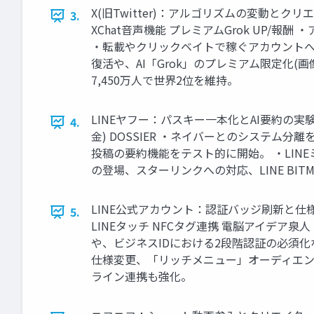
X(旧Twitter)：アルゴリズムの変動とク
3.
XChat音声機能 プレミアムGrok UP
・転載やクリックベイトで稼ぐアカウントへ
復活や、AI「Grok」のプレミアム限定化
7,450万人で世界2位を維持。
LINEヤフー：パスキー一本化とAI要約の実験 Ya
4.
金) DOSSIER ・ネイバーとのシステム分離
投稿の要約機能をテスト的に開始。 ・LIN
の登場、スターリンクへの対応、LINE BI
LINE公式アカウント：認証バッジ刷新と仕様変
5.
LINEタッチ NFCタグ連携 電脳アイデア
や、ビジネスIDにおける2段階認証の必須
仕様変更、「リッチメニュー」オーディエン
ライン連携も強化。