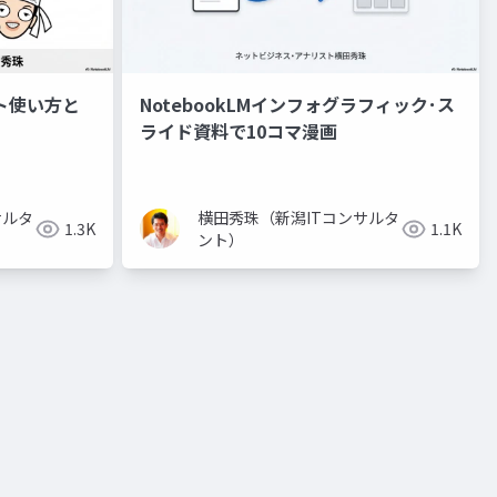
ント使い方と
NotebookLMインフォグラフィック･ス
ライド資料で10コマ漫画
サルタ
横田秀珠（新潟ITコンサルタ
1.3K
1.1K
ント）