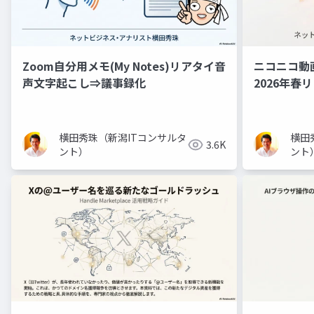
Zoom自分用メモ(My Notes)リアタイ音
ニコニコ動
声文字起こし⇒議事録化
2026年春
横田秀珠（新潟ITコンサルタ
横田
3.6K
ント）
ント