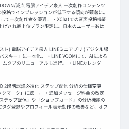
 DOWN/減点 電脳アイデア泉人 一次創作コンテンツ
のみの投稿でインプレッションが低下する傾向が顕著に。
て一次創作者を優遇。 ・XChatでの音声投稿機能
大幅値上げされ最上位プラン限定に。日本のユーザー数は
要約テスト) 電脳アイデア泉人 LINEミニアプリ (デジタル課
「パスキー」に一本化。 ・LINE VOOMにて、AIによる
ムタブのリニューアルも進行。 ・LINEカレンダー
スID 2段階認証必須化 ステップ配信 分析の仕様変更
チェックマーク」に統一。 ・追加メッセージ料金の改定
「ステップ配信」や「ショップカード」の分析機能の
FCタグ登録やプロフィール表示動作の改善など、オフ