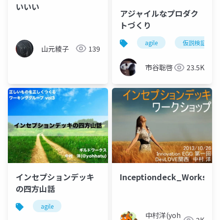
いいい
アジャイルなプロダク
トづくり
agile
仮説検証型ア
山元綾子
139
市谷聡啓
23.5K
インセプションデッキ
Inceptiondeck_Worksho
の四方山話
agile
中村洋(yoh