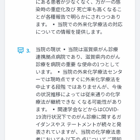
にある患者が少なくなく、万が一の感
染時の重症化及び 死亡率も高くなるこ
とが各種報告で明らかにされつつあり
ます。 ▪ 当院での外来化学療法の対応
についての情報を提供します。
当院の現状 ▪ 当院は滋賀県がん診療
3.
連携拠点病院であり、滋賀県内のがん
診療を病院の重要 な使命の1つとして
います。 ▪ 当院の外来化学療法センタ
ーでは現時点ですぐに外来化学療法を
中止する段階 ではありませんが、今後
の状況推移によっては従来通りの化学
療法が継続できな くなる可能性があり
ます。 ▪ 関連学会などからはCOVID-
19流行状況下でのがん診療に関するガ
イダンスやス テートメントが続々と発
表されていますが、当院の化学療法患
者においても以下の 点についてご周知