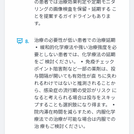
の患者では治療効果判定や定期モニタ
リングの画像検査を保留・延期する こ
とを提案するガイドラインもありま
す。
治療の必要性が低い患者での治療延期
8.
▪ 緩和的化学療法や強い治療強度を必
要としない患者では、化学療法の延期
をご 検討ください。 ▪ 免疫チェック
ポイント阻害剤など一部の薬剤は、投
与間隔が開いても有効性が直 ちに失わ
れるわけではないと推測されることか
ら、感染症の流行期の受診がリスク に
なると考えられる場合は投与をスキッ
プすることも選択肢になり得ます。 ▪
院内滞在時間を減らすため、内服化学
療法での治療が可能な場合は内服での
治 療もご検討ください。