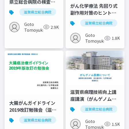
県立総合病院の検査体
がん化学療法 先回り式
制について
副作用対策のヒント
滋賀県立総合病院
がんゲノム医療
がん遺伝子パ
（滋賀県立総合病院が
滋賀県立総合病院
Goto
ん診療セミナー）
2.9K
Tomoyuki
20180524
Goto
1.8K
Tomoyuki
滋賀県病理技術向上講
座講演（がんゲノム医
大腸がんガイドライン
療について）20210130
2019改訂勉強会（滋賀
滋賀県立総合病院
県立総合病院）
滋賀県立総合病院
がん薬物療法
化学療法
Goto
20190227
1.5K
Tomoyuki