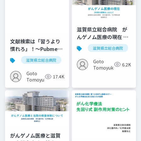
滋賀県立総合病院 が
んゲノム医療の現在 3
文献検索は「習うより
年間の経験をふまえて
慣れろ」！〜Pubmed
滋賀県立総合病院
20220721
編〜
滋賀県立総合病院
抄読会
論文
pubmed
Goto
6.2K
Tomoyuki
Goto
17.4K
Tomoyuki
がんゲノム医療と滋賀