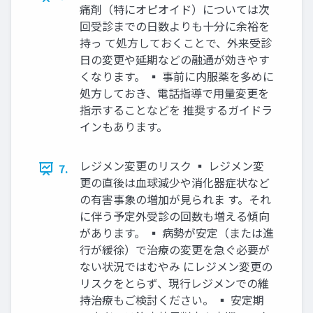
痛剤（特にオピオイド）については次
回受診までの日数よりも十分に余裕を
持っ て処方しておくことで、外来受診
日の変更や延期などの融通が効きやす
くなります。 ▪ 事前に内服薬を多めに
処方しておき、電話指導で用量変更を
指示することなどを 推奨するガイドラ
インもあります。
レジメン変更のリスク ▪ レジメン変
7.
更の直後は血球減少や消化器症状など
の有害事象の増加が見られま す。それ
に伴う予定外受診の回数も増える傾向
があります。 ▪ 病勢が安定（または進
行が緩徐）で治療の変更を急ぐ必要が
ない状況ではむやみ にレジメン変更の
リスクをとらず、現行レジメンでの維
持治療もご検討ください。 ▪ 安定期