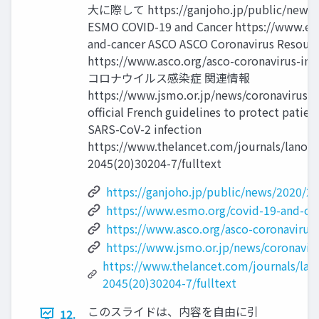
大に際して https://ganjoho.jp/public/news/
ESMO COVID-19 and Cancer https://www.es
and-cancer ASCO ASCO Coronavirus Resour
https://www.asco.org/asco-coronavirus-i
コロナウイルス感染症 関連情報
https://www.jsmo.or.jp/news/coronavirus-i
official French guidelines to protect patien
SARS-CoV-2 infection
https://www.thelancet.com/journals/lanonc
2045(20)30204-7/fulltext
https://ganjoho.jp/public/news/2020/2
https://www.esmo.org/covid-19-and-ca
https://www.asco.org/asco-coronavirus
https://www.jsmo.or.jp/news/coronavir
https://www.thelancet.com/journals/lano
2045(20)30204-7/fulltext
このスライドは、内容を自由に引
12.