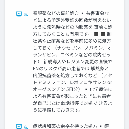
頓服薬などの事前処方 ▪ 有害事象な
5.
どによる予定外受診の回数が増えない
ように発熱時などの内服薬を 事前に処
方しておくことも有用です。 ◼ ◼ 制
吐薬や止痢薬などを事前に多めに処方
しておく （ナウゼリン、ノバミン、オ
ランザピン、ロペミンなどの院内セッ
ト） 新規導入やレジメン変更の直後で
FNのリスクが高い患者では 解熱薬と
内服抗菌薬を処方しておくなど （アセ
トアミノフェン、レボフロキサシン or
オーグメンチン 5日分） ▪ 化学療法に
よる有害事象が起こったときにも患者
が自己または電話指導で対処で きるよ
うに準備しておきます。
症状緩和薬の余裕を持った処方 ▪ 鎮
6.