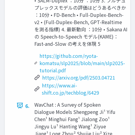
• SALM-Duplex ：10分 ：10分 3. フルデュ
プレックスモデルの評価はどうあるべきか
：10分 • FD-Bench • Full-Duplex-Bench-
v2 • (Full-Duplex-Bench, GPT-Realtime
を測る指標) 4. 最新動向 ：10分 • Sakana AI
の Speech-to-Speech モデル(KAME)：
Fast-and-Slow の考えを体現 5
https://github.com/ryota-
komatsu/slp2025/blob/main/slp2025-
tutorial.pdf
https://arxiv.org/pdf/2503.04721
https://www.ai-
shift.co.jp/techblog/6429
WavChat : A Survey of Spoken
6.
Dialogue Models Shengpeng Ji¹ Yifu
Chen¹ Minghui Fang¹ Jialong Zoo¹
Jingyu Lu¹ Hanting Wang¹ Ziyue
Jiang¹ Long Zhou² Shujie Liu² Xize