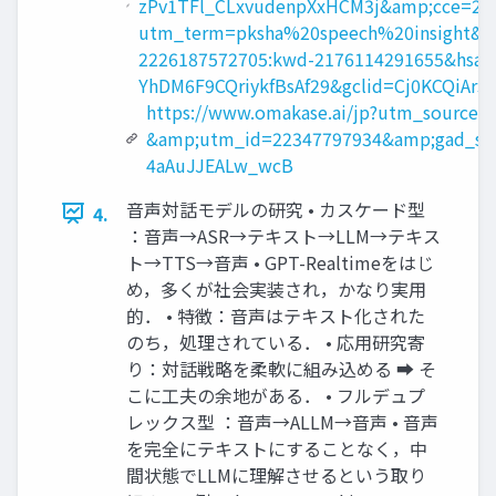
zPv1TFl_CLxvudenpXxHCM3j&amp;cce=2&am
utm_term=pksha%20speech%20insight&
2226187572705:kwd-2176114291655&hsa_
YhDM6F9CQriykfBsAf29&gclid=Cj0KCQiA
https://www.omakase.ai/jp?utm_sour
&amp;utm_id=22347797934&amp;gad_so
4aAuJJEALw_wcB
音声対話モデルの研究 • カスケード型
4.
：音声→ASR→テキスト→LLM→テキス
ト→TTS→音声 • GPT-Realtimeをはじ
め，多くが社会実装され，かなり実用
的． • 特徴：音声はテキスト化された
のち，処理されている． • 応用研究寄
り：対話戦略を柔軟に組み込める ➡ そ
こに工夫の余地がある． • フルデュプ
レックス型 ：音声→ALLM→音声 • 音声
を完全にテキストにすることなく，中
間状態でLLMに理解させるという取り