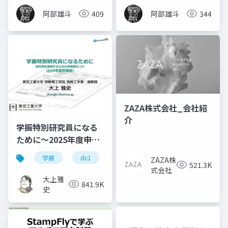
阿部雄斗
409
阿部雄斗
344
ZAZA株式会社_会社紹
介
学振特別研究員になる
ために～2025年度申請
版
学振
dc1
dc2
jsps
pd
ZAZA株
521.3K
式会社
大上雅
841.9K
史