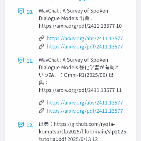
WavChat : A Survey of Spoken
10.
Dialogue Models 出典：
https://arxiv.org/pdf/2411.13577 10
https://arxiv.org/abs/2411.13577
https://arxiv.org/pdf/2411.13577
WavChat : A Survey of Spoken
11.
Dialogue Models 強化学習が有効と
いう話．：Omni-R1(2025/06) 出
典：
https://arxiv.org/pdf/2411.13577 11
https://arxiv.org/abs/2411.13577
https://arxiv.org/pdf/2411.13577
出典：https://github.com/ryota-
12.
komatsu/slp2025/blob/main/slp2025-
tutorial.pdf 2025/6/13 12