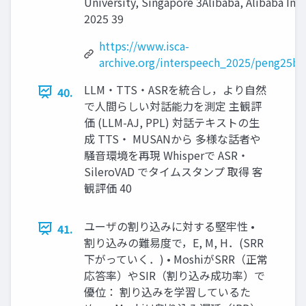
University, Singapore 3Alibaba, Alibaba Inc
2025 39
https://www.isca-
archive.org/interspeech_2025/peng25b_
LLM・TTS・ASRを統合し，より自然
40.
で人間らしい対話能力を測定 主観評
価 (LLM-AJ, PPL) 対話テキストの生
成 TTS・ MUSANから 多様な話者や
騒音環境を再現 Whisperで ASR・
SileroVAD でタイムスタンプ 取得 客
観評価 40
ユーザの割り込みに対する堅牢性 •
41.
割り込みの難易度で，E, M, H．(SRR
下がっていく．) • MoshiがSRR（正常
応答率）やSIR（割り込み成功率）で
優位： 割り込みを学習しているた