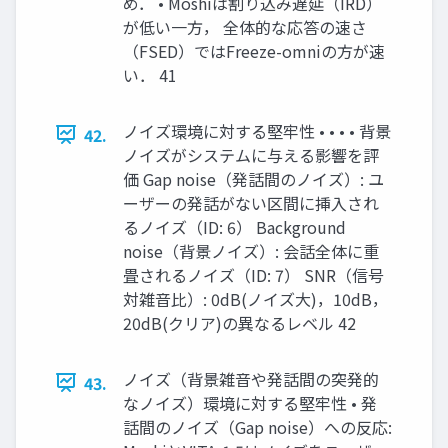
め． • Moshiは割り込み遅延（IRD）
が低い一方， 全体的な応答の速さ
（FSED）ではFreeze-omniの方が速
い． 41
ノイズ環境に対する堅牢性 • • • • 背景
42.
ノイズがシステムに与える影響を評
価 Gap noise（発話間のノイズ）: ユ
ーザーの発話がない区間に挿入され
るノイズ（ID: 6） Background
noise（背景ノイズ）: 会話全体に重
畳されるノイズ（ID: 7） SNR（信号
対雑音比）: 0dB(ノイズ大)，10dB，
20dB(クリア)の異なるレベル 42
ノイズ（背景雑音や発話間の突発的
43.
なノイズ）環境に対する堅牢性 • 発
話間のノイズ（Gap noise）への反応: