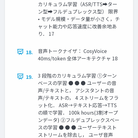
カリキュラム学習（ASR/TTS➡ター
ン型➡フルデュプレックス型） 限界
• モデル規模・データ量が小さく，チ
ャット能力や応答速度に改善余地あ
り． 17
音声トークナイザ： CosyVoice
18.
40ms/token 全体アーキテクチャ 18
3 段階のカリキュラム学習 ①ターン
19.
ベースの学習 ● ● ● ユーザーの音
声/テキストと， アシスタントの音
声/テキストの， 4 ストリームをフラ
ット化． ASR→テキスト応答→TTS
の順で学習． 100k hours(3割オープ
ンデータ) ②フルデュプレックスベー
スの学習 ● ● ● ユーザーテキスト
ストリームを除去し， ユーザ音声