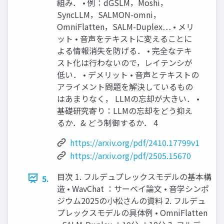
組み． • 例：dGSLM，Moshi，
SyncLLM，SALMON-omni，
OmniFlatten，SALM-Duplex… • メリ
ット • 音声をテキストに変えることに
よる情報消失を防げる． • 完全なテキ
スト化は行わないので，レイテンシが
低い． • デメリット • 音声とテキストの
アライメント問題を解決しているもの
はあまりなく， LLMの忘却が大きい． •
基礎研究寄り：LLMの忘却をどう抑え
るか．& どう制御するか． 4
https://arxiv.org/pdf/2410.17799v1
https://arxiv.org/pdf/2505.15670
目次 1. フルデュプレックスモデルの基本構
5.
造 • WavChat ：サーベイ論文 • 音学シンポ
ジウム2025の小松さんの資料 2. フルデュ
プレックスモデルの具体例 • OmniFlatten