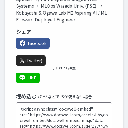
Systems × MLOps Waseda Univ. (FSE) →
Kobayashi & Ogawa Lab M2 Aspiring AI / ML
Forward Deployed Engineer
シェア
Facebook
(Twitter)
またはPlayer版
LINE
埋め込む
»CMSなどでJSが使えない場合