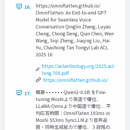
https://omniflatten.github.io/
16.
OmniFlatten: An End-to-end GPT
Model for Seamless Voice
Conversation Qinglin Zhang, Luyao
Cheng, Chong Deng, Qian Chen, Wen
Wang, Siqi Zheng, Jiaqing Liu, Hai
Yu, Chaohong Tan Tongyi Lab ACL
2025 16
https://aclanthology.org/2025.acl-
long.709.pdf
https://omniflatten.github.io/
概要 • • • • • • Qwen2-0.5B をFine-
17.
tuning Moshiより英語で優位．
LLaMA-Omniより中国語で優位． 平
均応答時間：OmniFlaten 193ms vs
Moshi 553ms SyncLLMより音声品
質・同時生成能力で優位． 3 段階の