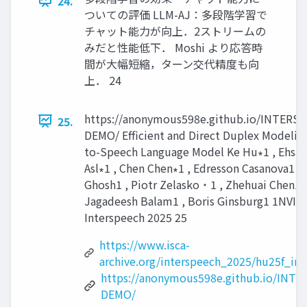
24.
ついての評価 LLM-AJ：多段階学習で
チャット能力が向上．2ストリームの
みだと性能低下． Moshi より応答時
間が大幅短縮，ターン交代精度も向
上． 24
https://anonymous598e.github.io/INTERS
25.
DEMO/ Efficient and Direct Duplex Modelin
to-Speech Language Model Ke Hu∗1 , Ehsan
Asl∗1 , Chen Chen∗1 , Edresson Casanova1 ,
Ghosh1 , Piotr Zelasko ˙ 1 , Zhehuai Chen1 ,
Jagadeesh Balam1 , Boris Ginsburg1 1NVID
Interspeech 2025 25
https://www.isca-
archive.org/interspeech_2025/hu25f_int
https://anonymous598e.github.io/INT
DEMO/