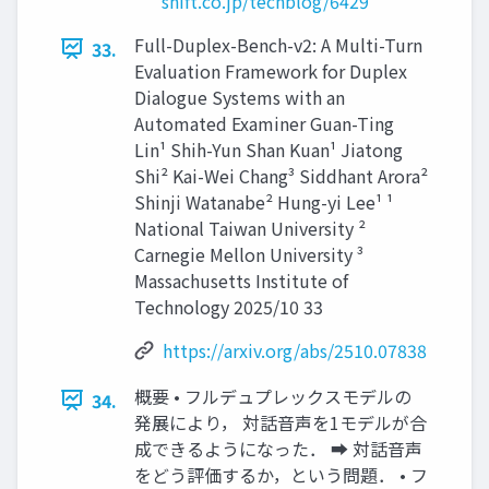
shift.co.jp/techblog/6429
Full-Duplex-Bench-v2: A Multi-Turn
33.
Evaluation Framework for Duplex
Dialogue Systems with an
Automated Examiner Guan-Ting
Lin¹ Shih-Yun Shan Kuan¹ Jiatong
Shi² Kai-Wei Chang³ Siddhant Arora²
Shinji Watanabe² Hung-yi Lee¹ ¹
National Taiwan University ²
Carnegie Mellon University ³
Massachusetts Institute of
Technology 2025/10 33
https://arxiv.org/abs/2510.07838
概要 • フルデュプレックスモデルの
34.
発展により， 対話音声を1モデルが合
成できるようになった． ➡ 対話音声
をどう評価するか，という問題． • フ