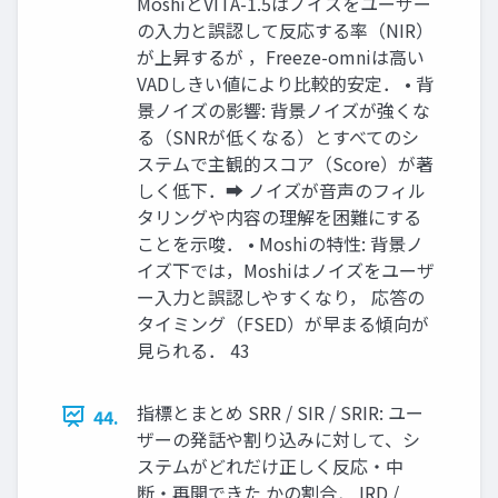
MoshiとVITA-1.5はノイズをユーザー
の入力と誤認して反応する率（NIR）
が上昇するが ，Freeze-omniは高い
VADしきい値により比較的安定． • 背
景ノイズの影響: 背景ノイズが強くな
る（SNRが低くなる）とすべてのシ
ステムで主観的スコア（Score）が著
しく低下．➡ ノイズが音声のフィル
タリングや内容の理解を困難にする
ことを示唆． • Moshiの特性: 背景ノ
イズ下では，Moshiはノイズをユーザ
ー入力と誤認しやすくなり， 応答の
タイミング（FSED）が早まる傾向が
見られる． 43
指標とまとめ SRR / SIR / SRIR: ユー
44.
ザーの発話や割り込みに対して、シ
ステムがどれだけ正しく反応・中
断・再開できた かの割合． IRD /