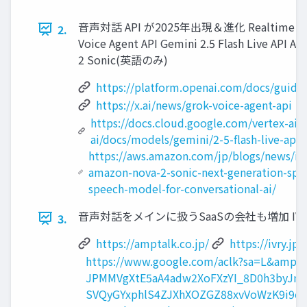
音声対話 API が2025年出現＆進化 Realtime API
2.
Voice Agent API Gemini 2.5 Flash Live API A
2 Sonic(英語のみ)
https://platform.openai.com/docs/guide
https://x.ai/news/grok-voice-agent-api
https://docs.cloud.google.com/vertex-ai/g
ai/docs/models/gemini/2-5-flash-live-api?
https://aws.amazon.com/jp/blogs/news/in
amazon-nova-2-sonic-next-generation-spe
speech-model-for-conversational-ai/
音声対話をメインに扱うSaaSの会社も増加 IVRy ampt
3.
https://amptalk.co.jp/
https://ivry.jp/
https://www.google.com/aclk?sa=L&amp
JPMMVgXtE5aA4adw2XoFXzYI_8D0h3byJm
SVQyGYxphlS4ZJXhXOZGZ88xvVoWzK9i9onu