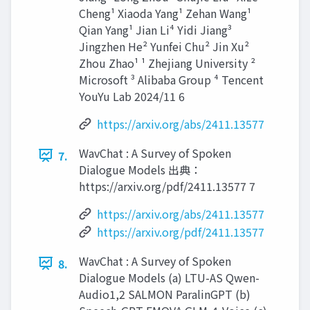
Cheng¹ Xiaoda Yang¹ Zehan Wang¹
Qian Yang¹ Jian Li⁴ Yidi Jiang³
Jingzhen He² Yunfei Chu² Jin Xu²
Zhou Zhao¹ ¹ Zhejiang University ²
Microsoft ³ Alibaba Group ⁴ Tencent
YouYu Lab 2024/11 6
https://arxiv.org/abs/2411.13577
WavChat : A Survey of Spoken
7.
Dialogue Models 出典：
https://arxiv.org/pdf/2411.13577 7
https://arxiv.org/abs/2411.13577
https://arxiv.org/pdf/2411.13577
WavChat : A Survey of Spoken
8.
Dialogue Models (a) LTU-AS Qwen-
Audio1,2 SALMON ParalinGPT (b)