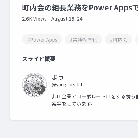
町内会の組長業務をPower App
2.6K Views
August 15, 24
#Power Apps
#業務効率化
#町内会
スライド概要
よう
@yougears-lab
非IT企業でコーポレートITをする傍ら個人
案等をしています。