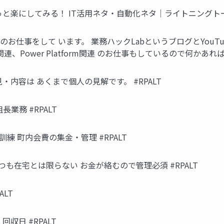
ょこっと楽にしてみる！ IT活用ネタ・自動化ネタ｜ライトニングトーク
m関連のお仕事をして います。 業務ハックLabというブログとYouTub
、Power Platform関連 のお仕事もしているので何かあれば
内容は あくまで個人の見解です。 #RPALT
業務 #RPALT
練 町内会費の集金・管理 #RPALT
つも在宅とは限らない お金が絡むので管理必須 #RPALT
ALT
回収日 #RPALT