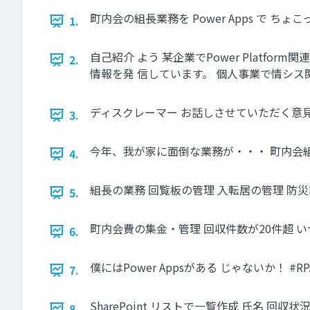
町内会の組長業務を Power Apps で ち
1.
自己紹介 よう 某企業でPower Platfor
2.
情報を発 信しています。 個人事業で情シス関連
ディスクレーマー お話しさせていただく意見・
3.
今年、我が家に面倒な業務が・・・ 町内会組長
4.
組長の業務 回覧板の管理 入転居の管理 防災訓
5.
町内会費の集金・管理 回収件数が20件超 い
6.
僕にはPower Appsがある じゃないか！ #RP
7.
SharePoint リストで一覧作成 氏名 回収状況 
8.