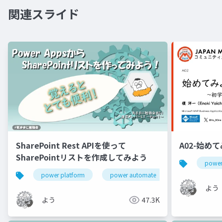
関連スライド
SharePoint Rest APIを使って
A02-始めて
SharePointリストを作成してみよう
power
power platform
power automate
sharepoint
よう
よう
47.3K