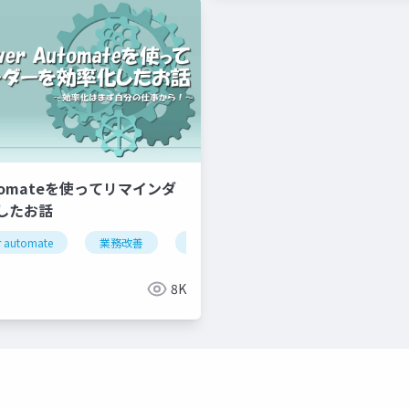
utomateを使ってリマインダ
したお話
m
 automate
業務改善
power platform
8K