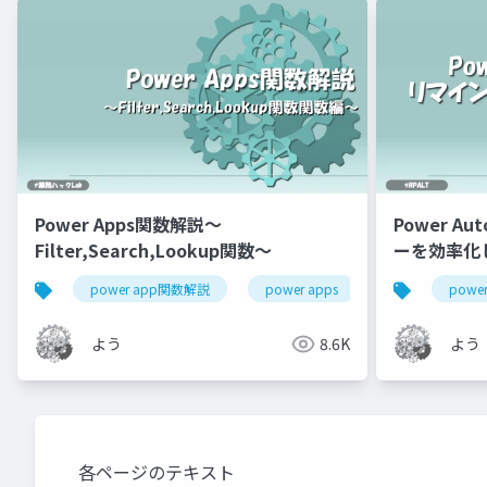
Power Apps関数解説～
Power A
Filter,Search,Lookup関数～
ーを効率化
power app関数解説
power apps
power platfor
power
よう
8.6K
よう
各ページのテキスト