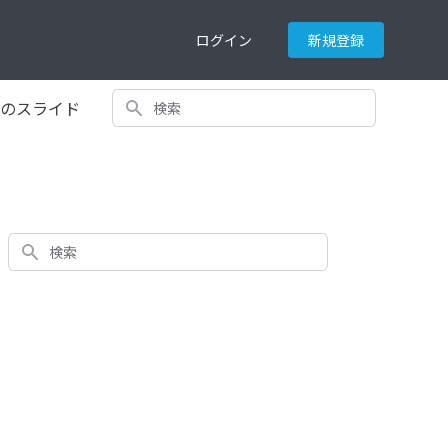
ログイン
新規登録
検索
てのスライド
検索