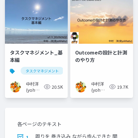
タスクマネジメント_基
Outcomeの設計と計測
本編
のやり方
タスクマネジメント
中村洋
中村洋
20.5K
19.7K
(yoh
(yoh
nakamura)
nakamura)
各ページのテキスト
周りを 巻き込み ながら歩んできた 関
1.