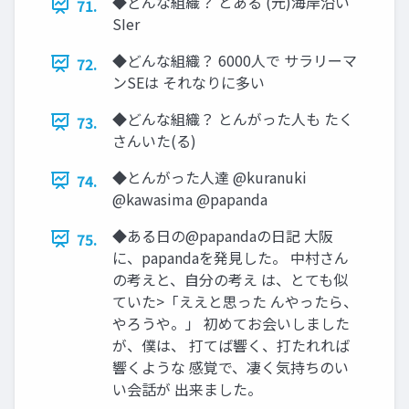
◆どんな組織？ とある (元)海岸沿い
71.
SIer
◆どんな組織？ 6000人で サラリーマ
72.
ンSEは それなりに多い
◆どんな組織？ とんがった人も たく
73.
さんいた(る)
◆とんがった人達 @kuranuki
74.
@kawasima @papanda
◆ある日の@papandaの日記 大阪
75.
に、papandaを発見した。 中村さん
の考えと、自分の考え は、とても似
ていた>「ええと思った んやったら、
やろうや。」 初めてお会いしました
が、僕は、 打てば響く、打たれれば
響くような 感覚で、凄く気持ちのい
い会話が 出来ました。