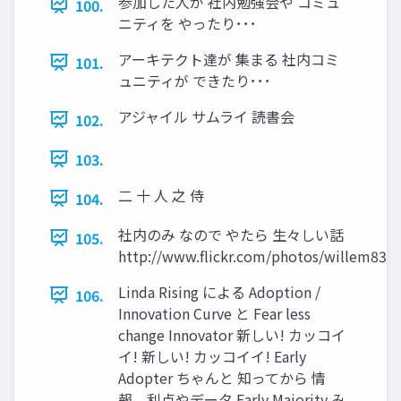
参加した人が 社内勉強会や コミュ
100.
ニティを やったり･･･
アーキテクト達が 集まる 社内コミ
101.
ュニティが できたり･･･
アジャイル サムライ 読書会
102.
103.
二 十 人 之 侍
104.
社内のみ なので やたら 生々しい話
105.
http://www.flickr.com/photos/willem83/
Linda Rising による Adoption /
106.
Innovation Curve と Fear less
change Innovator 新しい! カッコイ
イ! 新しい! カッコイイ! Early
Adopter ちゃんと 知ってから 情
報、利点やデータ Early Majority み