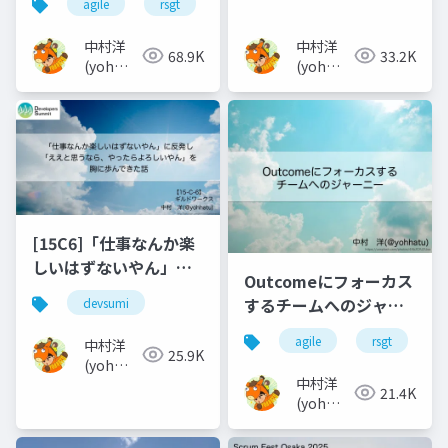
agile
rsgt
チーム
な？
中村洋
中村洋
68.9K
33.2K
(yoh
(yoh
nakamura)
nakamura)
[15C6]「仕事なんか楽
しいはずないやん」に
Outcomeにフォーカス
反発し「ええと思うな
するチームへのジャー
devsumi
ら、やったらよろしい
ニー
やん」を胸に歩んでき
agile
rsgt
中村洋
25.9K
た話_2
(yoh
中村洋
nakamura)
21.4K
(yoh
nakamura)