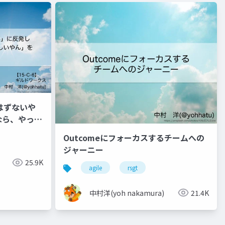
はずないや
なら、やった
できた話
Outcomeにフォーカスするチームへの
ジャーニー
25.9K
agile
rsgt
中村洋(yoh nakamura)
21.4K