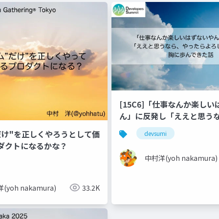
[15C6]「仕事なんか楽しい
ん」に反発し「ええと思う
らよろしいやん」を胸に歩ん
だけ"を正しくやろうとして価
devsumi
_2
ダクトになるかな？
中村洋(yoh nakamura)
(yoh nakamura)
33.2K