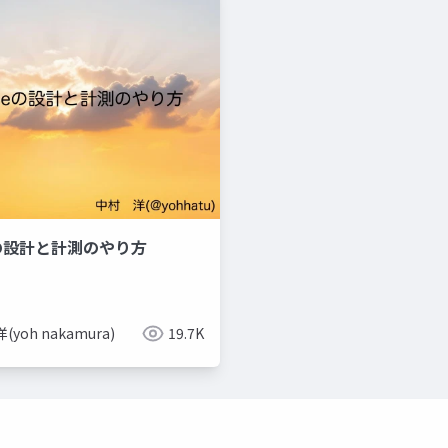
eの設計と計測のやり方
(yoh nakamura)
19.7K