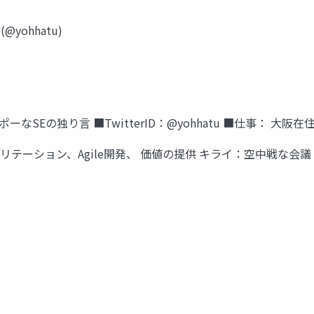
@yohhatu)
なSEの独り言 ■TwitterID：@yohhatu ■仕事： 大阪
テーション、Agile開発、 価値の提供 キライ：空中戦な会議 ■認